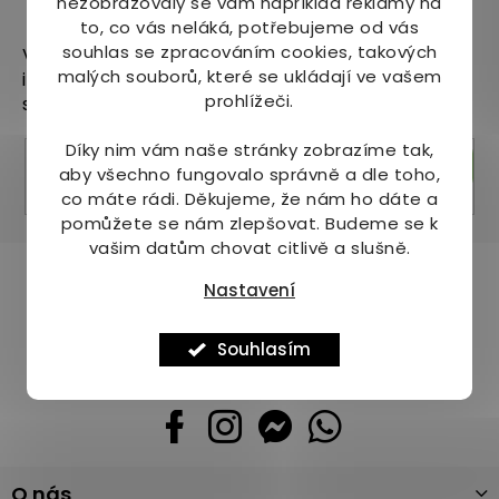
nezobrazovaly se vám například reklamy na
Odebírat newsletter
to, co vás neláká, potřebujeme od vás
souhlas se zpracováním cookies, takových
Vložte svůj e-mail a my vám budeme zasílat
malých souborů, které se ukládají ve vašem
informace o nových produktech na našem e-
prohlížeči.
shopu.
Díky nim vám naše stránky zobrazíme tak,
Přihlásit se
aby všechno fungovalo správně a dle toho,
co máte rádi.
Děkujeme, že nám ho dáte a
pomůžete se nám zlepšovat. Budeme se k
vašim datům chovat citlivě a slušně.
Pomůžeme vám s výběrem
Nastavení
Potřebujete s něčím poradit? Jsme tu pro vás!
Souhlasím
+420 736 708 220
info
@
mj-krasazdravi.cz
Z
O nás