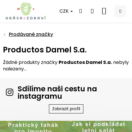
Přejít
na
CZK
NÁKUPNÍ
obsah
KOŠÍK
Prodávané značky
Productos Damel S.a.
Žádné produkty značky
Productos Damel S.a.
nebyly
nalezeny...
Sdílíme naši cestu na
instagramu
Zobrazit profil