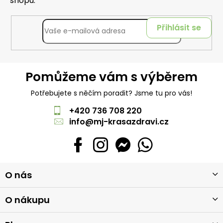
shopu.
Přihlásit se
Pomůžeme vám s výběrem
Potřebujete s něčím poradit? Jsme tu pro vás!
+420 736 708 220
info
@
mj-krasazdravi.cz
Z
O nás
á
p
a
O nákupu
t
í