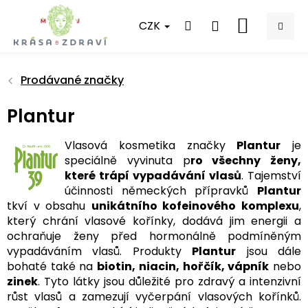
Přejít
na
CZK
NÁKUPNÍ
obsah
KOŠÍK
Prodávané značky
Plantur
Vlasová kosmetika značky
Plantur
je
speciálně vyvinuta p
ro všechny ženy,
které trápí vypadávání vlasů
. Tajemství
účinnosti německých přípravků
Plantur
tkví v obsahu
unikátního kofeinového komplexu
,
který chrání vlasové kořínky, dodává jim energii a
ochraňuje ženy před hormonálně podmíněným
vypadáváním vlasů. Produkty
Plantur
jsou dále
bohaté také na
biotin, niacin, hořčík, vápník
nebo
zinek
. Tyto látky jsou důležité pro zdravý a intenzivní
růst vlasů a zamezují vyčerpání vlasových kořínků.