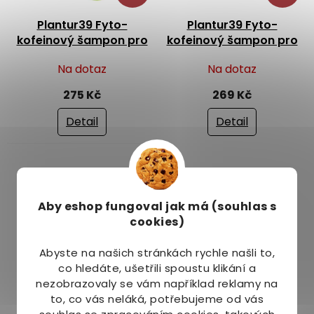
Plantur39 Fyto-
Plantur39 Fyto-
kofeinový šampon pro
kofeinový šampon pro
barvené a poškozené
jemné a lámavé vlasy
Na dotaz
Na dotaz
vlasy 250 ml
250 ml
275 Kč
269 Kč
Detail
Detail
Aby eshop
fungoval jak má (souhlas s
cookies)
–25 %
Abyste na našich stránkách rychle našli to,
Plantur39 Kofeinový
co hledáte, ušetřili spoustu klikání a
balzám pro barvené
nezobrazovaly se vám například reklamy na
vlasy 150 ml
to, co vás neláká, potřebujeme od vás
Na dotaz
Průměrné