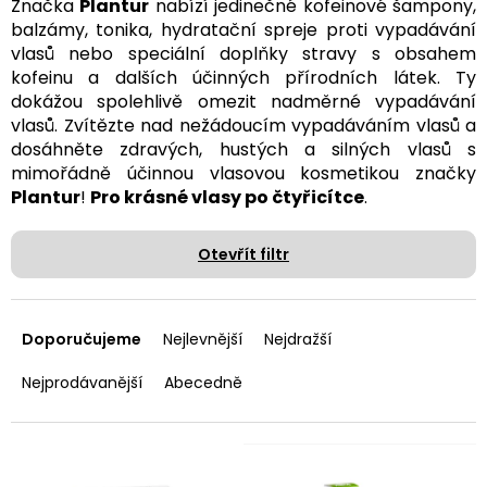
Značka
Plantur
nabízí jedinečné kofeinové šampony,
balzámy, tonika, hydratační spreje proti vypadávání
vlasů nebo speciální doplňky stravy s obsahem
kofeinu a dalších účinných přírodních látek. Ty
dokážou spolehlivě omezit nadměrné vypadávání
vlasů. Zvítězte nad nežádoucím vypadáváním vlasů a
dosáhněte zdravých, hustých a silných vlasů s
mimořádně účinnou vlasovou kosmetikou značky
Plantur
!
Pro krásné vlasy po čtyřicítce
.
Otevřít filtr
Ř
a
Doporučujeme
Nejlevnější
Nejdražší
z
e
Nejprodávanější
Abecedně
n
í
p
V
r
ý