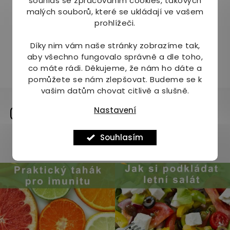
souhlas se zpracováním cookies, takových
hodnocení
malých souborů, které se ukládají ve vašem
189 Kč
produktu
prohlížeči.
je
Detail
5,0
Díky nim vám naše stránky zobrazíme tak,
z
aby všechno fungovalo správně a dle toho,
5
položek celkem
5
co máte rádi.
Děkujeme, že nám ho dáte a
O
hvězdiček.
pomůžete se nám zlepšovat. Budeme se k
v
l
vašim datům chovat citlivě a slušně.
á
Sdílíme naši cestu na
d
Nastavení
instagramu
a
c
Souhlasím
í
Zobrazit profil
p
r
v
k
y
v
ý
p
i