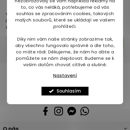
nezobrazovaly se vám například reklamy na
Odebírat newsletter
to, co vás neláká, potřebujeme od vás
souhlas se zpracováním cookies, takových
Vložte svůj e-mail a my vám budeme zasílat
malých souborů, které se ukládají ve vašem
informace o nových produktech na našem e-
prohlížeči.
shopu.
Díky nim vám naše stránky zobrazíme tak,
Přihlásit se
aby všechno fungovalo správně a dle toho,
co máte rádi.
Děkujeme, že nám ho dáte a
pomůžete se nám zlepšovat. Budeme se k
vašim datům chovat citlivě a slušně.
Pomůžeme vám s výběrem
Nastavení
Potřebujete s něčím poradit? Jsme tu pro vás!
Souhlasím
+420 736 708 220
info
@
mj-krasazdravi.cz
Z
O nás