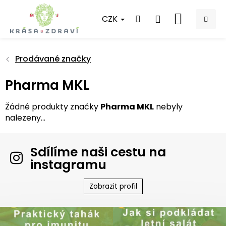
Přejít
na
CZK
NÁKUPNÍ
obsah
KOŠÍK
Prodávané značky
Pharma MKL
Žádné produkty značky
Pharma MKL
nebyly
nalezeny...
Sdílíme naši cestu na
instagramu
Zobrazit profil