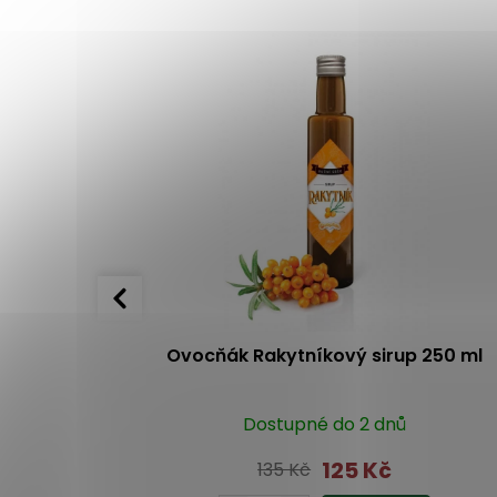
citronová
Ovocňák Rakytníkový sirup 250 ml
Dostupné do 2 dnů
125 Kč
135 Kč