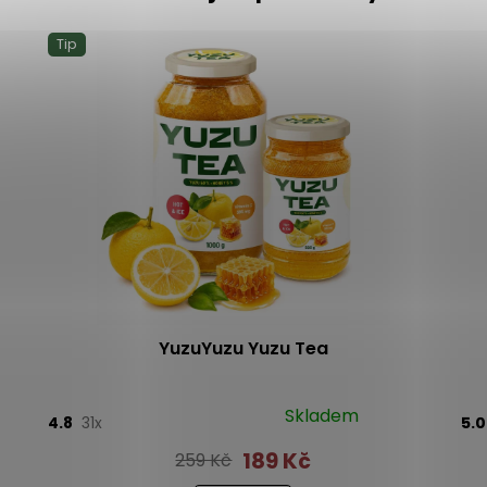
Tip
YuzuYuzu Yuzu Tea
Skladem
4.8
31x
5.
189 Kč
259 Kč