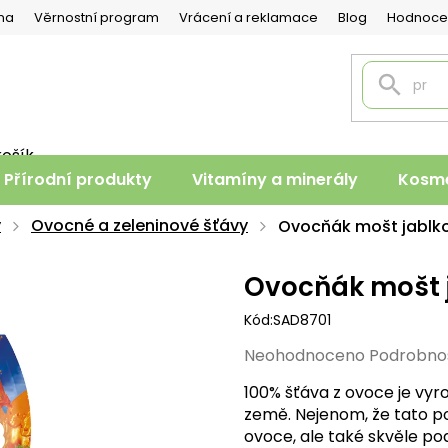
na
Věrnostní program
Vrácení a reklamace
Blog
Hodnoce
košík
PNÍ
Přírodní produkty
Vitamíny a minerály
Kosme
K
y
Ovocné a zeleninové šťávy
Ovocňák mošt jablk
Ovocňák mošt 
Kód:
SAD8701
Průměrné
Neohodnoceno
Podrobno
hodnocení
100% šťáva z ovoce je vyr
produktu
země. Nejenom, že tato po
je
ovoce, ale také skvěle po
0,0