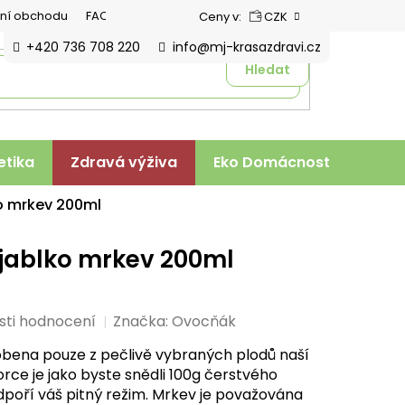
ní obchodu
FAQ
Ceny v:
CZK
+420 736 708 220
info@mj-krasazdravi.cz
Hledat
tika
Zdravá výživa
Eko Domácnost
Veter
o mrkev 200ml
jablko mrkev 200ml
sti hodnocení
Značka:
Ovocňák
obena pouze z pečlivě vybraných plodů naší
rce je jako byste snědli 100g čerstvého
dpoří váš pitný režim. Mrkev je považována