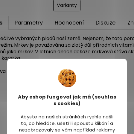
Varianty
s
Parametry
Hodnocení
Diskuze
Zn
ečlivě vybraných plodů naší země. Nejenom, že tato porce
režim. Mrkev je považována za zlatý důl přírodních vitamín
tenů jako mrkev. V letních dnech dokáže mrkvová šťáva skv
 karotka.
áva
Aby eshop
fungoval jak má (souhlas
s cookies)
Abyste na našich stránkách rychle našli
to, co hledáte, ušetřili spoustu klikání a
nezobrazovaly se vám například reklamy