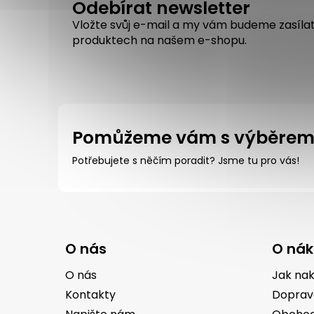
Odebírat newsletter
Vložte svůj e-mail a my vám budeme zasíla
produktech na našem e-shopu.
Pomůžeme vám s výběre
Potřebujete s něčím poradit? Jsme tu pro vás!
Z
á
O nás
O ná
p
a
O nás
Jak na
t
Kontakty
Doprav
í