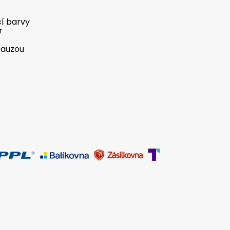
cí barvy
r
pauzou