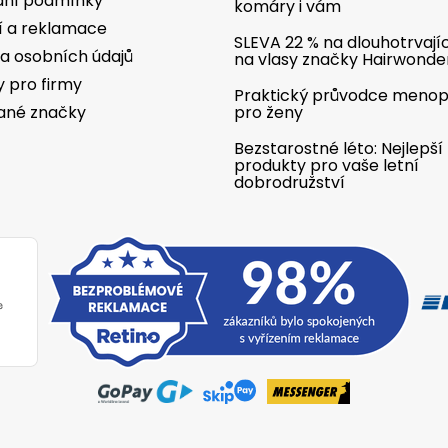
ní podmínky
komáry i vám
í a reklamace
SLEVA 22 % na dlouhotrvají
a osobních údajů
na vlasy značky Hairwonde
y pro firmy
Praktický průvodce meno
ané značky
pro ženy
Bezstarostné léto: Nejlepší
produkty pro vaše letní
dobrodružství