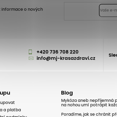
t informace o nových
m
+420 736 708 220
Sle
info
@
mj-krasazdravi.cz
kupu
Blog
Mykóza aneb nepříjemná p
kupovat
na nohou umí potrápit kaž
a a platba
Poradíme, jak se chránit p