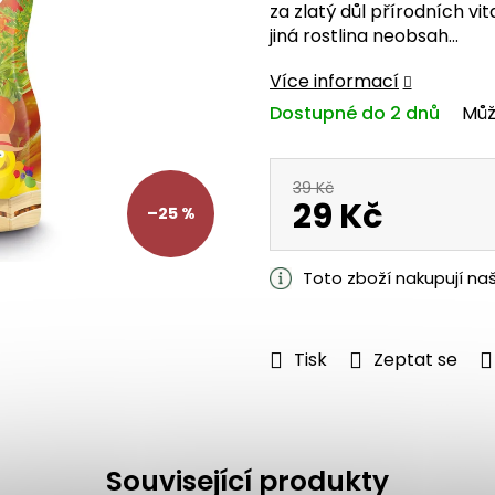
za zlatý důl přírodních vit
z
jiná rostlina neobsah...
5
hvězdiček.
Více informací
Dostupné do 2 dnů
Můž
39 Kč
29 Kč
–25 %
Měrná
cena:
Toto zboží nakupují na
Tisk
Zeptat se
Související produkty