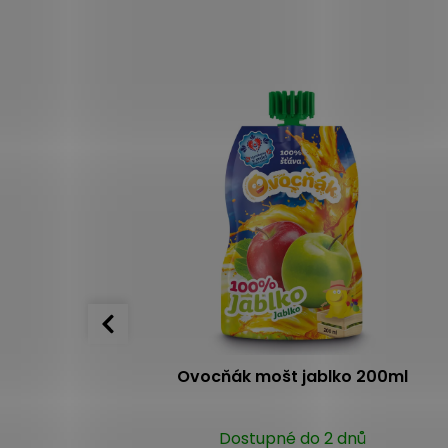
00% 250 ml
Ovocňák mošt jablko 200ml
(>10ks)
Dostupné do 2 dnů