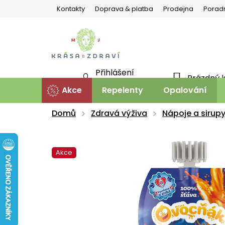
Přejít
Kontakty
Doprava & platba
Prodejna
Porad
na
obsah
Přihlášení
Prázdný 
NÁKU
Nová registrace
Akce
Repelenty
Opalování
KOŠÍ
Domů
Zdravá výživa
Nápoje a sirup
Akce