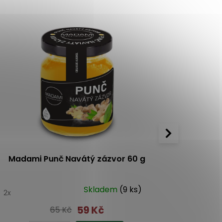
Madami Punč Navátý zázvor 60 g
Naturpro
Skladem
(9 ks)
0
2x
59 Kč
65 Kč