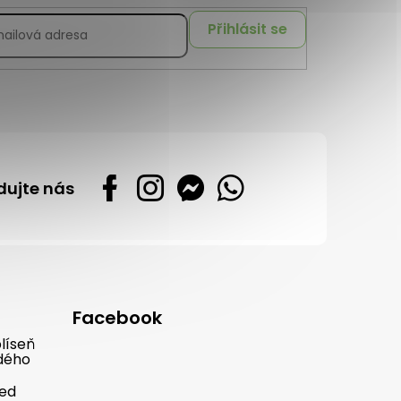
Přihlásit se
dujte nás
Facebook
líseň
dého
řed