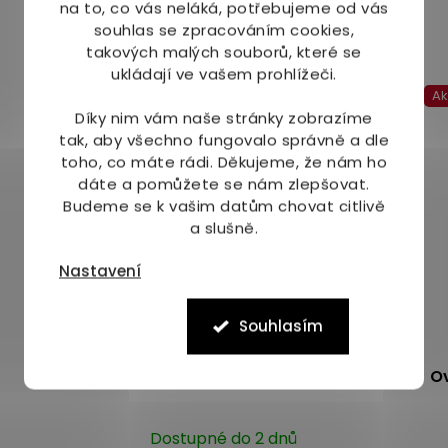
na to, co vás neláká, potřebujeme od vás
souhlas se zpracováním cookies,
Mohlo by Vás zajímat
takových malých souborů, které se
ukládají ve vašem prohlížeči.
Akce
A
Díky nim vám naše stránky zobrazíme
tak, aby všechno fungovalo správně a dle
toho, co máte rádi.
Děkujeme, že nám ho
dáte a pomůžete se nám zlepšovat.
Budeme se k vašim datům chovat citlivě
a slušně.
Nastavení
Souhlasím
Ovocňák mošt jablko černý rybíz 200ml
O
Dostupné do 2 dnů