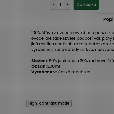
Popi
100% šťáva z ovoce je vyrobena pouze z p
ovoce, ale také skvěle podpoří váš pitný 
jiná rostlina neobsahuje tolik beta-karo
vyráběna z rané odrůdy mrkve, nazývané
Složení:
80% jablečná a 20% mrkvová šť
Obsah:
200ml
Vyrobeno v:
České republice
High-contrast mode