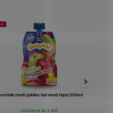
kce
Akce
vocňák mošt jablko červená řepa 200ml
Ovocňák 
Dostupné do 2 dnů