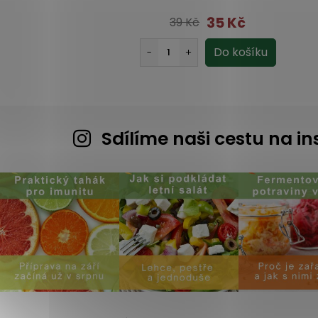
35 Kč
39 Kč
Sdílíme naši cestu na 