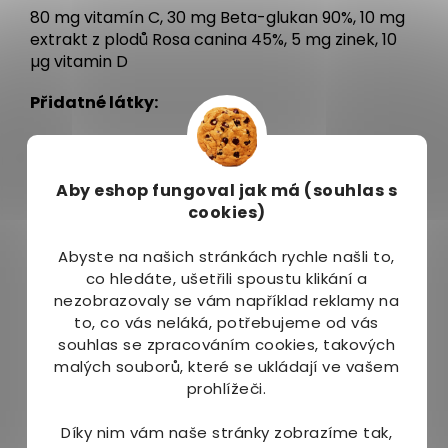
80 mg vitamín C, 30 mg Beta-glukan 90%, 10 mg
extrakt z plodů Rosa canina 45%, 5 mg zinek, 10
µg vitamin D
Přidatné látky:
Xylitol, přírodní barvivo červená řepa, stearan
hořečnatý, přírodní aroma jahoda, sukralóza
Aby eshop
fungoval jak má (souhlas s
Dávkování:
cookies)
Užívejte 1 tabletu po jídle, nechejte rozpustit v
Abyste na našich stránkách rychle našli to,
ústech. Doporučuje se 30 min po užití nejíst a
co hledáte, ušetřili spoustu klikání a
nepít.
nezobrazovaly se vám například reklamy na
to, co vás neláká, potřebujeme od vás
Balení:
souhlas se zpracováním cookies, takových
malých souborů, které se ukládají ve vašem
90 cucacích tablet - dávka na 3 měsíce
prohlížeči.
Upozornění:
Díky nim vám naše stránky zobrazíme tak,