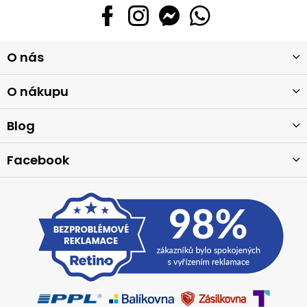
Z
O nás
á
p
a
O nákupu
t
í
Blog
Facebook