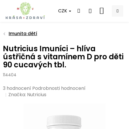
Přejít
na
CZK
NÁKUPNÍ
obsah
KOŠÍK
Imunita dětí
Nutricius Imuníci – hlíva
ústřičná s vitamínem D pro děti
90 cucavých tbl.
114404
Průměrné
3 hodnocení
Podrobnosti hodnocení
hodnocení
Značka:
Nutricius
produktu
je
5,0
z
5