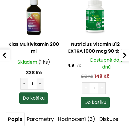
Klas Multivitamin 200
Nutricius Vitamin B12
ml
EXTRA 1000 mcg 90 tbl.
Dostupné do 3
Skladem
(1 ks)
4.9
7x
dnů
338 Kč
149 Kč
219 Kč
Popis
Parametry
Hodnocení (3)
Diskuze