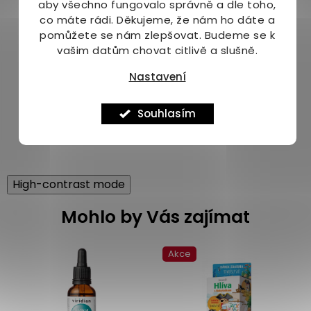
aby všechno fungovalo správně a dle toho,
Doplněk stravy. Není určeno pro děti do 3 let.
co máte rádi.
Děkujeme, že nám ho dáte a
Výrobek není určen jako náhrada pestré stravy.
pomůžete se nám zlepšovat. Budeme se k
Ukládat mimo dosah malých dětí. Výrobce
vašim datům chovat citlivě a slušně.
neručí za škody vzniklé nevhodným použitím
nebo skladováním. Dodržujte doporučené
Nastavení
dávkování. Nadměrná konzumace může vyvolat
projímavé účinky. Skladujte při pokojové teplotě
do 25 °C. Chránit před mrazem a přímým
Souhlasím
slunečním zářením. Uchovávat v suchu a temnu.
High-contrast mode
Mohlo by Vás zajímat
Akce