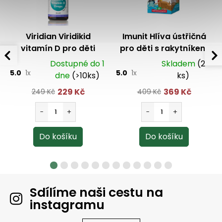
Viridian Viridikid
Imunit Hlíva ústřičná
vitamín D pro děti
pro děti s rakytníkem
400IU 30 ml
Jack Hlívák 60 tbl.
+ 3D
Dostupné do 1
Skladem
(2
vystřihovánky –
5.0
1x
5.0
1x
dne
(>10ks)
ks)
Mořský svět ZDARMA
229 Kč
369 Kč
249 Kč
409 Kč
Sdílíme naši cestu na
instagramu