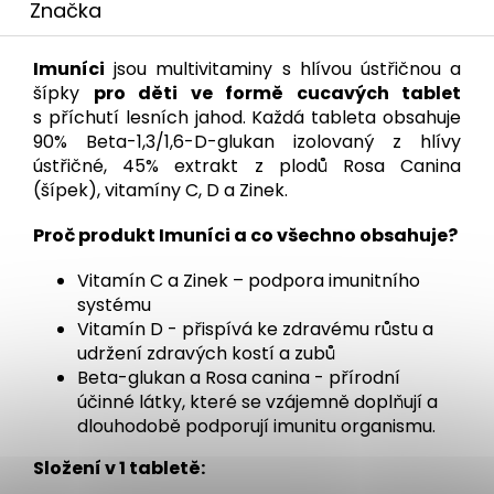
Značka
Imuníci
jsou multivitaminy s hlívou ústřičnou a
šípky
pro děti ve formě cucavých tablet
s příchutí lesních jahod. Každá tableta obsahuje
90% Beta-1,3/1,6-D-glukan izolovaný z hlívy
ústřičné, 45% extrakt z plodů Rosa Canina
(šípek), vitamíny C, D a Zinek.
Proč produkt Imuníci a co všechno obsahuje?
Vitamín C a Zinek – podpora imunitního
systému
Vitamín D - přispívá ke zdravému růstu a
udržení zdravých kostí a zubů
Beta-glukan a Rosa canina - přírodní
účinné látky, které se vzájemně doplňují a
dlouhodobě podporují imunitu organismu.
Složení v 1 tabletě: