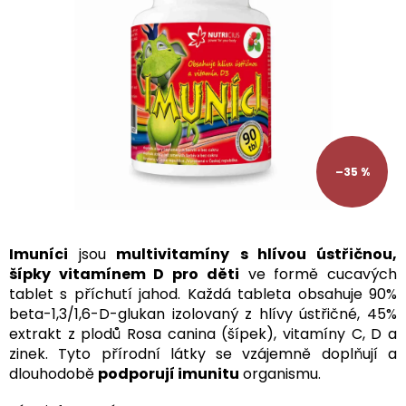
hvězdiček.
–35 %
Imuníci
jsou
multivitamíny
s hlívou ústřičnou,
šípky vitamínem D pro děti
ve formě cucavých
tablet s příchutí jahod. Každá tableta obsahuje 90%
beta-1,3/1,6-D-glukan izolovaný z hlívy ústřičné, 45%
extrakt z plodů Rosa canina (šípek), vitamíny C, D a
zinek. Tyto přírodní látky se vzájemně doplňují a
dlouhodobě
podporují imunitu
organismu.