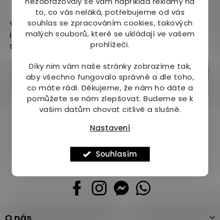
nezobrazovaly se vám například reklamy na
Odebírat newsletter
to, co vás neláká, potřebujeme od vás
souhlas se zpracováním cookies, takových
Vložte svůj e-mail a my vám budeme zasílat
malých souborů, které se ukládají ve vašem
informace o nových produktech na našem e-
prohlížeči.
shopu.
Díky nim vám naše stránky zobrazíme tak,
Přihlásit se
aby všechno fungovalo správně a dle toho,
co máte rádi.
Děkujeme, že nám ho dáte a
pomůžete se nám zlepšovat. Budeme se k
vašim datům chovat citlivě a slušně.
Pomůžeme vám s výběrem
Nastavení
Potřebujete s něčím poradit? Jsme tu pro vás!
Souhlasím
+420 736 708 220
info
@
mj-krasazdravi.cz
Z
O nás