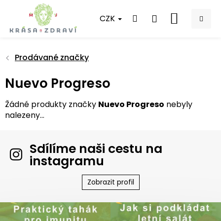
Přejít
na
CZK
NÁKUPNÍ
obsah
KOŠÍK
Prodávané značky
Nuevo Progreso
Žádné produkty značky
Nuevo Progreso
nebyly
nalezeny...
Sdílíme naši cestu na
instagramu
Zobrazit profil