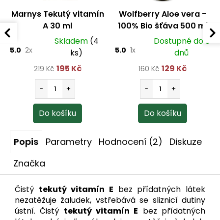
Marnys Tekutý vitamín
Wolfberry Aloe vera -
A 30 ml
100% Bio šťáva 500 ml
Skladem
(4
Dostupné do 3
5.0
2x
5.0
1x
ks)
dnů
195 Kč
129 Kč
219 Kč
160 Kč
Popis
Parametry
Hodnocení (2)
Diskuze
Značka
Čistý
tekutý vitamín E
bez přídatných látek
nezatěžuje žaludek, vstřebává se sliznicí dutiny
ústní. Čistý
tekutý vitamín E
bez přídatných