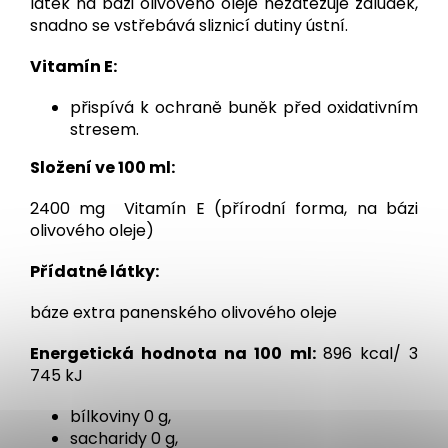
látek na bázi olivového oleje nezatěžuje žaludek,
snadno se vstřebává sliznicí dutiny ústní.
Vitamín E:
přispívá k ochraně buněk před oxidativním
stresem.
Složení ve 100 ml:
2400 mg
Vitamín E (přírodní forma, na bázi
olivového oleje)
Přídatné látky:
báze extra panenského olivového oleje
Energetická hodnota na 100 ml:
896 kcal/ 3
745 kJ
bílkoviny 0 g,
sacharidy 0 g,