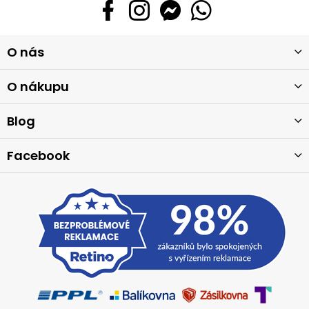
Z
O nás
á
p
a
O nákupu
t
í
Blog
Facebook