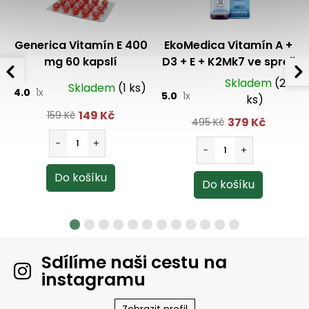
Generica Vitamín E 400
EkoMedica Vitamín A +
mg 60 kapslí
D3 + E + K2Mk7 ve spreji
30 ml
Skladem
(2
Skladem
(1 ks)
4.0
1x
5.0
1x
ks)
149 Kč
159 Kč
379 Kč
495 Kč
Sdílíme naši cestu na
instagramu