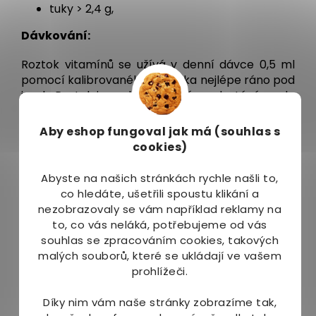
tuky > 2,4 g,
Dávkování:
Roztok vitamínů se užívá v denní dávce 0,5 ml
pomocí kalibrovaného kapátka nejlépe ráno pod
jazyk. Roztok je rychle vstřebán a dostává se do
krevního oběhu bez zbytečných ztrát
způsobených průchodem trávícím systémem a
Aby eshop
fungoval jak má (souhlas s
rovněž bez dlouhodobého zatěžování organismu
cookies)
aditivy, která jsou pro komplementaci tablet
případně tobolek nutná.
Abyste na našich stránkách rychle našli to,
co hledáte, ušetřili spoustu klikání a
0,5 ml vitamínu E odpovídá doporučené denní
nezobrazovaly se vám například reklamy na
dávce vitamínu - 10 mg.
to, co vás neláká, potřebujeme od vás
souhlas se zpracováním cookies, takových
Pro optimální účinnost doporučujeme užívat po
malých souborů, které se ukládají ve vašem
dobu 2-3 měsíců.
prohlížeči.
Balení:
Díky nim vám naše stránky zobrazíme tak,