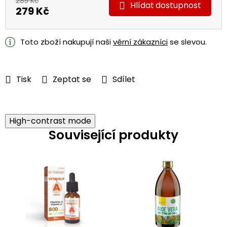
285 Kč
Hlídat
279 Kč
Měrná
cena:
Toto zboží nakupují naši
věrní zákazníci
se slevou.
Tisk
Zeptat se
Sdílet
High-contrast mode
Související produkty