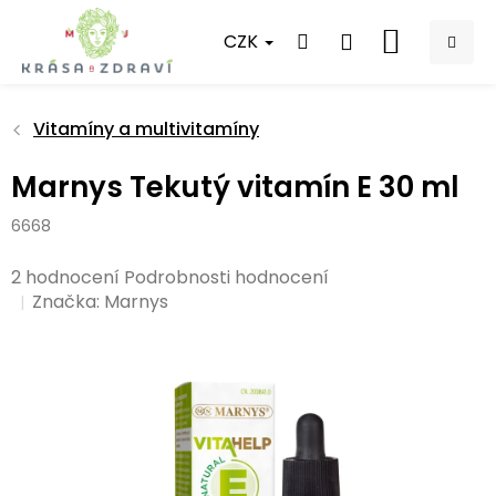
Přejít
na
CZK
NÁKUPNÍ
obsah
KOŠÍK
Vitamíny a multivitamíny
Marnys Tekutý vitamín E 30 ml
6668
Průměrné
2 hodnocení
Podrobnosti hodnocení
hodnocení
Značka:
Marnys
produktu
je
3,0
z
5
hvězdiček.