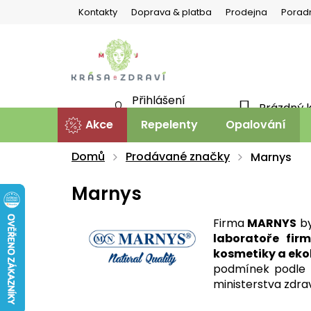
Přejít
Kontakty
Doprava & platba
Prodejna
Porad
na
obsah
Přihlášení
Prázdný 
NÁKU
Nová registrace
Akce
Repelenty
Opalování
KOŠÍ
Domů
Prodávané značky
Marnys
Marnys
Firma
MARNYS
by
laboratoře fir
kosmetiky a eko
podmínek podle 
ministerstva zdrav