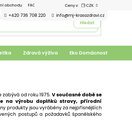
ní obchodu
FAQ
Ceny v:
CZK
+420 736 708 220
info@mj-krasazdravi.cz
Hledat
tika
Zdravá výživa
Eko Domácnost
Veter
 zabývá od roku 1975.
V současné době se
e na výrobu doplňků stravy, přírodní
y produkty jsou vyráběny za nejpřísnějších
ovených postupů a požadavků španělského