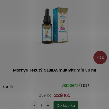
y
v
ý
p
i
s
u
-12%
Marnys Tekutý CEBIDA multivitamín 30 ml
Skladem
(1 ks)
5.0
2x
229 Kč
259 Kč