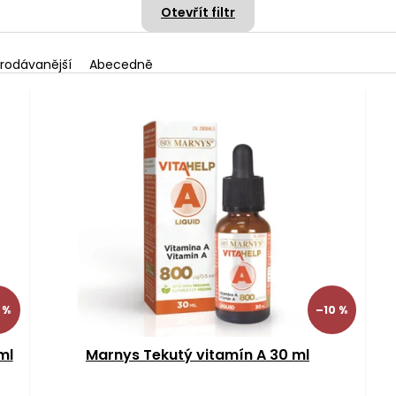
Otevřít filtr
rodávanější
Abecedně
 %
–10 %
ml
Marnys Tekutý vitamín A 30 ml