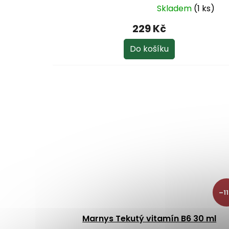
Skladem
(1 ks)
Průměrné
hodnocení
229 Kč
produktu
je
Do košíku
5,0
z
5
hvězdiček.
–11
Marnys Tekutý vitamín B6 30 ml