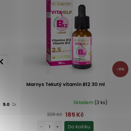
-11%
Marnys Tekutý vitamín B12 30 ml
Skladem
(3 ks)
5.0
2x
185 Kč
209 Kč