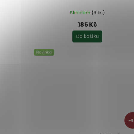
Skladem
(3 ks)
185 Kč
Do košíku
Novinka
–8