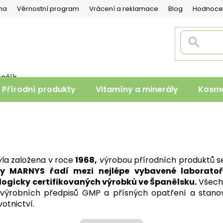
na
Věrnostní program
Vrácení a reklamace
Blog
Hodnoce
košík
PNÍ
Přírodní produkty
Vitamíny a minerály
Kosme
K
la založena v roce
1968,
výrobou přírodních produktů se
my MARNYS řadí mezi nejlépe vybavené laboratoř
logicky certifikovaných výrobků ve Španělsku.
Všechn
výrobních předpisů GMP a přísných opatření a stan
otnictví.