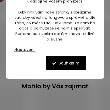
ukládají ve vašem prohlížeči.
Díky nim vám naše stránky zobrazíme
tak, aby všechno fungovalo správně a dle
toho, co máte rádi.
Děkujeme, že nám ho
dáte a pomůžete se nám zlepšovat.
Budeme se k vašim datům chovat citlivě
a slušně.
Nastavení
O
v
Souhlasím
l
á
d
a
c
Mohlo by Vás zajímat
í
p
r
v
k