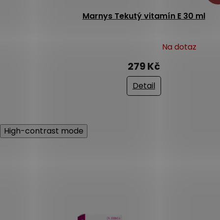
Marnys Tekutý vitamín E 30 ml
Na dotaz
Průměrné
hodnocení
279 Kč
produktu
je
Detail
3,0
z
5
hvězdiček.
High-contrast mode