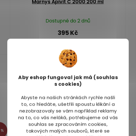
Marnys Apivit C 2000 200 ml
Dostupné do 2 dnů
395 Kč
Do košíku
Aby eshop
fungoval jak má (souhlas
s cookies)
Abyste na našich stránkách rychle našli
to, co hledáte, ušetřili spoustu klikání a
nezobrazovaly se vám například reklamy
na to, co vás neláká, potřebujeme od vás
souhlas se zpracováním cookies,
takových malých souborů, které se
 %