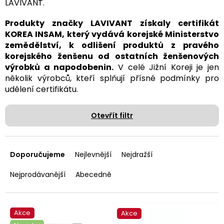
LAVIVANT.
Produkty značky LAVIVANT získaly certifikát
KOREA INSAM, který vydává korejské Ministerstvo
zemědělství, k odlišení produktů z pravého
korejského ženšenu od ostatních ženšenových
výrobků a napodobenin.
V celé Jižní Koreji je jen
několik výrobců, kteří splňují přísné podmínky pro
udělení certifikátu.
Otevřít filtr
Ř
a
Doporučujeme
Nejlevnější
Nejdražší
z
e
Nejprodávanější
Abecedně
n
í
p
V
Akce
Akce
r
ý