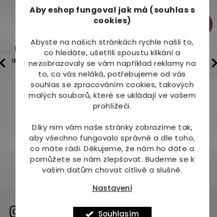
y
Aby eshop
fungoval jak má (souhlas s
v
cookies)
-28%
-21%
ý
p
Abyste na našich stránkách rychle našli to,
i
Lavivant Ženšenový
Lavivant FONE Korejský
co hledáte, ušetřili spoustu klikání a
s
extrakt Luxury 10 x 10 g
zázrak – ženšen a byliny
nezobrazovaly se vám například reklamy na
u
30 x 10 g
to, co vás neláká, potřebujeme od vás
Skladem
(>10ks)
Skladem
(6 ks)
souhlas se zpracováním cookies, takových
malých souborů, které se ukládají ve vašem
359 Kč
864 Kč
499 Kč
1 090 Kč
prohlížeči.
Díky nim vám naše stránky zobrazíme tak,
aby všechno fungovalo správně a dle toho,
co máte rádi.
Děkujeme, že nám ho dáte a
pomůžete se nám zlepšovat. Budeme se k
vašim datům chovat citlivě a slušně.
Nastavení
Sdílíme naši cestu na
Souhlasím