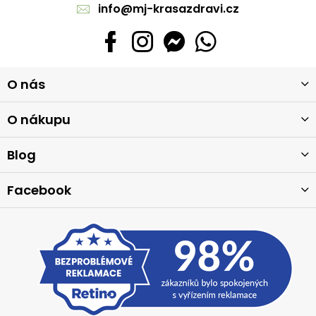
info
@
mj-krasazdravi.cz
Z
O nás
á
p
a
O nákupu
t
í
Blog
Facebook