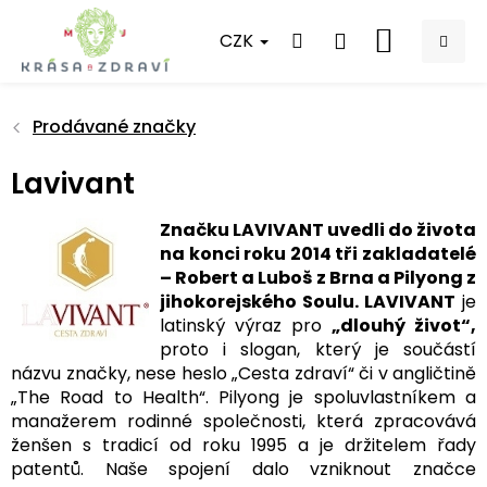
Přejít
na
CZK
NÁKUPNÍ
obsah
KOŠÍK
Prodávané značky
Lavivant
Značku LAVIVANT uvedli do života
na konci roku 2014 tři zakladatelé
– Robert a Luboš z Brna a Pilyong z
jihokorejského Soulu. LAVIVANT
je
latinský výraz pro
„dlouhý život“,
proto i slogan, který je součástí
názvu značky, nese heslo „Cesta zdraví“ či v angličtině
„The Road to Health“. Pilyong je spoluvlastníkem a
manažerem rodinné společnosti, která zpracovává
ženšen s tradicí od roku 1995 a je držitelem řady
patentů. Naše spojení dalo vzniknout značce