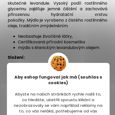
skutečné levandule.
Vysoký podíl rostlinného
glycerinu zajišťuje jemné čištění
a
zachovává
přirozenou hydratační vrstvu
pokožky.
Mýdlo
je
vyrobeno
z
čistého rostlinného
oleje, tradičním zmýdelněním.
Neobsahuje živočišné látky,
Certifikovaná přírodní kosmetika
mýdlo s éterickým levandulovým olejem
Složení:
Sodium Palmate, Aqua, Glycerin, Sodium Cocoate,
Hydrogenated Coconut Acid, Parfum, Linalool,
Aby eshop
fungoval jak má (souhlas s
Limonene, Phytic Acid, Sodium
cookies)
Chloride, CI 77007/77891
Abyste na našich stránkách rychle našli to,
Balení:
co hledáte, ušetřili spoustu klikání a
nezobrazovaly se vám například reklamy na
100 g
to, co vás neláká, potřebujeme od vás