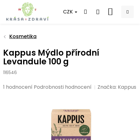
Přejít
na
CZK
NÁKUPNÍ
obsah
KOŠÍK
Kosmetika
Kappus Mýdlo přírodní
Levandule 100 g
116546
Průměrné
1 hodnocení
Podrobnosti hodnocení
Značka:
Kappus
hodnocení
produktu
je
5,0
z
5
hvězdiček.