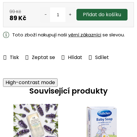
99 Kč
Přidat do košíku
89 Kč
Měrná
cena:
Toto zboží nakupují naši
věrní zákazníci
se slevou.
Tisk
Zeptat se
Hlídat
Sdílet
High-contrast mode
Související produkty