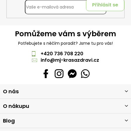
Přihlásit se
Pomůžeme vám s výběrem
Potřebujete s něčím poradit? Jsme tu pro vás!
+420 736 708 220
info
@
mj-krasazdravi.cz
Z
O nás
á
p
a
O nákupu
t
í
Blog