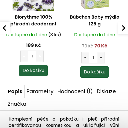
Biorythme 100%
Bübchen Baby mýdlo
přírodní deodorant
125 g
Levandulové pole
Dostupné do 1 dne
(3 ks)
Dostupné do 1 dne
(malý) 15 g
189 Kč
70 Kč
79 Kč
Popis
Parametry
Hodnocení (1)
Diskuze
Značka
Komplexní péče
o
pokožku
i
pleť přírodní
certifikovanou kosmetikou
a
uklidňující vůní