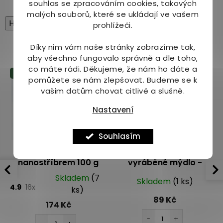
souhlas se zpracováním cookies, takových
malých souborů, které se ukládají ve vašem
High-contrast mode
prohlížeči.
Mohlo by Vás zajímat
Díky nim vám naše stránky zobrazíme tak,
aby všechno fungovalo správně a dle toho,
co máte rádi.
Děkujeme, že nám ho dáte a
Tip
pomůžete se nám zlepšovat. Budeme se k
vašim datům chovat citlivě a slušně.
Nastavení
Souhlasím
Přírodní mýdlo s
Alepeo Tradiční ručně
nanostříbrem 100 g
vyráběné mýdlo -
Levandule 100 g
Skladem
(7
Skladem
(1 ks)
4.9
16x
ks)
89 Kč
174 Kč