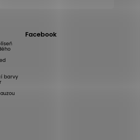
Facebook
líseň
dého
řed
cí barvy
r
pauzou