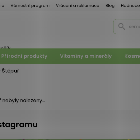
na
Věrnostní program
Vrácení a reklamace
Blog
Hodnoce
košík
PNÍ
Přírodní produkty
Vitamíny a minerály
Kosme
K
v Štěpař
ř
nebyly nalezeny...
instagramu