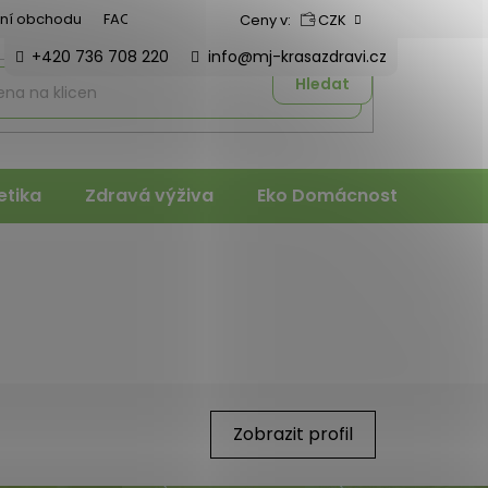
ní obchodu
FAQ
Ceny v:
CZK
+420 736 708 220
info@mj-krasazdravi.cz
Hledat
tika
Zdravá výživa
Eko Domácnost
Veter
Zobrazit profil