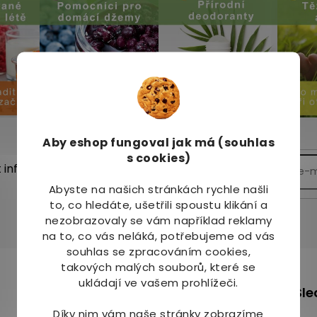
Aby eshop
fungoval jak má (souhlas
s cookies)
t informace o nových
Abyste na našich stránkách rychle našli
to, co hledáte, ušetřili spoustu klikání a
nezobrazovaly se vám například reklamy
na to, co vás neláká, potřebujeme od vás
souhlas se zpracováním cookies,
takových malých souborů, které se
m
ukládají ve vašem prohlížeči.
+420 736 708 220
Sle
info
@
mj-krasazdravi.cz
Díky nim vám naše stránky zobrazíme