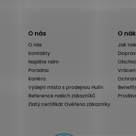
Z
á
O nás
O ná
p
a
O nás
Jak na
t
Kontakty
Doprav
í
Napište nám
Obchod
Poradna
Vrácen
Kariéra
Ochran
Výdejní místo s prodejnou Hulín
Benefit
Reference našich zákazníků
Prodáv
Zlatý certifikát Ověřeno zákazníky