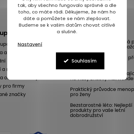
tak, aby všechno fungovalo správně a dle
toho, co máte rádi.
Děkujeme, že nám ho
dáte a pomůžete se nám zlepšovat.
Budeme se k vašim datům chovat citlivě
a slušně.
kupu
Blog
Mykóza aneb nepříjemná p
kupovat
Nastavení
na nohou umí potrápit kaž
a a platba
Poradíme, jak se chránit p
ní podmínky
Souhlasím
komáry i vám
í a reklamace
SLEVA 22 % na dlouhotrvají
a osobních údajů
na vlasy značky Hairwonde
y pro firmy
Praktický průvodce meno
ané značky
pro ženy
Bezstarostné léto: Nejlepší
produkty pro vaše letní
dobrodružství