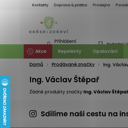
Přejít
Kontakty
Doprava & platba
Prodejna
Porad
na
obsah
Přihlášení
Prázdný 
NÁKU
Nová registrace
Akce
Repelenty
Opalování
KOŠÍ
Domů
Prodávané značky
Ing. Václa
Ing. Václav Štěpař
Žádné produkty značky
Ing. Václav Štěpa
Sdílíme naši cestu na 