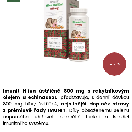
5
hvězdiček.
–17 %
Imunit Hlíva ústřičná 800 mg s rakytníkovým
olejem a echinaceou
představuje, s denní dávkou
800 mg hlívy ústřičné,
nejsilnější doplněk stravy
z prémiové řady IMUNIT
. Díky obsaženému selenu
napomáhá udržovat normální funkci a kondici
imunitního systému.