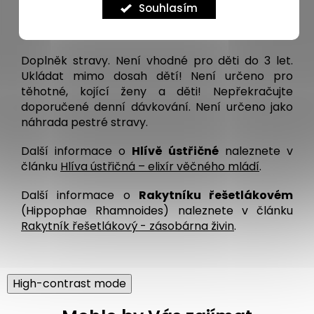
měsíce
Souhlasím
Upozornění:
Doplněk stravy. Není vhodné pro děti do 3 let.
Ukládat mimo dosah dětí! Není určeno pro
těhotné, kojící ženy a děti! Nepřekračujte
doporučené denní dávkování. Není určeno jako
náhrada pestré stravy.
Další informace o
Hlívě ústřičné
naleznete v
článku
Hlíva ústřičná – elixír věčného mládí
.
Další informace o
Rakytníku řešetlákovém
(Hippophae Rhamnoides) naleznete v článku
Rakytník řešetlákový - zásobárna živin
.
High-contrast mode