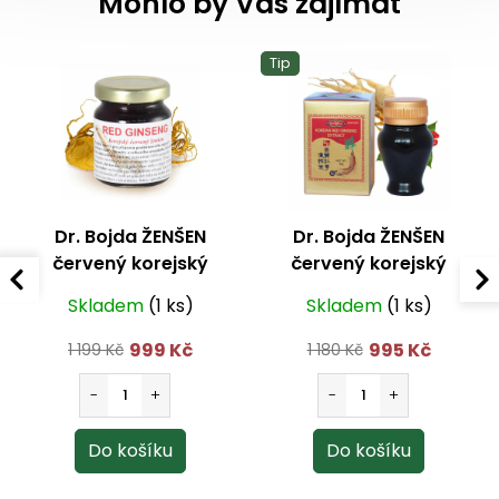
Mohlo by Vás zajímat
Tip
Dr. Bojda ŽENŠEN
Dr. Bojda ŽENŠEN
červený korejský
červený korejský
koncentrát 50 denní
koncentrát 30 denní
Skladem
(1 ks)
Skladem
(1 ks)
kúra (50g)
kúra (30g)
999 Kč
995 Kč
1 199 Kč
1 180 Kč