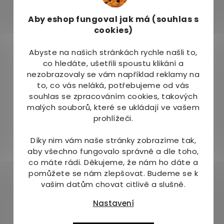
extrakt a olej), 50 mg třapatka úzkolistá
(Echinacea angustifolia, extrakt z květů), 6 mg
Aby eshop
fungoval jak má (souhlas s
chlorella (suchý extrakt s obsahem nukleotidů a
cookies)
oligopeptidů), 1,8 mg nukleotidy a oligopeptidy,
0,50 mg selen (seleničitan sodný)
Abyste na našich stránkách rychle našli to,
co hledáte, ušetřili spoustu klikání a
Přídatné látky:
nezobrazovaly se vám například reklamy na
to, co vás neláká, potřebujeme od vás
granulovaný sorbitol (modifikovaný škrob a
souhlas se zpracováním cookies, takových
zahušťovadlo), stearan hořečnatý (protispékavá
malých souborů, které se ukládají ve vašem
látka), želatina (tobolka)
prohlížeči.
Dávkování:
Díky nim vám naše stránky zobrazíme tak,
aby všechno fungovalo správně a dle toho,
Užívejte 2 tobolky denně po jídle (1 tobolku ráno
co máte rádi.
Děkujeme, že nám ho dáte a
a 1 večer). Pro optimální účinnost doporučujeme
pomůžete se nám zlepšovat. Budeme se k
užívat po dobu 2-3 měsíců.
vašim datům chovat citlivě a slušně.
Balení:
Nastavení
100 toblek + 100 tobolek ZDARMA - dávka na 3