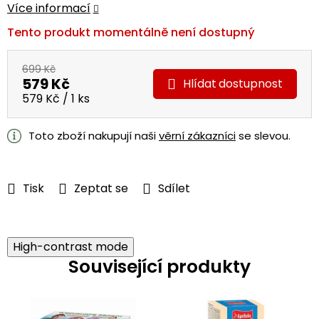
Více informací
Tento produkt momentálně není dostupný
699 Kč
579 Kč
Hlídat
Měrná
579 Kč / 1 ks
cena:
Toto zboží nakupují naši
věrní zákazníci
se slevou.
Tisk
Zeptat se
Sdílet
High-contrast mode
Související produkty