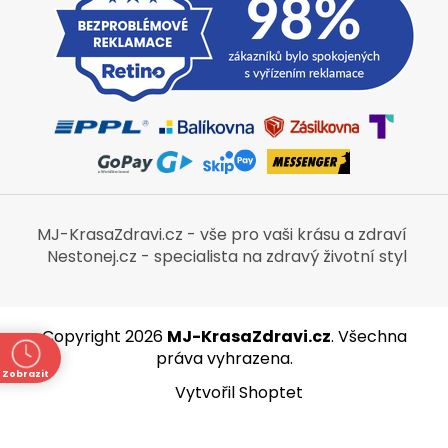
MJ-KrasaZdravi.cz - vše pro vaši krásu a zdraví
Nestonej.cz - specialista na zdravý životní styl
Copyright 2026
MJ-KrasaZdravi.cz
. Všechna
práva vyhrazena.
Zobrazit
Vytvořil Shoptet
ně