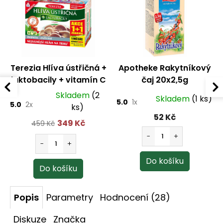
Terezia Hlíva ústřičná +
Apotheke Rakytníkový
laktobacily + vitamín C
čaj 20x2,5g
60 kapslí + 60 kapslí
Skladem
(2
Skladem
(1 ks)
5.0
1x
5.0
2x
ks)
52 Kč
349 Kč
459 Kč
Popis
Parametry
Hodnocení (28)
Diskuze
Značka