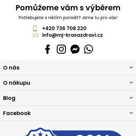
Pomůžeme vám s výběrem
Potřebujete s něčím poradit? Jsme tu pro vás!
+420 736 708 220
info
@
mj-krasazdravi.cz
Z
O nás
á
p
a
O nákupu
t
í
Blog
Facebook