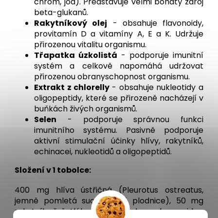
chróm, jód). Představuje velmi bohatý zdroj
beta-glukanů.
Rakytníkový olej
- obsahuje flavonoidy,
provitamín D a vitamíny A, E a K. Udržuje
přirozenou vitalitu organismu.
Třapatka úzkolistá
- podporuje imunitní
systém a celkově napomáhá udržovat
přirozenou obranyschopnost organismu.
Extrakt z
chlorelly
- obsahuje nukleotidy a
oligopeptidy, které se přirozeně nacházejí v
buňkách živých organismů.
Selen
- podporuje správnou funkci
imunitního systému. Pasivně podporuje
aktivní stimulační účinky hlívy, rakytníků,
echinacei, nukleotidů a oligopeptidů.
Složení v 1 tobolce:
400 mg hlíva ústřičná (Pleurotus ostreatus,
jemně pomletá suchá tkáň plodnice), 50 mg
rakytník řešetlákový (Hippophae rhamnoides,