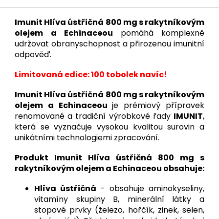
Imunit Hlíva ústřičná 800 mg s rakytníkovým
olejem a Echinaceou
pomáhá komplexně
udržovat obranyschopnost a přirozenou imunitní
odpověď.
Limitovaná edice: 100 tobolek navíc!
Imunit Hlíva ústřičná 800 mg s rakytníkovým
olejem a Echinaceou
je prémiový přípravek
renomované a tradiční výrobkové řady
IMUNIT
,
která se vyznačuje vysokou kvalitou surovin a
unikátními technologiemi zpracování.
Produkt Imunit Hlíva ústřičná 800 mg s
rakytníkovým olejem a Echinaceou obsahuje:
Hlíva ústřičná
- obsahuje aminokyseliny,
vitamíny skupiny B, minerální látky a
stopové prvky (železo, hořčík, zinek, selen,