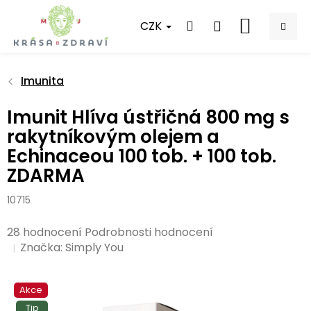
Přejít
na
CZK
NÁKUPNÍ
obsah
KOŠÍK
Imunita
Imunit Hlíva ústřičná 800 mg s
rakytníkovým olejem a
Echinaceou 100 tob. + 100 tob.
ZDARMA
10715
Průměrné
28 hodnocení
Podrobnosti hodnocení
hodnocení
Značka:
Simply You
produktu
je
Akce
5,0
z
Tip