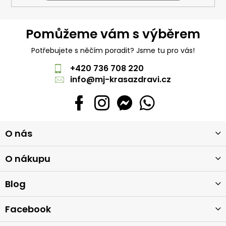
Pomůžeme vám s výběrem
Potřebujete s něčím poradit? Jsme tu pro vás!
+420 736 708 220
info
@
mj-krasazdravi.cz
Z
O nás
á
p
a
O nákupu
t
í
Blog
Facebook