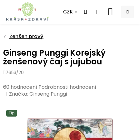
Přejít
na
CZK
NÁKUPNÍ
obsah
KOŠÍK
Ženšen pravý
Ginseng Punggi Korejský
ženšenový čaj s jujubou
117653/20
Průměrné
60 hodnocení
Podrobnosti hodnocení
hodnocení
Značka:
Ginseng Punggi
produktu
je
Tip
4,8
z
5
hvězdiček.