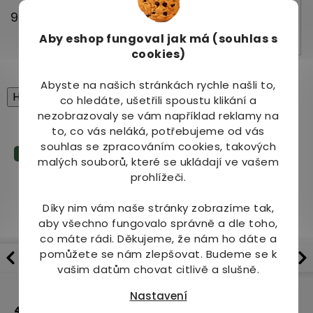
999 Kč
Aby eshop
fungoval jak má (souhlas s
Do košíku
cookies)
Abyste na našich stránkách rychle našli to,
High-contrast mode
co hledáte, ušetřili spoustu klikání a
Související produkty
nezobrazovaly se vám například reklamy na
to, co vás neláká, potřebujeme od vás
souhlas se zpracováním cookies, takových
Tip
Akce
malých souborů, které se ukládají ve vašem
prohlížeči.
Díky nim vám naše stránky zobrazíme tak,
aby všechno fungovalo správně a dle toho,
co máte rádi.
Děkujeme, že nám ho dáte a
pomůžete se nám zlepšovat. Budeme se k
Nara Natur Ovocné
GS Merilin 60 tbl.
vašim datům chovat citlivě a slušně.
trubičky Lavaš 140 g
Nastavení
Dostupné do 1
Skladem
4.9
84x