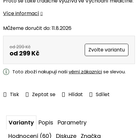
Proto se také tradičně využívá ve Východní medicíně.
Více informací
Můžeme doručit do:
11.8.2026
od 299 Kč
Zvolte variantu
od
299 Kč
Měrná
cena:
Toto zboží nakupují naši
věrní zákazníci
se slevou.
Tisk
Zeptat se
Hlídat
Sdílet
Varianty
Popis
Parametry
Hodnocení (60)
Diskuze
Značka