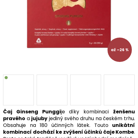
až –26 %
Čaj Ginseng Punggi
je díky kombinaci
ženšenu
pravého
a
jujuby
jediný svého druhu na českém trhu.
Obsahuje na 180 účinných látek. Touto
unikátní
kombinací dochází ke zvýšení účinků čaje Kombe
.