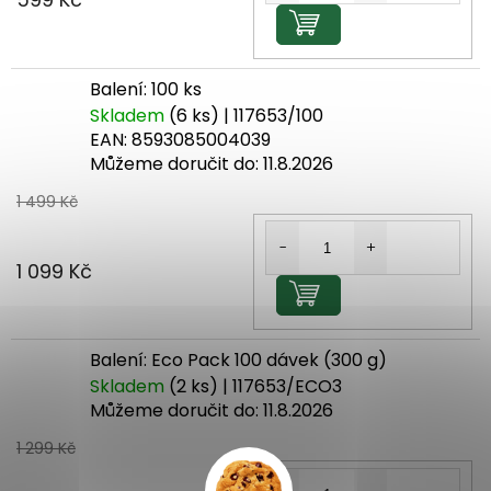
Do košíku
Balení: 100 ks
Skladem
(6 ks)
| 117653/100
EAN:
8593085004039
Můžeme doručit do:
11.8.2026
1 499 Kč
1 099 Kč
Do košíku
Balení: Eco Pack 100 dávek (300 g)
Skladem
(2 ks)
| 117653/ECO3
Můžeme doručit do:
11.8.2026
1 299 Kč