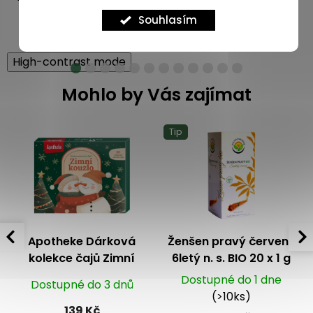
4.8
6x
dne
79 Kč
Souhlasím
369 Kč
629 Kč
High-contrast mode
Mohlo by Vás zajímat
Tip
Apotheke Dárková
Ženšen pravý červený
kolekce čajů Zimní
6letý n. s. BIO 20 x 1 g
kouzlo 2025 30 n.s.
Dostupné do 1 dne
Dostupné do 3 dnů
(>10ks)
139 Kč