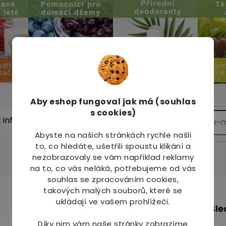
Aby eshop
fungoval jak má (souhlas
s cookies)
t informace o nových
Abyste na našich stránkách rychle našli
to, co hledáte, ušetřili spoustu klikání a
nezobrazovaly se vám například reklamy
na to, co vás neláká, potřebujeme od vás
souhlas se zpracováním cookies,
takových malých souborů, které se
m
ukládají ve vašem prohlížeči.
+420 736 708 220
Sle
info
@
mj-krasazdravi.cz
Díky nim vám naše stránky zobrazíme