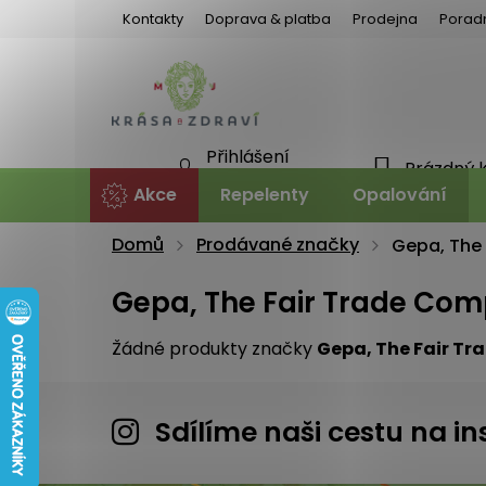
Přejít
Kontakty
Doprava & platba
Prodejna
Porad
na
obsah
Přihlášení
Prázdný 
NÁKU
Nová registrace
Akce
Repelenty
Opalování
KOŠÍ
Domů
Prodávané značky
Gepa, The
Gepa, The Fair Trade Co
Žádné produkty značky
Gepa, The Fair T
Sdílíme naši cestu na 