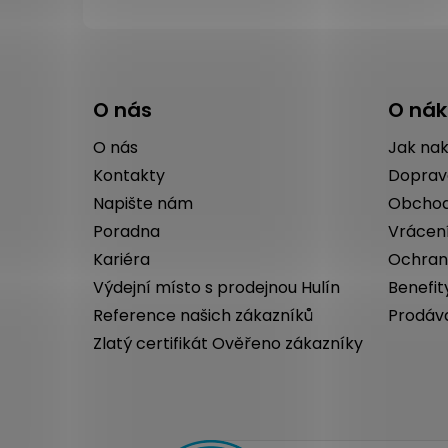
Z
á
O nás
O ná
p
a
O nás
Jak na
t
Kontakty
Doprav
í
Napište nám
Obchod
Poradna
Vrácen
Kariéra
Ochran
Výdejní místo s prodejnou Hulín
Benefit
Reference našich zákazníků
Prodáv
Zlatý certifikát Ověřeno zákazníky