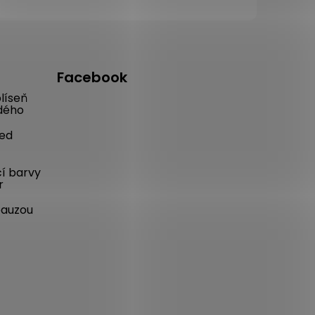
Facebook
líseň
dého
řed
cí barvy
r
pauzou