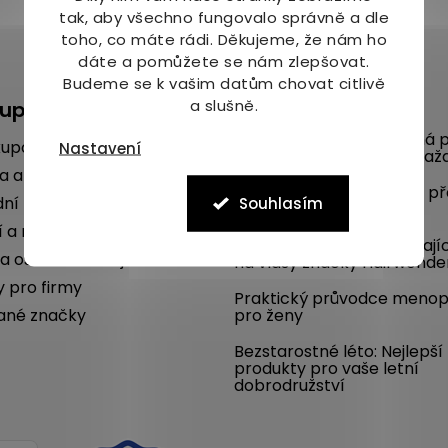
tak, aby všechno fungovalo správně a dle
toho, co máte rádi.
Děkujeme, že nám ho
dáte a pomůžete se nám zlepšovat.
Budeme se k vašim datům chovat citlivě
a slušně.
kupu
Blog
Mykóza aneb nepříjemná p
kupovat
Nastavení
na nohou umí potrápit kaž
a a platba
Poradíme, jak se chránit p
ní podmínky
Souhlasím
komáry i vám
í a reklamace
SLEVA 22 % na dlouhotrvají
a osobních údajů
na vlasy značky Hairwonde
y pro firmy
Praktický průvodce meno
ané značky
pro ženy
Bezstarostné léto: Nejlepší
produkty pro vaše letní
dobrodružství