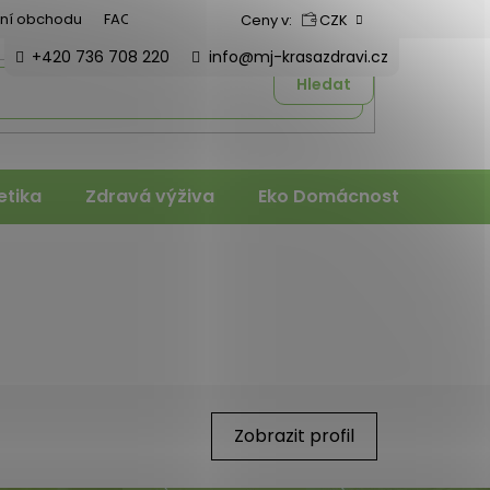
ní obchodu
FAQ
Ceny v:
CZK
+420 736 708 220
info@mj-krasazdravi.cz
Hledat
tika
Zdravá výživa
Eko Domácnost
Veter
Zobrazit profil