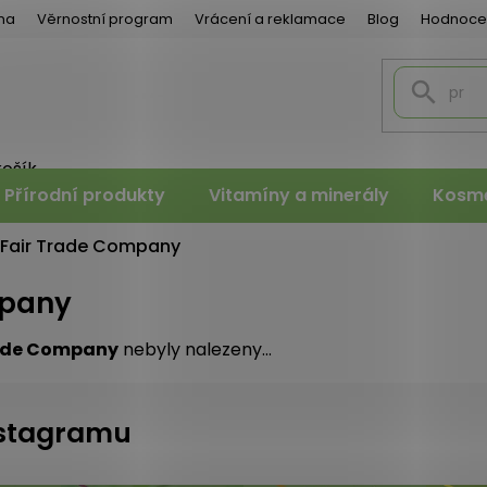
na
Věrnostní program
Vrácení a reklamace
Blog
Hodnoce
košík
PNÍ
Přírodní produkty
Vitamíny a minerály
Kosme
K
 Fair Trade Company
mpany
rade Company
nebyly nalezeny...
instagramu