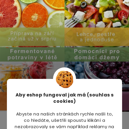
Aby eshop
fungoval jak má (souhlas s
cookies)
Abyste na našich stránkách rychle našli to,
co hledáte, ušetřili spoustu klikání a
Odebírat newsletter
nezobrazovaly se vám například reklamy na