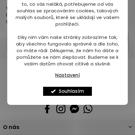
to, co vás neláká, potřebujeme od vás
Vložte svůj e-mail a my vám budeme zasílat
souhlas se zpracováním cookies, takových
informace o nových produktech na našem e-
malých souborů, které se ukládají ve vašem
shopu.
prohlížeči.
Díky nim vám naše stránky zobrazíme tak,
Přihlásit se
aby všechno fungovalo správně a dle toho,
co máte rádi.
Děkujeme, že nám ho dáte a
pomůžete se nám zlepšovat. Budeme se k
vašim datům chovat citlivě a slušně.
Pomůžeme vám s výběrem
Nastavení
Potřebujete s něčím poradit? Jsme tu pro vás!
+420 736 708 220
Souhlasím
info
@
mj-krasazdravi.cz
Z
O nás
á