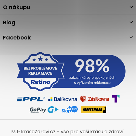
p
a
O nákupu
t
í
Blog
Facebook
MJ-KrasaZdravi.cz - vše pro vaši krásu a zdraví