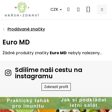
Přejít
na
CZK
NÁKUPNÍ
obsah
KOŠÍK
Prodávané značky
Euro MD
Žádné produkty značky
Euro MD
nebyly nalezeny...
Sdílíme naši cestu na
instagramu
Zobrazit profil