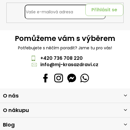
Přihlásit se
Pomůžeme vám s výběrem
Potřebujete s něčím poradit? Jsme tu pro vás!
+420 736 708 220
info
@
mj-krasazdravi.cz
Z
O nás
á
p
a
O nákupu
t
í
Blog