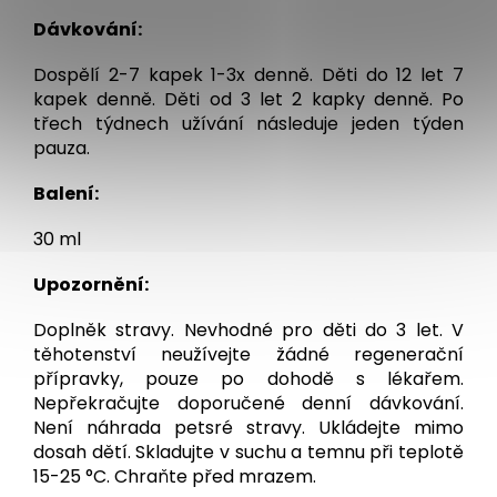
Dávkování:
Dospělí 2-7 kapek 1-3x denně. Děti do 12 let 7
kapek denně. Děti od 3 let 2 kapky denně. Po
třech týdnech užívání následuje jeden týden
pauza.
Balení:
30 ml
Upozornění:
Doplněk stravy. Nevhodné pro děti do 3 let. V
těhotenství neužívejte žádné regenerační
přípravky, pouze po dohodě s lékařem.
Nepřekračujte doporučené denní dávkování.
Není náhrada petsré stravy. Ukládejte mimo
dosah dětí. Skladujte v suchu a temnu při teplotě
15-25 °C. Chraňte před mrazem.