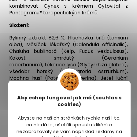
kombinovat Gynex s krémem Cytovital z
Pentagramu® terapeutických krémů.
Složení:
Bylinný extrakt 82,6 %, Hluchavka bílá (Lamium
alba), Měsíček lékařský (Calendula officinalis),
Chaluha bublinatá (Kelp, Fucus vesiculosus),
Kakost smrdutý (Geranium
robertianum), Lékořice lysá (Glycyrrhiza glabra),
Všedobr horský (Imperatoria ostruthium),
Mochna husí (Potentilla anserina), Jetel luční
červený (Trifolium pratense), Jestřabina
lékařská (Galega officinalis), Svízel syřišťový
Aby eshop
fungoval jak má (souhlas s
(Galium verum), Trnovník akát bílý (Robinia
cookies)
pseudoacacia), Kontryhel obecný (Alchemilla
vulgaris), Fenykl obecný (Foeniculum vulgare)
Abyste na našich stránkách rychle našli to,
Přídatné látky:
co hledáte, ušetřili spoustu klikání a
nezobrazovaly se vám například reklamy na
sorbitol, mikrokrystalická celulóza, voda, xanthan,