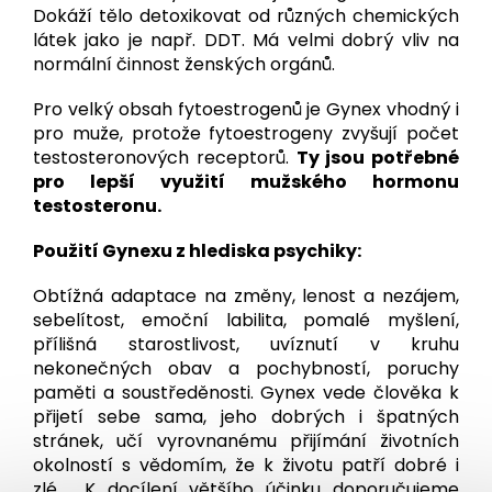
Dokáží tělo detoxikovat od různých chemických
látek jako je např. DDT. Má velmi dobrý vliv na
normální činnost ženských orgánů.
Pro velký obsah fytoestrogenů je Gynex vhodný i
pro muže, protože fytoestrogeny zvyšují počet
testosteronových receptorů.
Ty jsou potřebné
pro lepší využití mužského hormonu
testosteronu.
Použití Gynexu z hlediska psychiky:
Obtížná adaptace na změny, lenost a nezájem,
sebelítost, emoční labilita, pomalé myšlení,
přílišná starostlivost, uvíznutí v kruhu
nekonečných obav a pochybností, poruchy
paměti a soustředěnosti. Gynex vede člověka k
přijetí sebe sama, jeho dobrých i špatných
stránek, učí vyrovnanému přijímání životních
okolností s vědomím, že k životu patří dobré i
zlé. K docílení většího účinku doporučujeme