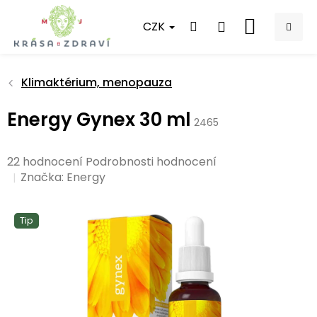
Přejít
na
CZK
NÁKUPNÍ
obsah
KOŠÍK
Klimaktérium, menopauza
Energy Gynex 30 ml
2465
Průměrné
22 hodnocení
Podrobnosti hodnocení
hodnocení
Značka:
Energy
produktu
je
Tip
4,7
z
5
hvězdiček.