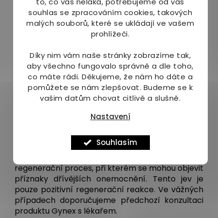
to, co vás neláká, potřebujeme od vás
grapefruitový extrakt, sorbát draselný, směs silic
souhlas se zpracováním cookies, takových
0,12 %
malých souborů, které se ukládají ve vašem
prohlížeči.
Jak používat:
Díky nim vám naše stránky zobrazíme tak,
Před upotřebením Gynex důkladně protřepejte
aby všechno fungovalo správně a dle toho,
(asi 21x). Dojde tím k dynamizaci informačních
co máte rádi.
Děkujeme, že nám ho dáte a
složek a účinnost přípravku se zvýší. Vhodné i pro
pomůžete se nám zlepšovat. Budeme se k
diabetiky. Doporučujeme zvýšit příjem tekutin. Při
vašim datům chovat citlivě a slušně.
případném přechodném zhoršení u chronických
stavů a při celkové regeneraci snížíme dávky na
Nastavení
minimum, případně podáváme sirup po kapkách,
někdy i v delších intervalech než jeden den. Po
Souhlasím
zlepšení opět zvýšíme dávkování. V užívání
nepřestáváme, neboť se jedná o zpětný
regenerační proces, při kterém se mohou objevit
příznaky dřívějších onemocnění. Tento jev je
pouze pozitivní regenerační reakce. Ve vážných
případech doporučujeme předchozí konzultaci
produktu Gynex s lékařem.