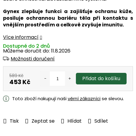
Gynex zlepšuje funkci a zajišťuje ochranu kůže,
posiluje ochrannou bariéru těla při kontaktu s
vnějším prostředím a celkově zvyšuje imunitu.
Více informací
Dostupné do 2 dnů
Můžeme doručit do:
11.8.2026
Možnosti doručení
589 Kč
Přidat do košíku
453 Kč
Měrná
cena:
Toto zboží nakupují naši
věrní zákazníci
se slevou.
Tisk
Zeptat se
Hlídat
Sdílet