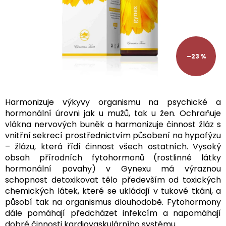
–23 %
Harmonizuje výkyvy organismu na psychické a
hormonální úrovni jak u mužů, tak u žen. Ochraňuje
vlákna nervových buněk a harmonizuje činnost žláz s
vnitřní sekrecí prostřednictvím působení na hypofýzu
– žlázu, která řídí činnost všech ostatních. Vysoký
obsah přírodních fytohormonů (rostlinné látky
hormonální povahy) v Gynexu má výraznou
schopnost detoxikovat tělo především od toxických
chemických látek, které se ukládají v tukové tkáni, a
působí tak na organismus dlouhodobě. Fytohormony
dále pomáhají předcházet infekcím a napomáhají
dobré činnosti kardiovaskulárního systému.