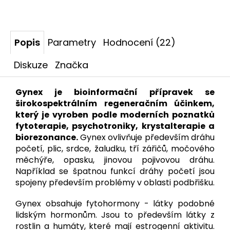
Popis
Parametry
Hodnocení (22)
Diskuze
Značka
Gynex je bioinformační přípravek se
širokospektrálním regeneračním účinkem,
který je vyroben podle moderních poznatků
fytoterapie, psychotroniky, krystalterapie a
biorezonance.
Gynex ovlivňuje především dráhu
početí, plic, srdce, žaludku, tří zářičů, močového
měchýře, opasku, jinovou pojivovou dráhu.
Například se špatnou funkcí dráhy početí jsou
spojeny především problémy v oblasti podbřišku.
Gynex obsahuje fytohormony - látky podobné
lidským hormonům. Jsou to především látky z
rostlin a humáty, které mají estrogenní aktivitu.