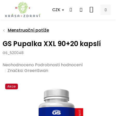
Přejít
na
CZK
NÁKUPNÍ
obsah
KOŠÍK
Menstruační potíže
GS Pupalka XXL 90+20 kapslí
GS_520048
Průměrné
Neohodnoceno
Podrobnosti hodnocení
hodnocení
Značka:
GreenSwan
produktu
je
Akce
0,0
z
5
hvězdiček.