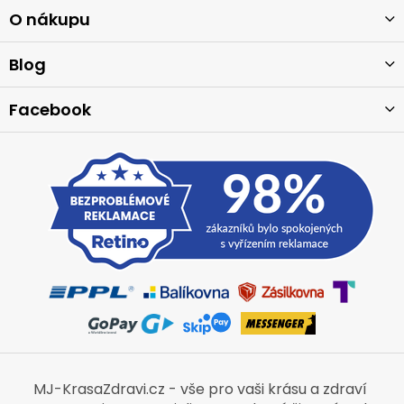
p
a
O nákupu
t
í
Blog
Facebook
MJ-KrasaZdravi.cz - vše pro vaši krásu a zdraví