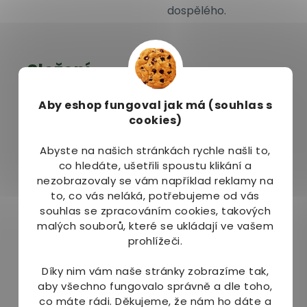
dospělého.
Složení
Olej z pupalky
Aby eshop
fungoval jak má (souhlas s
cookies)
dvouleté, obal kapsle:
želatina, glycerol,
Abyste na našich stránkách rychle našli to,
čištěná voda; DL-alfa-
co hledáte, ušetřili spoustu klikání a
tokoferol acetát.
nezobrazovaly se vám například reklamy na
to, co vás neláká, potřebujeme od vás
souhlas se zpracováním cookies, takových
malých souborů, které se ukládají ve vašem
Balení
prohlížeči.
Balení obsahuje
110
Díky nim vám naše stránky zobrazíme tak,
kapslí
, což je při
aby všechno fungovalo správně a dle toho,
doporučeném
co máte rádi.
Děkujeme, že nám ho dáte a