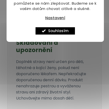
dávkování
pomůžete se nám zlepšovat. Budeme se k
vašim datům chovat citlivě a slušně.
dostačující na 55 až
110 dní.
Nastavení
Souhlasím
Skladování a
upozornění
Doplněk stravy není určen pro děti,
těhotné a kojící ženy, pokud není
doporučeno lékařem. Nepřekračujte
doporučenou denní dávku. Produkt
nenahrazuje pestrou a vyváženou
stravu ani zdravý životní styl.
Uchovávejte mimo dosah dětí.