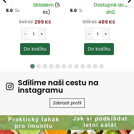
Skladem
(5
Dostupné do 2
5.0
5x
5.0
1x
ks)
dnů
299 Kč
489 Kč
349 Kč
599 Kč
Sdílíme naši cestu na
instagramu
Zobrazit profil