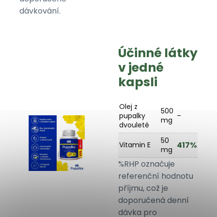
dávkování.
Účinné látky
v jedné
kapsli
Olej z
500
pupalky
–
mg
dvouleté
50
417%
Vitamin E
mg
%RHP označuje
referenční hodnotu
příjmu, což je
doporučená denní
dávka pro