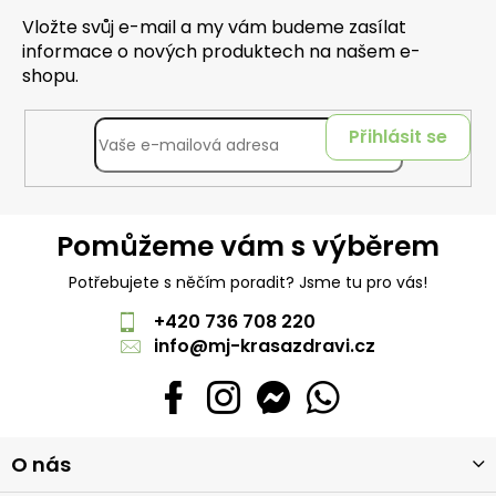
Vložte svůj e-mail a my vám budeme zasílat
informace o nových produktech na našem e-
shopu.
Přihlásit se
Pomůžeme vám s výběrem
Potřebujete s něčím poradit? Jsme tu pro vás!
+420 736 708 220
info
@
mj-krasazdravi.cz
Z
O nás
á