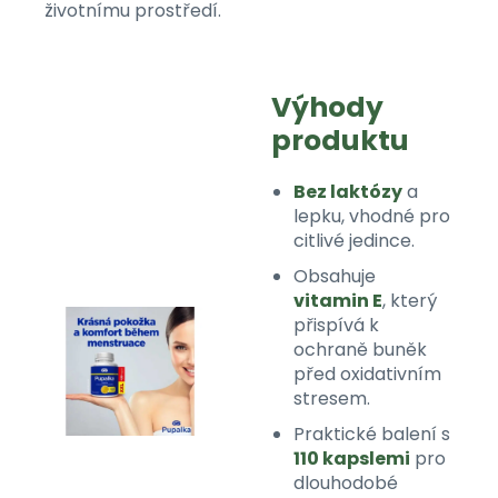
životnímu prostředí.
Výhody
produktu
Bez laktózy
a
lepku, vhodné pro
citlivé jedince.
Obsahuje
vitamin E
, který
přispívá k
ochraně buněk
před oxidativním
stresem.
Praktické balení s
110 kapslemi
pro
dlouhodobé