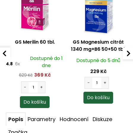
GS Merilin 60 tbl.
GS Magnesium citrát
1340 mg+B6 50+50 tbl.
Dostupné do 1
Dostupné do 5 dnů
4.8
6x
dne
229 Kč
369 Kč
629 Kč
Popis
Parametry
Hodnocení
Diskuze
Značka