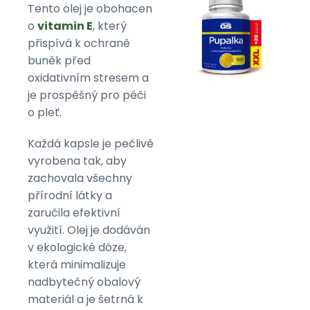
Tento olej je obohacen
o
vitamin E
, který
přispívá k ochraně
buněk před
oxidativním stresem a
je prospěšný pro péči
o pleť.
Každá kapsle je pečlivě
vyrobena tak, aby
zachovala všechny
přírodní látky a
zaručila efektivní
využití. Olej je dodáván
v ekologické dóze,
která minimalizuje
nadbytečný obalový
materiál a je šetrná k