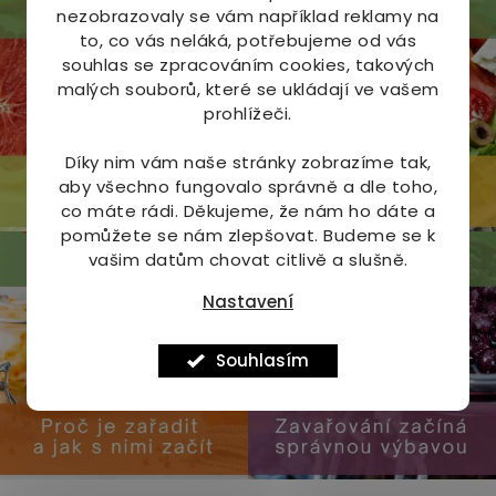
k
nezobrazovaly se vám například reklamy na
y
to, co vás neláká, potřebujeme od vás
v
souhlas se zpracováním cookies, takových
ý
malých souborů, které se ukládají ve vašem
p
prohlížeči.
i
s
Díky nim vám naše stránky zobrazíme tak,
u
aby všechno fungovalo správně a dle toho,
co máte rádi.
Děkujeme, že nám ho dáte a
pomůžete se nám zlepšovat. Budeme se k
vašim datům chovat citlivě a slušně.
Nastavení
Souhlasím