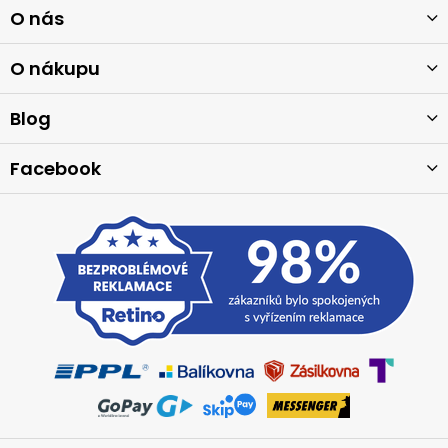
Z
O nás
á
p
a
O nákupu
t
í
Blog
Facebook