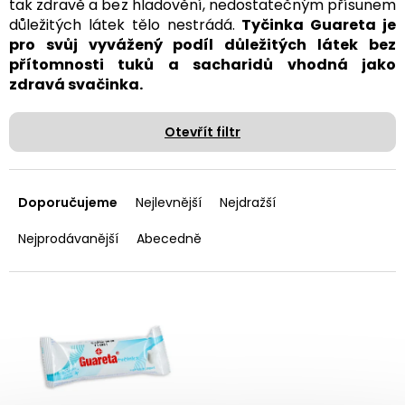
tak zdravě a bez hladovění, nedostatečným přísunem
důležitých látek tělo nestrádá.
Tyčinka Guareta je
pro svůj vyvážený podíl důležitých látek bez
přítomnosti tuků a sacharidů vhodná jako
zdravá svačinka.
Otevřít filtr
Ř
a
Doporučujeme
Nejlevnější
Nejdražší
z
e
Nejprodávanější
Abecedně
n
í
p
V
r
ý
o
p
d
i
u
s
k
p