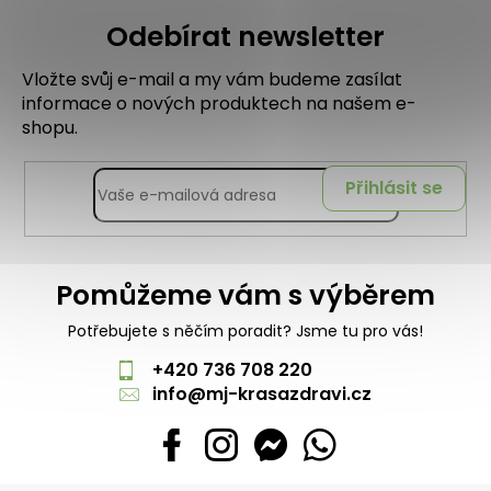
Odebírat newsletter
Vložte svůj e-mail a my vám budeme zasílat
informace o nových produktech na našem e-
shopu.
Přihlásit se
Pomůžeme vám s výběrem
Potřebujete s něčím poradit? Jsme tu pro vás!
+420 736 708 220
info
@
mj-krasazdravi.cz