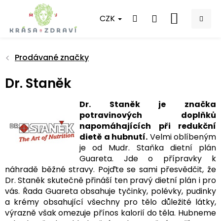
Přejít
na
CZK
NÁKUPNÍ
obsah
KOŠÍK
Prodávané značky
Dr. Staněk
Dr. Staněk je značka
potravinových doplňků
napomáhajících při redukční
dietě a hubnutí.
Velmi oblíbeným
je od Mudr. Staňka dietní plán
Guareta. Jde o přípravky k
náhradě běžné stravy. Pojďte se sami přesvědčit, že
Dr. Staněk skutečně přináší ten pravý dietní plán i pro
vás. Řada Guareta obsahuje tyčinky, polévky, pudinky
a krémy obsahující všechny pro tělo důležité látky,
výrazně však omezuje přínos kalorií do těla. Hubneme