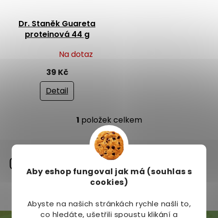
t
r
ů
o
Dr. Staněk Guareta
d
proteinová 44 g
u
k
Na dotaz
Průměrné
t
hodnocení
ů
39 Kč
produktu
je
Detail
5,0
z
1
položek celkem
5
O
hvězdiček.
v
l
á
Sdílíme naši cestu na
d
instagramu
a
Aby eshop
fungoval jak má (souhlas s
c
cookies)
í
Zobrazit profil
p
Abyste na našich stránkách rychle našli to,
r
co hledáte, ušetřili spoustu klikání a
v