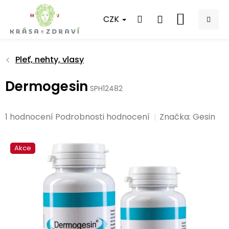
Přejít
na
CZK
NÁKUPNÍ
obsah
KOŠÍK
Pleť, nehty, vlasy
Dermogesin
SPH12482
Průměrné
1 hodnocení
Podrobnosti hodnocení
Značka:
Gesin
hodnocení
produktu
Akce
je
5,0
z
5
hvězdiček.