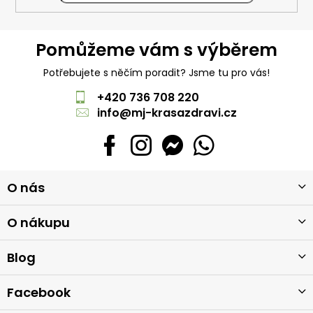
Pomůžeme vám s výběrem
Potřebujete s něčím poradit? Jsme tu pro vás!
+420 736 708 220
info
@
mj-krasazdravi.cz
Z
O nás
á
p
a
O nákupu
t
í
Blog
Facebook