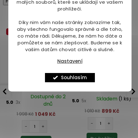
High-contrast mode
malých souborů, které se ukládají ve vašem
prohlížeči.
Mohlo by Vás zajímat
Díky nim vám naše stránky zobrazíme tak,
aby všechno fungovalo správně a dle toho,
Akce
co máte rádi.
Děkujeme, že nám ho dáte a
pomůžete se nám zlepšovat. Budeme se k
vašim datům chovat citlivě a slušně.
Nastavení
Souhlasím
Curapil DUO 90 tbl.
Finclub Fin Evocaps 56
kapslí
Dostupné do 2
Skladem
(1 ks)
5.0
5x
5.0
3x
dnů
899 Kč
1 010 Kč
1 049 Kč
1 998 Kč