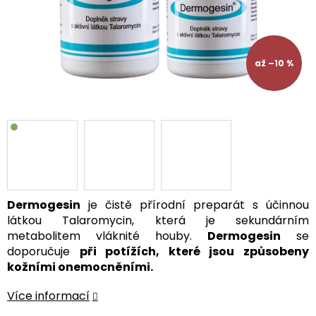
až –10 %
Dermogesin
je čistě přírodní preparát s účinnou
látkou Talaromycin, která je sekundárním
metabolitem vláknité houby.
Dermogesin
se
doporučuje
při potížích, které jsou způsobeny
kožními onemocněními.
Více informací