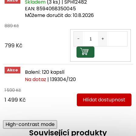
Akce
Skladem
(3 ks)
| SPH12482
EAN:
8594068350045
Můžeme doručit do:
10.8.2026
889 Kč
799 Kč
Do košíku
Akce
Balení: 120 kapslí
Na dotaz
| 139304/120
1 590 Kč
1 499 Kč
Hlídat
High-contrast mode
Související produkty