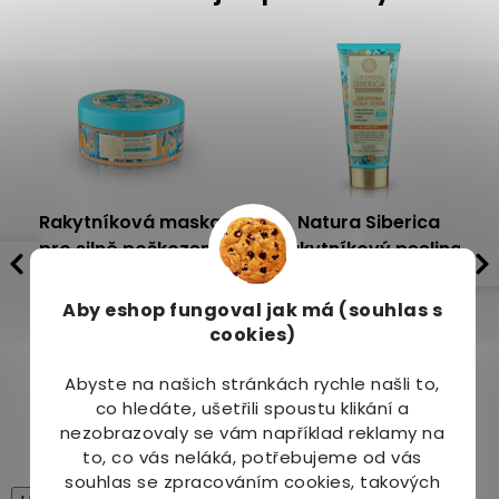
Rakytníková maska
Natura Siberica
pro silně poškozené
Rakytníkový peeling
vlasy 300ml
pro vlasovou pokožku
Dostupné do 2 dnů
Dostupné do 2 dnů
200 ml
Aby eshop
fungoval jak má (souhlas s
325 Kč
cookies)
199 Kč
339 Kč
219 Kč
Abyste na našich stránkách rychle našli to,
co hledáte, ušetřili spoustu klikání a
nezobrazovaly se vám například reklamy na
to, co vás neláká, potřebujeme od vás
souhlas se zpracováním cookies, takových