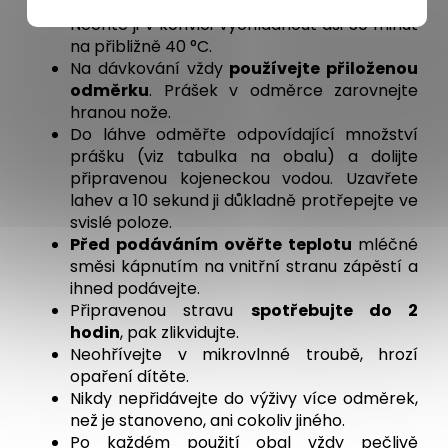
převařte pitnou vodu určenou pro kojence.
Nechte ji v konvici vychladnout asi 30 minut
na přibližně 40 °C.
Na dávkování vždy
používejte přiloženou
odměrku
. Prášek v odměrce zarovnejte
hranou nože.
Do láhve odměřte odpovídající množství
prášku (viz tabulka na obalu) a dolijte
připravenou kojeneckou vodou. Uzavřete
lahev a 10 sekund ji důkladně protřepejte ve
svislé poloze.
Před podáváním ověřte teplotu
mléčné
směsi kápnutím na vnitřní stranu zápěstí a
ihned podávejte.
Připravenou stravu
spotřebujte do 2
hodin
, pak zlikvidujte.
Neohřívejte v mikrovlnné troubě, hrozí
opaření dítěte.
Nikdy nepřidávejte do výživy více odměrek,
než je stanoveno, ani cokoliv jiného.
Po každém použití obal vždy pečlivě