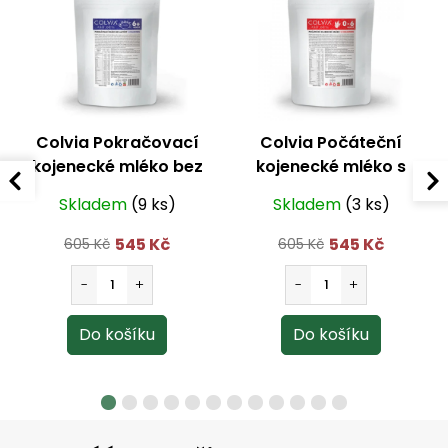
Colvia Pokračovací
Colvia Počáteční
kojenecké mléko bez
kojenecké mléko s
laktózy s colostrem
colostrem 0-6 měsíců
Skladem
(9 ks)
Skladem
(3 ks)
6m+ 1500 g
1500 g
545 Kč
545 Kč
605 Kč
605 Kč