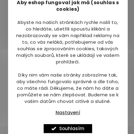
Aby eshop
fungoval jak má (souhlas s
150 ml připraveného nápoje … 5 odměrek
cookies)
210 ml připraveného nápoje … 7 odměrek
Abyste na našich stránkách rychle našli to,
1 odměrka = 5 gramů sušeného prášku
co hledáte, ušetřili spoustu klikání a
nezobrazovaly se vám například reklamy na
Balení:
to, co vás neláká, potřebujeme od vás
souhlas se zpracováním cookies, takových
1500 g
malých souborů, které se ukládají ve vašem
prohlížeči.
Důležité upozornění:
Díky nim vám naše stránky zobrazíme tak,
Kojení je nejpřirozenější a nejlepší způsob
aby všechno fungovalo správně a dle toho,
výživy dítěte a mělo by probíhat tak dlouho,
co máte rádi.
Děkujeme, že nám ho dáte a
jak je to možné. Před zahájením přikrmování
pomůžete se nám zlepšovat. Budeme se k
dítěte pomocí počátečního mléka COLVIA
vašim datům chovat citlivě a slušně.
pro děti se poraďte s dětským lékařem, nebo
osobou kvalifikovanou v oblasti farmacie,
Nastavení
výživy lidí nebo péče o matku a dítě.
Vysterilizujte všechno používané nádobí a
Souhlasím