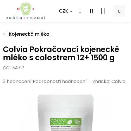
Přejít
na
CZK
NÁKUPNÍ
obsah
KOŠÍK
Kojenecká mléka
Colvia Pokračovací kojenecké
mléko s colostrem 12+ 1500 g
COL154717
Průměrné
3 hodnocení
Podrobnosti hodnocení
Značka:
Colvia
hodnocení
produktu
je
4,3
z
5
hvězdiček.