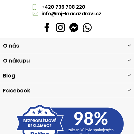
+420 736 708 220
info
@
mj-krasazdravi.cz
Z
O nás
á
p
a
O nákupu
t
í
Blog
Facebook