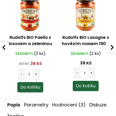
Rudolfs BIO Paella s
Rudolfs BIO Lasagne s
lososem a zeleninou
hovězím masem 190 g
190 g
(od 8 měsíců)
Skladem
(2 ks)
Skladem
(2 ks)
39 Kč
39 Kč
40 Kč
Popis
Parametry
Hodnocení (3)
Diskuze