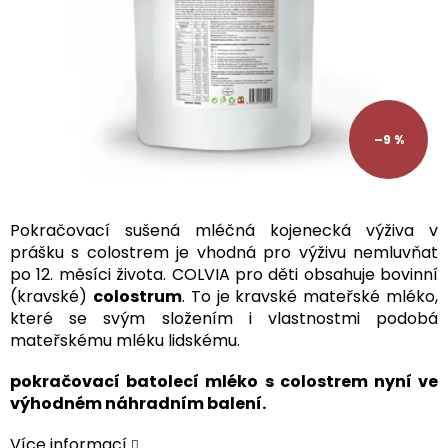
–9 %
Pokračovací sušená mléčná kojenecká výživa v
prášku s colostrem je v
hodná pro výživu nemluvňat
po 12. měsíci života. COLVIA pro děti obsahuje
bovinní
(kravské)
colostrum
. To je kravské mateřské mléko,
které se svým složením i vlastnostmi podobá
mateřskému mléku lidskému.
pokračovací batolecí mléko s colostrem nyní ve
výhodném náhradním balení.
Více informací