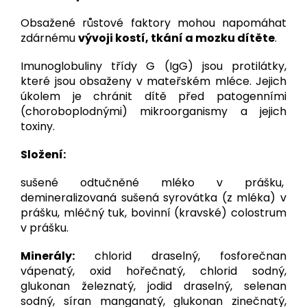
Obsažené růstové faktory mohou napomáhat
zdárnému
vývoji kostí, tkání a mozku dítěte
.
Imunoglobuliny třídy G (IgG) jsou protilátky,
které jsou obsaženy v mateřském mléce. Jejich
úkolem je chránit dítě před patogenními
(choroboplodnými) mikroorganismy a jejich
toxiny.
Složení:
sušené odtučněné mléko v prášku,
demineralizovaná sušená syrovátka (z mléka) v
prášku, mléčný tuk, bovinní (kravské) colostrum
v prášku.
Minerály:
chlorid draselný, fosforečnan
vápenatý, oxid hořečnatý, chlorid sodný,
glukonan železnatý, jodid draselný, selenan
sodný, síran manganatý, glukonan zinečnatý,