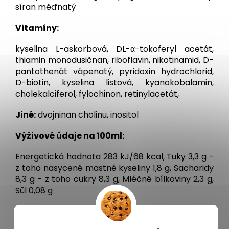
síran měďnatý
Vitamíny:
kyselina L-askorbová, DL-α−tokoferyl acetát,
thiamin monodusičnan, riboflavin, nikotinamid, D-
pantothenát vápenatý, pyridoxin hydrochlorid,
D-biotin, kyselina listová, kyanokobalamin,
cholekalciferol, fylochinon, retinylacetát,
Jiné:
dvojninan cholinu, inositol
Výživové údaje na 100ml:
Energetická hodnota 283 kJ/68 kcal, Tuky 3,3 g -
z toho nasycené mastné kyseliny 1,8 g, Sacharidy
8,3 g - z toho cukry 8,3 g, Mléčné bílkoviny 2,3 g,
Sůl 0,08 g
Doporučené dávkování:
– příprava jedné
dávky: