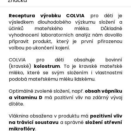
Značka
Receptura výrobku COLVIA
pro děti je
výsledkem dlouhodobého výzkumu složení a
účinků mateřského mléka. Důkladné
vyhodnocení laboratorních analýz nám dovolilo
připravit produkt, který je první přirozenou
volbou po ukončení kojení.
COLVIA pro děti obsahuje bovinní
(kravské)
kolostrum
. To je kravské mateřské
mléko, které se svým složením i vlastnostmi
podobá mateřskému mléku lidskému.
Optimálně zvolené složení, např.
obsah vápníku
a vitaminu D
má pozitivní vliv na zdárný vývoj
dítěte.
Vláknina obsažena v produktu má
pozitivní vliv
na trávicí soustavu
a správné
složení střevní
mikroflóry
.