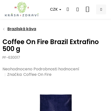
Přejít
na
CZK
NÁKUPNÍ
obsah
KOŠÍK
Brazilská káva
Coffee On Fire Brazil Extrafino
500 g
PF-630017
Průměrné
Neohodnoceno
Podrobnosti hodnocení
hodnocení
Značka:
Coffee On Fire
produktu
je
0,0
z
5
hvězdiček.