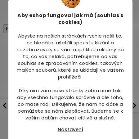
pro milovníky jemné, hladké a poctivé kávy.
Aby eshop
fungoval jak má (souhlas s
cookies)
High-contrast mode
Abyste na našich stránkách rychle našli to,
Mohlo by Vás zajímat
co hledáte, ušetřili spoustu klikání a
nezobrazovaly se vám například reklamy na
to, co vás neláká, potřebujeme od vás
souhlas se zpracováním cookies, takových
malých souborů, které se ukládají ve vašem
prohlížeči.
Díky nim vám naše stránky zobrazíme tak,
aby všechno fungovalo správně a dle toho,
co máte rádi.
Děkujeme, že nám ho dáte a
Coffee On Fire Brazil
Coffee On Fire Brazil
pomůžete se nám zlepšovat. Budeme se k
Extrafino 1000 g
Cerrado Dulce 500 g
vašim datům chovat citlivě a slušně.
Skladem
(2 ks)
Skladem
(2 ks)
Nastavení
646 Kč
355 Kč