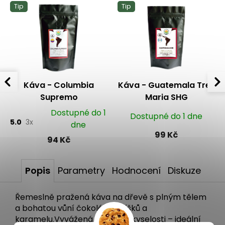
Tip
Tip
Káva - Columbia
Káva - Guatemala Tres
Supremo
Maria SHG
Dostupné do 1
Dostupné do 1 dne
5.0
3x
dne
99 Kč
94 Kč
Popis
Parametry
Hodnocení
Diskuze
Řemeslně pražená káva na dřevě s plným tělem
a bohatou vůní čokolády, oříšků a
karamelu.Vyvážená chuť bez kyselosti – ideální