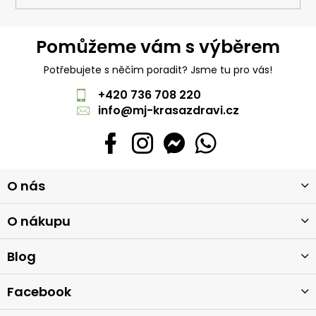
Pomůžeme vám s výběrem
Potřebujete s něčím poradit? Jsme tu pro vás!
+420 736 708 220
info
@
mj-krasazdravi.cz
Z
O nás
á
p
a
O nákupu
t
í
Blog
Facebook