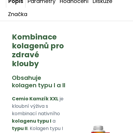
Popis
Parametry
Hodnocení
Diskuze
Značka
Kombinace
kolagenů pro
zdravé
klouby
Obsahuje
kolagen typu I a II
Cemio Kamzík XXL
je
kloubní výživa s
kombinací nativního
kolagenu typu I
a
typu II
. Kolagen typu I