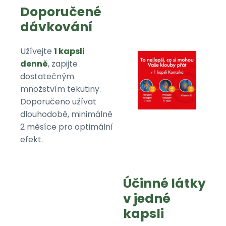
Doporučené
dávkování
Užívejte
1 kapsli
denně
, zapijte
dostatečným
množstvím tekutiny.
Doporučeno užívat
dlouhodobě, minimálně
2 měsíce pro optimální
efekt.
Účinné látky
v jedné
kapsli