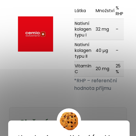
%
Látka
Množství
RHP
Nativní
kolagen
32 mg
–
typu I
Nativní
kolagen
40 µg
–
typu II
Vitamín
25
20 mg
C
%
*RHP – referenční
hodnota příjmu
Složení