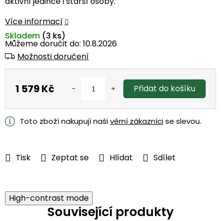
aktivní jedince i starší osoby.
Více informací
Skladem
(3 ks)
Můžeme doručit do:
10.8.2026
Možnosti doručení
1 579 Kč
Přidat do košíku
Měrná
cena:
Toto zboží nakupují naši
věrní zákazníci
se slevou.
Tisk
Zeptat se
Hlídat
Sdílet
High-contrast mode
Související produkty