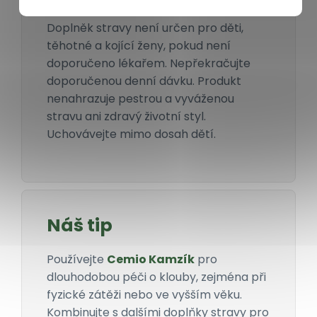
Doplněk stravy není určen pro děti,
těhotné a kojící ženy, pokud není
doporučeno lékařem. Nepřekračujte
doporučenou denní dávku. Produkt
nenahrazuje pestrou a vyváženou
stravu ani zdravý životní styl.
Uchovávejte mimo dosah dětí.
Náš tip
Používejte
Cemio Kamzík
pro
dlouhodobou péči o klouby, zejména při
fyzické zátěži nebo ve vyšším věku.
Kombinujte s dalšími doplňky stravy pro