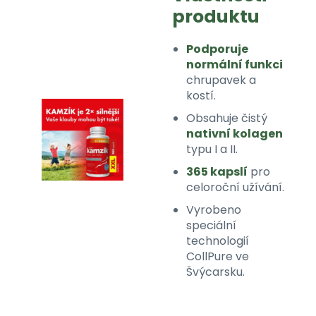
produktu
Podporuje
normální funkci
chrupavek a
kostí.
Obsahuje čistý
nativní kolagen
typu I a II.
365 kapslí
pro
celoroční užívání.
Vyrobeno
speciální
technologií
CollPure ve
Švýcarsku.