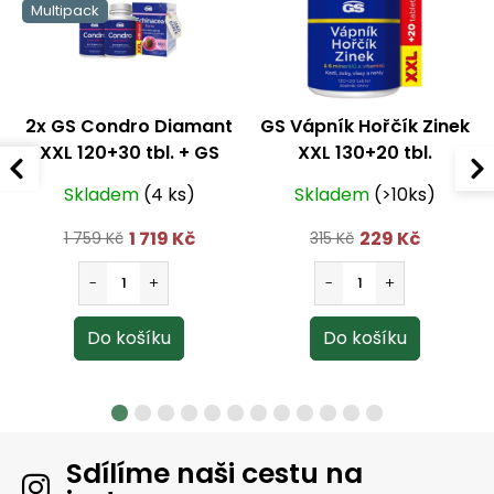
Multipack
2x GS Condro Diamant
GS Vápník Hořčík Zinek
XXL 120+30 tbl.
+ GS
XXL 130+20 tbl.
Echinacea Forte 600
Skladem
(4 ks)
Skladem
(>10ks)
mg 70+20 tbl.
1 719 Kč
229 Kč
1 759 Kč
315 Kč
Sdílíme naši cestu na