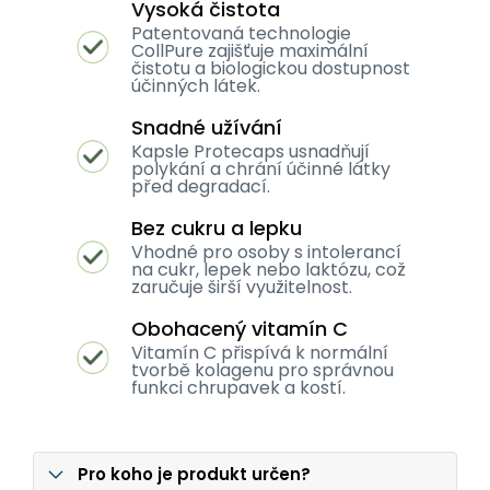
Vysoká čistota
Patentovaná technologie
CollPure zajišťuje maximální
čistotu a biologickou dostupnost
účinných látek.
Snadné užívání
Kapsle Protecaps usnadňují
polykání a chrání účinné látky
před degradací.
Bez cukru a lepku
Vhodné pro osoby s intolerancí
na cukr, lepek nebo laktózu, což
zaručuje širší využitelnost.
Obohacený vitamín C
Vitamín C přispívá k normální
tvorbě kolagenu pro správnou
funkci chrupavek a kostí.
Pro koho je produkt určen?