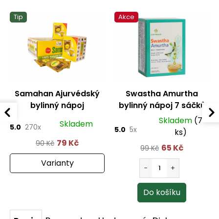
Tip
Akce
Samahan Ajurvédský
Swastha Amurtha
bylinný nápoj
bylinný nápoj 7 sáčků
Skladem
(7
Skladem
5.0
270x
5.0
5x
ks)
79 Kč
90 Kč
65 Kč
99 Kč
Varianty