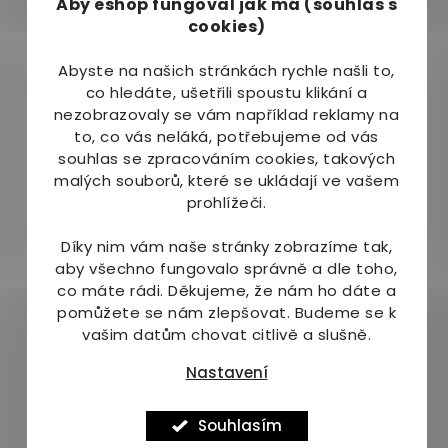
Nativní kolagen typu I, nativní kolagen
Aby eshop
fungoval jak má (souhlas s
cookies)
typu II, vitamín C, olejová disperze,
pomocné látky, obal kapsle: Protecaps.
Abyste na našich stránkách rychle našli to,
co hledáte, ušetřili spoustu klikání a
nezobrazovaly se vám například reklamy na
to, co vás neláká, potřebujeme od vás
souhlas se zpracováním cookies, takových
Balení
malých souborů, které se ukládají ve vašem
prohlížeči.
365 kapslí
(XXL balení). Při dávkování 1
Díky nim vám naše stránky zobrazíme tak,
kapsle denně vystačí balení na
365 dní
aby všechno fungovalo správně a dle toho,
užívání (1 rok).
co máte rádi.
Děkujeme, že nám ho dáte a
pomůžete se nám zlepšovat. Budeme se k
vašim datům chovat citlivě a slušně.
Nastavení
Skladování a
Souhlasím
upozornění