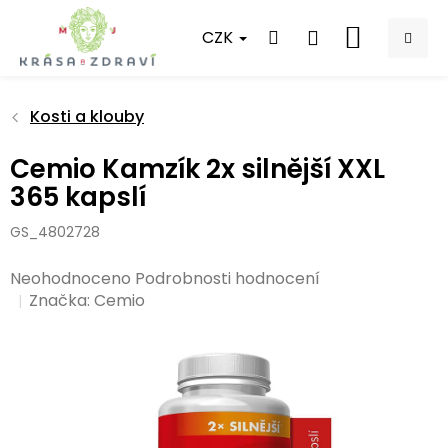
Přejít
na
CZK
NÁKUPNÍ
obsah
KOŠÍK
Kosti a klouby
Cemio Kamzík 2x silnější XXL
365 kapslí
GS_4802728
Průměrné
Neohodnoceno
Podrobnosti hodnocení
hodnocení
Značka:
Cemio
produktu
je
0,0
z
5
hvězdiček.