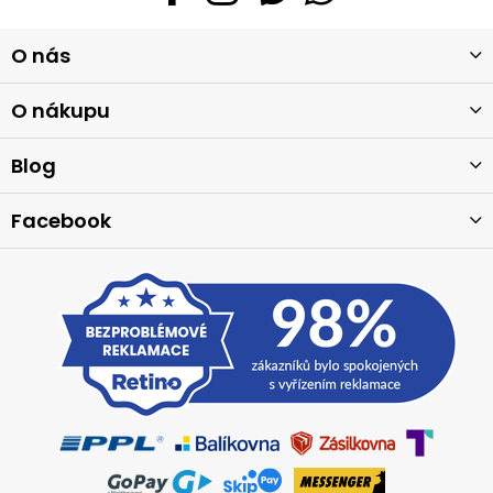
Z
O nás
á
p
a
O nákupu
t
í
Blog
Facebook