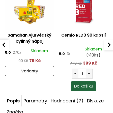
Samahan Ajurvédský
Cemio RED3 90 kapslí
bylinný nápoj
Skladem
Skladem
5.0
270x
5.0
3x
(>10ks)
79 Kč
90 Kč
399 Kč
779 Kč
Varianty
Popis
Parametry
Hodnocení (7)
Diskuze
Značka