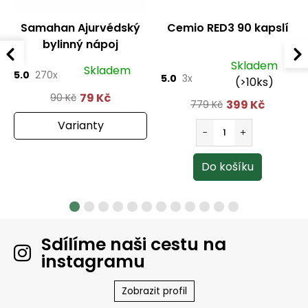
Samahan Ajurvédský
Cemio RED3 90 kapslí
bylinný nápoj
Skladem
Skladem
5.0
270x
5.0
3x
(>10ks)
79 Kč
90 Kč
399 Kč
779 Kč
Varianty
Sdílíme naši cestu na
instagramu
Zobrazit profil