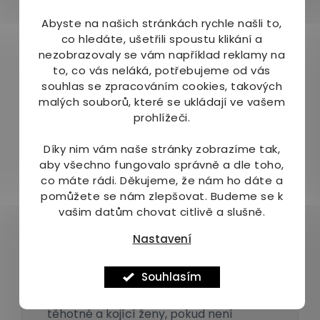
mastných kyselin.
Abyste na našich stránkách rychle našli to,
co hledáte, ušetřili spoustu klikání a
nezobrazovaly se vám například reklamy na
to, co vás neláká, potřebujeme od vás
souhlas se zpracováním cookies, takových
Balení
malých souborů, které se ukládají ve vašem
prohlížeči.
120
kapslí
. Při doporučeném dávkování
vystačí na 60 dní.
Díky nim vám naše stránky zobrazíme tak,
aby všechno fungovalo správně a dle toho,
co máte rádi.
Děkujeme, že nám ho dáte a
pomůžete se nám zlepšovat. Budeme se k
vašim datům chovat citlivě a slušně.
Skladování a
Nastavení
upozornění
Souhlasím
Doplněk stravy není určen pro děti,
těhotné a kojící ženy, pokud není