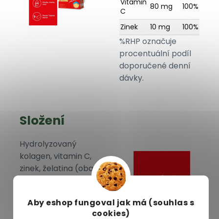
Vitamin
80 mg
100%
C
Zinek
10 mg
100%
%RHP označuje
procentuální podíl
doporučené denní
dávky.
Složení
Hydrolyzovaný
kolagen, vitamin C,
zinek, želatina (obal
kapsle), plnidlo:
mikrokrystalická
Aby eshop
fungoval jak má (souhlas s
celulóza, protispékavá
cookies)
látka: hořečnaté soli