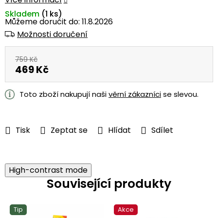
Skladem
(1 ks)
Můžeme doručit do:
11.8.2026
Možnosti doručení
759 Kč
469 Kč
Měrná
cena:
Toto zboží nakupují naši
věrní zákazníci
se slevou.
Tisk
Zeptat se
Hlídat
Sdílet
High-contrast mode
Související produkty
Tip
Akce