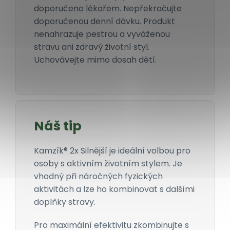
doporučeno lékařem. Nepřekračujte
doporučenou denní dávku. Produkt
nenahrazuje pestrou a vyváženou
stravu ani zdravý životní styl.
Uchovávejte mimo dosah dětí.
Náš tip
Kamzík® 2x Silnější je ideální volbou pro
osoby s aktivním životním stylem. Je
vhodný při náročných fyzických
aktivitách a lze ho kombinovat s dalšími
doplňky stravy.
Pro maximální efektivitu zkombinujte s