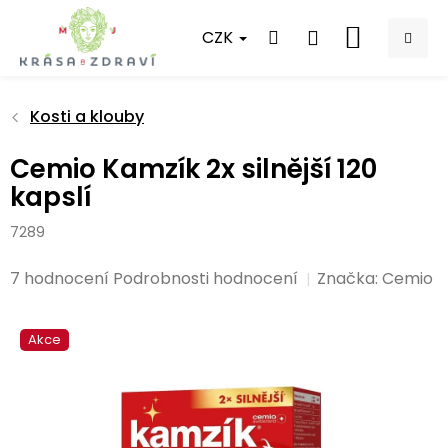
Přejít
na
CZK
NÁKUPNÍ
obsah
KOŠÍK
Kosti a klouby
Cemio Kamzík 2x silnější 120
kapslí
7289
Průměrné
7 hodnocení
Podrobnosti hodnocení
Značka:
Cemio
hodnocení
produktu
Akce
je
5,0
z
5
hvězdiček.