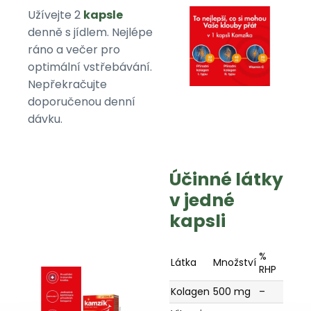
Užívejte 2
kapsle
denně s jídlem. Nejlépe
ráno a večer pro
optimální vstřebávání.
Nepřekračujte
doporučenou denní
dávku.
Účinné látky
v jedné
kapsli
%
Látka
Množství
RHP
Kolagen
500 mg
–