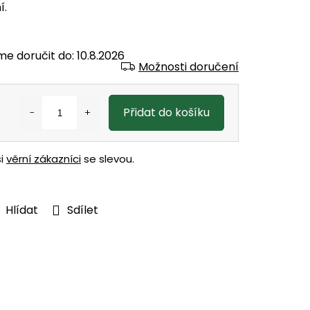
í.
e doručit do:
10.8.2026
Možnosti doručení
Přidat do košíku
ši
věrní zákazníci
se slevou.
Hlídat
Sdílet