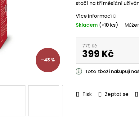
stačí na tříměsíční užíván
z
5
Více informací
hvězdiček.
Skladem
(>10 ks)
Můžem
779 Kč
399 Kč
–48 %
Měrná
cena:
Toto zboží nakupují na
Tisk
Zeptat se