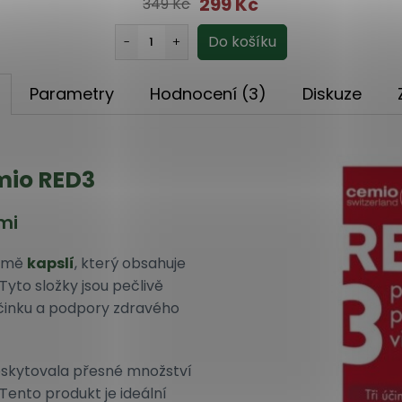
299 Kč
349 Kč
Parametry
Hodnocení (3)
Diskuze
mio RED3
mi
ormě
kapslí
, který obsahuje
Tyto složky jsou pečlivě
činku a podpory zdravého
oskytovala přesné množství
 Tento produkt je ideální