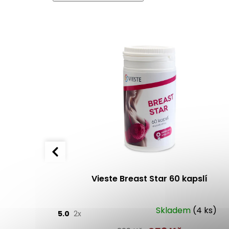
Prášek 90
Vieste Breast Star 60 kapslí
Skladem
(4 ks)
5.0
2x