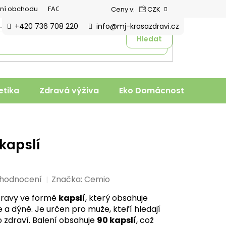
ní obchodu
FAQ
Ceny v:
CZK
+420 736 708 220
info@mj-krasazdravi.cz
Hledat
tika
Zdravá výživa
Eko Domácnost
Veter
kapslí
 hodnocení
Značka:
Cemio
travy ve formě
kapslí
, který obsahuje
e a dýně. Je určen pro muže, kteří hledají
 zdraví. Balení obsahuje
90 kapslí
, což