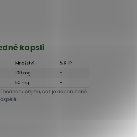
jedné kapsli
Množství
% RHP
100 mg
–
50 mg
–
í hodnotu příjmu, což je doporučené
dospělé.