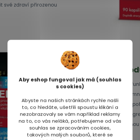
it své zdraví přirozenou
Vlastnosti pro
Aby eshop
fungoval jak má (souhlas
Přispívá k normální fun
s cookies)
Obsahuje vyvážené množ
Abyste na našich stránkách rychle našli
Podporuje celkovou p
to, co hledáte, ušetřili spoustu klikání a
Obsahuje přírodní ingr
nezobrazovaly se vám například reklamy
na to, co vás neláká, potřebujeme od vás
Snadné užívání formou 
souhlas se zpracováním cookies,
takových malých souborů, které se