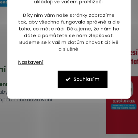
ukládají ve vašem prohlížeči.
Díky nim vám naše stránky zobrazíme
tak, aby všechno fungovalo správně a dle
toho, co máte rádi.
Děkujeme, že nám ho
dáte a pomůžete se nám zlepšovat.
Budeme se k vašim datům chovat citlivě
a slušně.
Nastavení
ní
Souhlasím
denně
, nejlépe s jídlem.
abyste dosáhli nejlepších
oporučené dávkování.