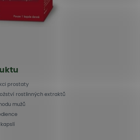
duktu
kci prostaty
ství rostlinných extraktů
ohodu mužů
edience
kapslí