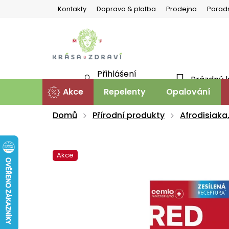
Přejít
Kontakty
Doprava & platba
Prodejna
Porad
na
obsah
Přihlášení
Prázdný 
NÁKU
Nová registrace
Akce
Repelenty
Opalování
KOŠÍ
Domů
Přírodní produkty
Afrodisiaka,
Akce