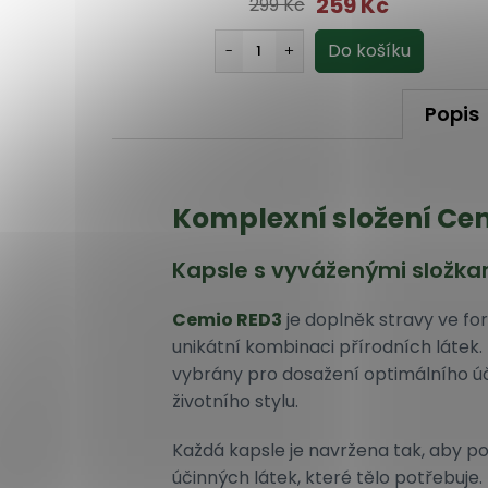
259 Kč
299 Kč
Popis
Komplexní složení Ce
Kapsle s vyváženými složka
Cemio RED3
je doplněk stravy ve f
unikátní kombinaci přírodních látek. 
vybrány pro dosažení optimálního ú
životního stylu.
Každá kapsle je navržena tak, aby p
účinných látek, které tělo potřebuje.