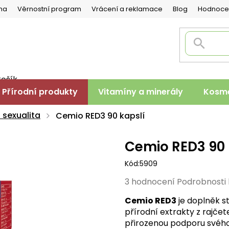
na
Věrnostní program
Vrácení a reklamace
Blog
Hodnoce
košík
PNÍ
Přírodní produkty
Vitamíny a minerály
Kosme
K
 sexualita
Cemio RED3 90 kapslí
Cemio RED3 90 
Kód:
5909
Průměrné
3 hodnocení
Podrobnosti
hodnocení
Cemio RED3
je doplněk s
produktu
přírodní extrakty z rajčet
je
přirozenou podporu svého
5,0