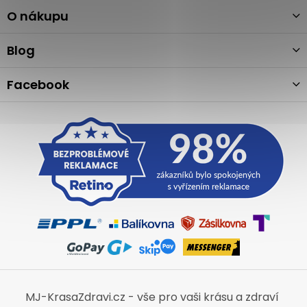
p
a
O nákupu
t
í
Blog
Facebook
MJ-KrasaZdravi.cz - vše pro vaši krásu a zdraví