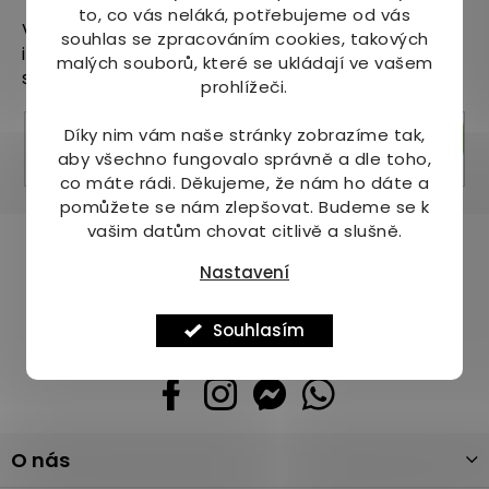
to, co vás neláká, potřebujeme od vás
Vložte svůj e-mail a my vám budeme zasílat
souhlas se zpracováním cookies, takových
informace o nových produktech na našem e-
malých souborů, které se ukládají ve vašem
shopu.
prohlížeči.
Díky nim vám naše stránky zobrazíme tak,
Přihlásit se
aby všechno fungovalo správně a dle toho,
co máte rádi.
Děkujeme, že nám ho dáte a
pomůžete se nám zlepšovat. Budeme se k
vašim datům chovat citlivě a slušně.
Pomůžeme vám s výběrem
Nastavení
Potřebujete s něčím poradit? Jsme tu pro vás!
+420 736 708 220
Souhlasím
info
@
mj-krasazdravi.cz
Z
O nás
á