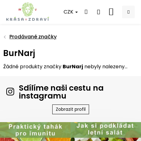
Přejít
na
CZK
NÁKUPNÍ
obsah
KOŠÍK
Prodávané značky
BurNarj
Žádné produkty značky
BurNarj
nebyly nalezeny...
Sdílíme naši cestu na
instagramu
Zobrazit profil