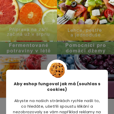
Aby eshop
fungoval jak má (souhlas s
cookies)
Abyste na našich stránkách rychle našli to,
co hledáte, ušetřili spoustu klikání a
Odebírat newsletter
nezobrazovaly se vám například reklamy na