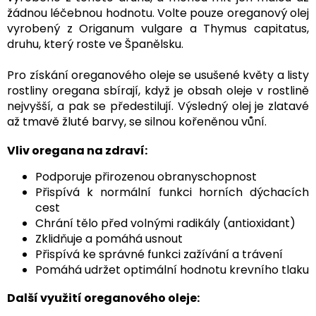
žádnou léčebnou hodnotu. Volte pouze oreganový olej
vyrobený z Origanum vulgare a Thymus capitatus,
druhu, který roste ve Španělsku.
Pro získání oreganového oleje se usušené květy a listy
rostliny oregana sbírají, když je obsah oleje v rostlině
nejvyšší, a pak se předestilují. Výsledný olej je zlatavé
až tmavě žluté barvy, se silnou kořeněnou vůní.
Vliv oregana na zdraví:
Podporuje přirozenou obranyschopnost
Přispívá k normální funkci horních dýchacích
cest
Chrání tělo před volnými radikály (antioxidant)
Zklidňuje a pomáhá usnout
Přispívá ke správné funkci zažívání a trávení
Pomáhá udržet optimální hodnotu krevního tlaku
Další využití oreganového oleje: