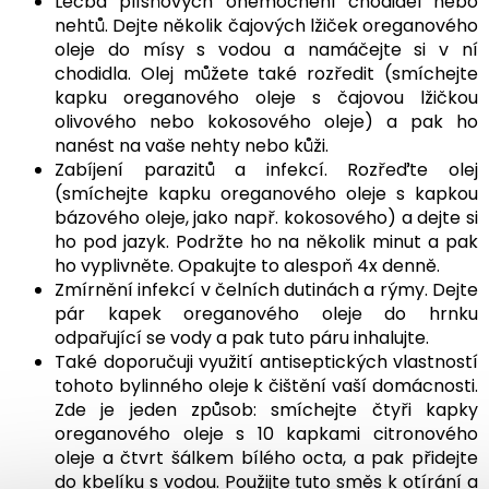
Léčba plísňových onemocnění chodidel nebo
nehtů. Dejte několik čajových lžiček oreganového
oleje do mísy s vodou a namáčejte si v ní
chodidla. Olej můžete také rozředit (smíchejte
kapku oreganového oleje s čajovou lžičkou
olivového nebo kokosového oleje) a pak ho
nanést na vaše nehty nebo kůži.
Zabíjení parazitů a infekcí. Rozřeďte olej
(smíchejte kapku oreganového oleje s kapkou
bázového oleje, jako např. kokosového) a dejte si
ho pod jazyk. Podržte ho na několik minut a pak
ho vyplivněte. Opakujte to alespoň 4x denně.
Zmírnění infekcí v čelních dutinách a rýmy. Dejte
pár kapek oreganového oleje do hrnku
odpařující se vody a pak tuto páru inhalujte.
Také doporučuji využití antiseptických vlastností
tohoto bylinného oleje k čištění vaší domácnosti.
Zde je jeden způsob: smíchejte čtyři kapky
oreganového oleje s 10 kapkami citronového
oleje a čtvrt šálkem bílého octa, a pak přidejte
do kbelíku s vodou. Použijte tuto směs k otírání a