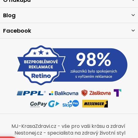
a
t
í
Blog
Facebook
MJ-KrasaZdravi.cz - vše pro vaši krásu a zdraví
Nestonej.cz - specialista na zdravý životní styl