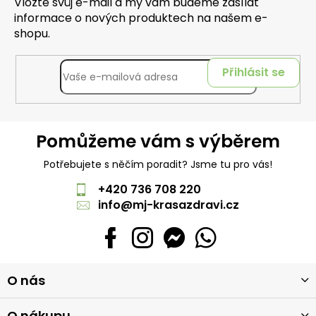
Vložte svůj e-mail a my vám budeme zasílat
informace o nových produktech na našem e-
shopu.
Přihlásit se
Pomůžeme vám s výběrem
Potřebujete s něčím poradit? Jsme tu pro vás!
+420 736 708 220
info
@
mj-krasazdravi.cz
Z
O nás
á
p
O nákupu