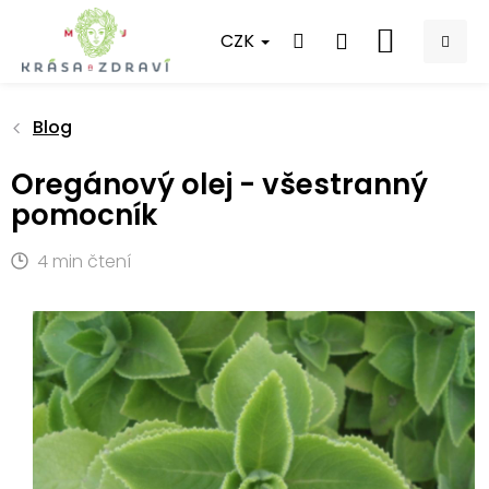
Přejít
na
CZK
NÁKUPNÍ
obsah
KOŠÍK
Blog
Oregánový olej - všestranný
pomocník
4 min čtení