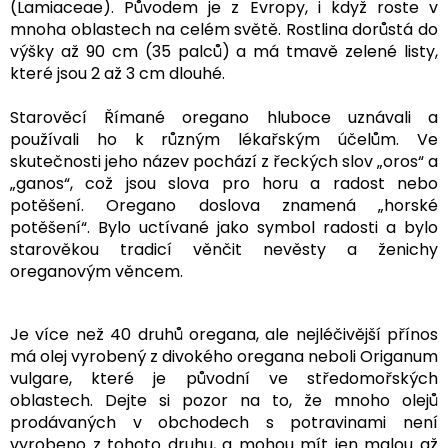
(Lamiaceae). Původem je z Evropy, i když roste v
mnoha oblastech na celém světě. Rostlina dorůstá do
výšky až 90 cm (35 palců) a má tmavě zelené listy,
které jsou 2 až 3 cm dlouhé.
Starověcí Římané oregano hluboce uznávali a
používali ho k různým lékařským účelům. Ve
skutečnosti jeho název pochází z řeckých slov „oros“ a
„ganos“, což jsou slova pro horu a radost nebo
potěšení. Oregano doslova znamená „horské
potěšení“. Bylo uctívané jako symbol radosti a bylo
starověkou tradicí věnčit nevěsty a ženichy
oreganovým věncem.
Je více než 40 druhů oregana, ale nejléčivější přínos
má olej vyrobený z divokého oregana neboli Origanum
vulgare, které je původní ve středomořských
oblastech. Dejte si pozor na to, že mnoho olejů
prodávaných v obchodech s potravinami není
vyrobeno z tohoto druhu, a mohou mít jen malou až