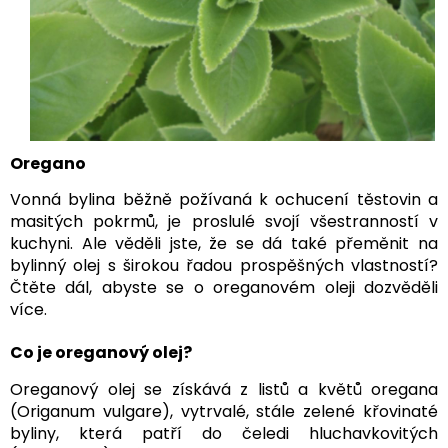
Oregano
Vonná bylina běžně požívaná k ochucení těstovin a
masitých pokrmů, je proslulé svojí všestranností v
kuchyni. Ale věděli jste, že se dá také přeměnit na
bylinný olej s širokou řadou prospěšných vlastností?
Čtěte dál, abyste se o oreganovém oleji dozvěděli
více.
Co je oreganový olej?
Oreganový olej se získává z listů a květů oregana
(Origanum vulgare), vytrvalé, stále zelené křovinaté
byliny, která patří do čeledi hluchavkovitých