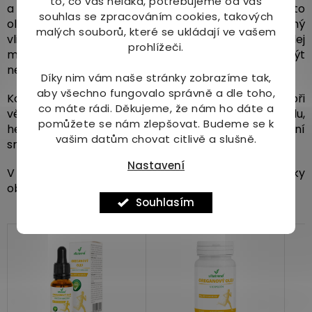
to, co vás neláká, potřebujeme od vás
a kojící ženy by ho rovněž neměly užívat, jelikož tento
souhlas se zpracováním cookies, takových
olej podporuje krevní oběh v děloze, což má neblahý
malých souborů, které se ukládají ve vašem
vliv na výstelku, která obklopuje plod. Oreganový olej
prohlížeči.
má potenciál vyvolat menstruaci a může být
nebezpečný pro nenarozené dítě.
Díky nim vám naše stránky zobrazíme tak,
aby všechno fungovalo správně a dle toho,
Kontraindikací užívání je při léčbě antikoagulanty, při
co máte rádi.
Děkujeme, že nám ho dáte a
větších chirurgických zákrocích, peptickém vředu,
pomůžete se nám zlepšovat. Budeme se k
hemofilii a při nemocech spojených s poruchou krevní
vašim datům chovat citlivě a slušně.
srážlivosti.
Nastavení
V naší nabídce naleznete také další přípravky
obsahující
oregánový olej
.
Souhlasím