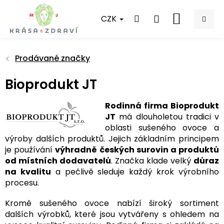
Přejít
na
CZK
NÁKUPNÍ
obsah
KOŠÍK
Prodávané značky
Bioprodukt JT
Rodinná firma Bioprodukt
JT
má dlouholetou tradici v
oblasti sušeného ovoce a
výroby dalších produktů. Jejich základním principem
je používání
výhradně českých surovin a produktů
od místních dodavatelů
. Značka klade velký
důraz
na kvalitu
a pečlivě sleduje každý krok výrobního
procesu.
Kromě sušeného ovoce nabízí široký sortiment
dalších výrobků, které jsou vytvářeny s ohledem na