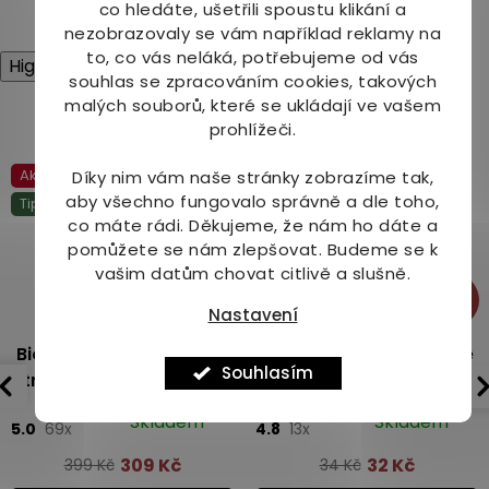
7
položek celkem
co hledáte, ušetřili spoustu klikání a
O
nezobrazovaly se vám například reklamy na
v
l
to, co vás neláká, potřebujeme od vás
High-contrast mode
á
souhlas se zpracováním cookies, takových
d
malých souborů, které se ukládají ve vašem
Mohlo by Vás zajímat
a
prohlížeči.
c
í
Akce
Díky nim vám naše stránky zobrazíme tak,
p
aby všechno fungovalo správně a dle toho,
r
Tip
v
co máte rádi.
Děkujeme, že nám ho dáte a
k
pomůžete se nám zlepšovat. Budeme se k
y
vašim datům chovat citlivě a slušně.
v
-23%
-6%
ý
Nastavení
p
i
Bioprodukt JT Jablečné
Bioprodukt JT Jablečné
s
Souhlasím
trubičky 43 ks (540 g)
trubičky 2 ks (24 g)
u
Skladem
Skladem
5.0
69x
4.8
13x
309 Kč
32 Kč
399 Kč
34 Kč