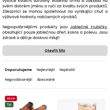
vysoce kvalitní suroviny. Rodinná firma si zakládá na
svém dobrém jménu a ručí za kvalitu svých produktů.
Zákazníci se mohou spolehnout na vynikající chuť a
výživové hodnoty nabízených výrobků.
Nejpopulárnějšími produkty jsou
Jablečné trubičky
,
obsahující pouze jablečnou dřeň, kokos a polevu. Jsou
zdravé a děti je doslova milují!
Otevřít filtr
Ř
a
Doporučujeme
Nejlevnější
Nejdražší
z
e
Nejprodávanější
Abecedně
n
í
p
V
Akce
r
ý
Tip
o
p