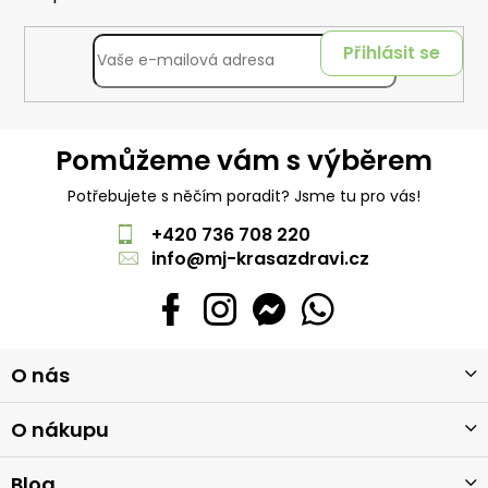
Přihlásit se
Pomůžeme vám s výběrem
Potřebujete s něčím poradit? Jsme tu pro vás!
+420 736 708 220
info
@
mj-krasazdravi.cz
Z
O nás
á
p
a
O nákupu
t
í
Blog