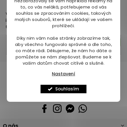
nezobrazovaly se vám například reklamy na
Odebírat newsletter
to, co vás neláká, potřebujeme od vás
souhlas se zpracováním cookies, takových
Vložte svůj e-mail a my vám budeme zasílat
malých souborů, které se ukládají ve vašem
informace o nových produktech na našem e-
prohlížeči.
shopu.
Díky nim vám naše stránky zobrazíme tak,
Přihlásit se
aby všechno fungovalo správně a dle toho,
co máte rádi.
Děkujeme, že nám ho dáte a
pomůžete se nám zlepšovat. Budeme se k
vašim datům chovat citlivě a slušně.
Pomůžeme vám s výběrem
Nastavení
Potřebujete s něčím poradit? Jsme tu pro vás!
Souhlasím
+420 736 708 220
info
@
mj-krasazdravi.cz
Z
O nás