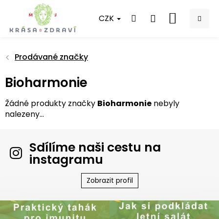
Přejít
na
CZK
NÁKUPNÍ
obsah
KOŠÍK
Prodávané značky
Bioharmonie
Žádné produkty značky
Bioharmonie
nebyly
nalezeny...
Sdílíme naši cestu na
instagramu
Zobrazit profil