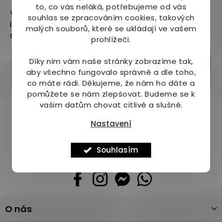
to, co vás neláká, potřebujeme od vás
Vložte svůj e-mail a my vám budeme zasílat
souhlas se zpracováním cookies, takových
informace o nových produktech na našem e-
malých souborů, které se ukládají ve vašem
shopu.
prohlížeči.
Díky nim vám naše stránky zobrazíme tak,
Přihlásit se
aby všechno fungovalo správně a dle toho,
co máte rádi.
Děkujeme, že nám ho dáte a
pomůžete se nám zlepšovat. Budeme se k
vašim datům chovat citlivě a slušně.
Pomůžeme vám s výběrem
Nastavení
Potřebujete s něčím poradit? Jsme tu pro vás!
+420 736 708 220
Souhlasím
info
@
mj-krasazdravi.cz
Z
O nás
á