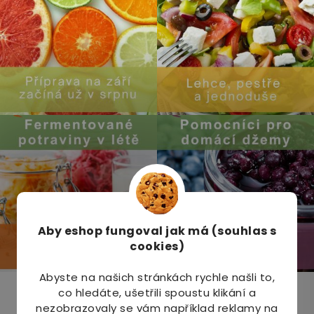
Aby eshop
fungoval jak má (souhlas s
cookies)
Abyste na našich stránkách rychle našli to,
co hledáte, ušetřili spoustu klikání a
Odebírat newsletter
nezobrazovaly se vám například reklamy na