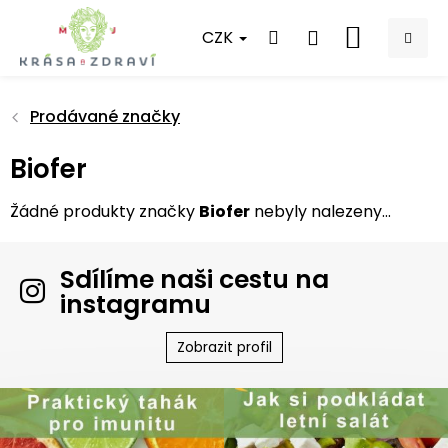
Přejít
na
CZK
NÁKUPNÍ
obsah
KOŠÍK
Prodávané značky
Biofer
Žádné produkty značky
Biofer
nebyly nalezeny...
Sdílíme naši cestu na
instagramu
Zobrazit profil