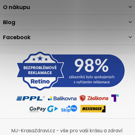
p
a
O nákupu
t
í
Blog
Facebook
MJ-KrasaZdravi.cz - vše pro vaši krásu a zdraví