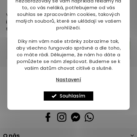
nezobrazovaly se vám například reklamy na
Odebírat newsletter
to, co vás neláká, potřebujeme od vás
souhlas se zpracováním cookies, takových
Vložte svůj e-mail a my vám budeme zasílat
malých souborů, které se ukládají ve vašem
informace o nových produktech na našem e-
prohlížeči.
shopu.
Díky nim vám naše stránky zobrazíme tak,
Přihlásit se
aby všechno fungovalo správně a dle toho,
co máte rádi.
Děkujeme, že nám ho dáte a
pomůžete se nám zlepšovat. Budeme se k
vašim datům chovat citlivě a slušně.
Pomůžeme vám s výběrem
Nastavení
Potřebujete s něčím poradit? Jsme tu pro vás!
Souhlasím
+420 736 708 220
info
@
mj-krasazdravi.cz
Z
O nás