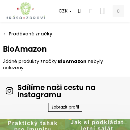
Přejít
na
CZK
NÁKUPNÍ
obsah
KOŠÍK
Prodávané značky
BioAmazon
Žádné produkty značky
BioAmazon
nebyly
nalezeny...
Sdílíme naši cestu na
instagramu
Zobrazit profil