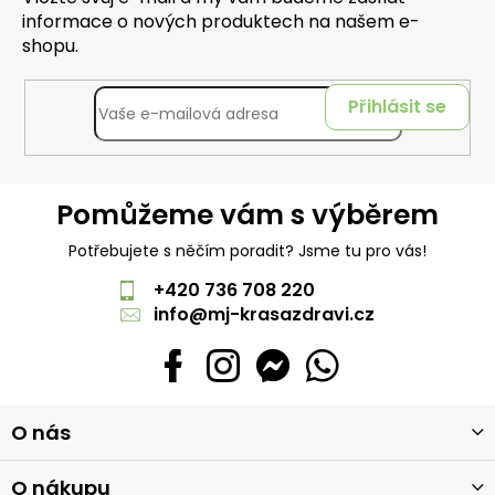
informace o nových produktech na našem e-
shopu.
Přihlásit se
Pomůžeme vám s výběrem
Potřebujete s něčím poradit? Jsme tu pro vás!
+420 736 708 220
info
@
mj-krasazdravi.cz
Z
O nás
á
p
a
O nákupu