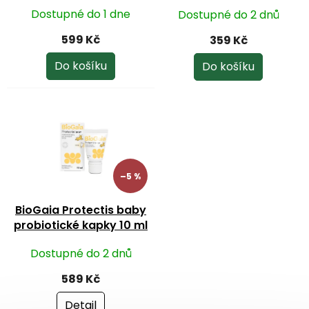
ml
k
Dostupné do 1 dne
Dostupné do 2 dnů
t
ů
599 Kč
359 Kč
Do košíku
Do košíku
–5 %
BioGaia Protectis baby
probiotické kapky 10 ml
Dostupné do 2 dnů
589 Kč
Detail