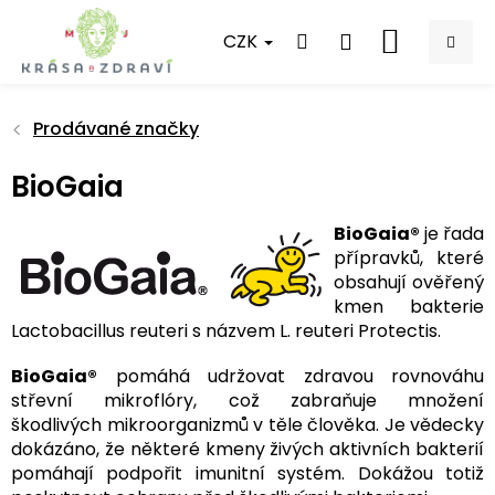
Přejít
na
CZK
NÁKUPNÍ
obsah
KOŠÍK
Prodávané značky
BioGaia
BioGaia®
je řada
přípravků, které
obsahují ověřený
kmen bakterie
Lactobacillus reuteri s názvem L. reuteri Protectis.
BioGaia®
pomáhá udržovat zdravou rovnováhu
střevní mikroflóry, což zabraňuje množení
škodlivých mikroorganizmů v těle člověka. Je vědecky
dokázáno, že některé kmeny živých aktivních bakterií
pomáhají podpořit imunitní systém. Dokážou totiž