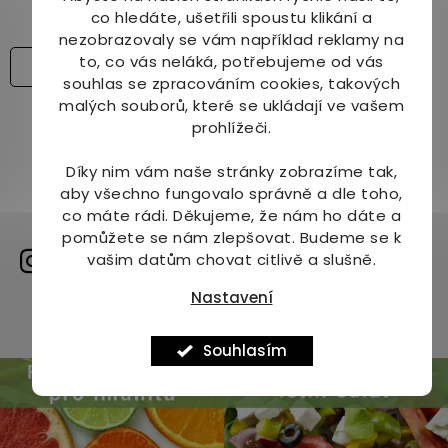
co hledáte, ušetřili spoustu klikání a
589 Kč
599 Kč
620 Kč
640 Kč
nezobrazovaly se vám například reklamy na
to, co vás neláká, potřebujeme od vás
Detail
souhlas se zpracováním cookies, takových
malých souborů, které se ukládají ve vašem
prohlížeči.
Díky nim vám naše stránky zobrazíme tak,
aby všechno fungovalo správně a dle toho,
co máte rádi.
Děkujeme, že nám ho dáte a
pomůžete se nám zlepšovat. Budeme se k
Sdílíme naši cestu na
vašim datům chovat citlivě a slušně.
instagramu
Nastavení
Zobrazit profil
Souhlasím