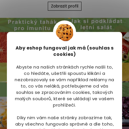
í
Zobrazit profil
p
r
v
k
y
v
ý
Aby eshop
fungoval jak má (souhlas s
p
i
cookies)
s
u
Abyste na našich stránkách rychle našli to,
co hledáte, ušetřili spoustu klikání a
nezobrazovaly se vám například reklamy na
to, co vás neláká, potřebujeme od vás
souhlas se zpracováním cookies, takových
malých souborů, které se ukládají ve vašem
prohlížeči.
Díky nim vám naše stránky zobrazíme tak,
aby všechno fungovalo správně a dle toho,