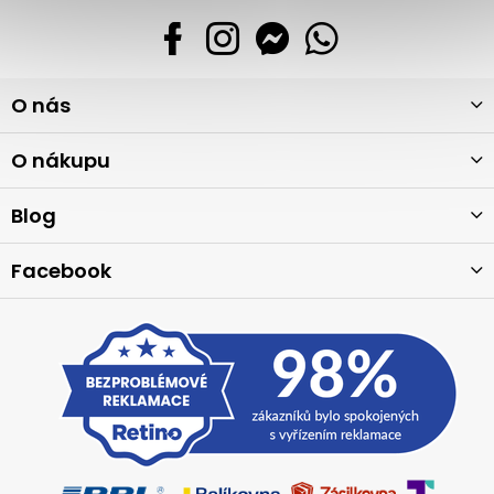
Z
O nás
á
p
a
O nákupu
t
í
Blog
Facebook