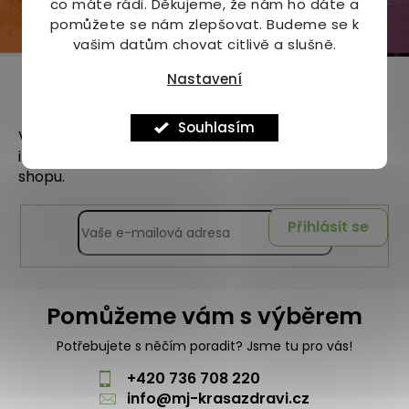
co máte rádi.
Děkujeme, že nám ho dáte a
pomůžete se nám zlepšovat. Budeme se k
vašim datům chovat citlivě a slušně.
Nastavení
Odebírat newsletter
Souhlasím
Vložte svůj e-mail a my vám budeme zasílat
informace o nových produktech na našem e-
shopu.
Přihlásit se
Pomůžeme vám s výběrem
Potřebujete s něčím poradit? Jsme tu pro vás!
+420 736 708 220
info
@
mj-krasazdravi.cz