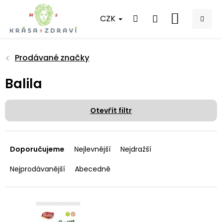
Přejít
na
CZK
NÁKUPNÍ
obsah
KOŠÍK
Prodávané značky
Balila
Otevřít filtr
Ř
a
Doporučujeme
Nejlevnější
Nejdražší
z
e
Nejprodávanější
Abecedně
n
í
p
V
r
ý