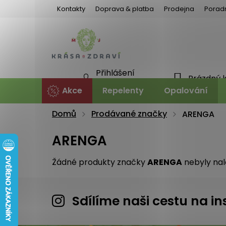
Přejít
Kontakty
Doprava & platba
Prodejna
Porad
na
obsah
Přihlášení
Prázdný 
NÁKU
Nová registrace
Akce
Repelenty
Opalování
KOŠÍ
Domů
Prodávané značky
ARENGA
ARENGA
Žádné produkty značky
ARENGA
nebyly nale
Sdílíme naši cestu na 