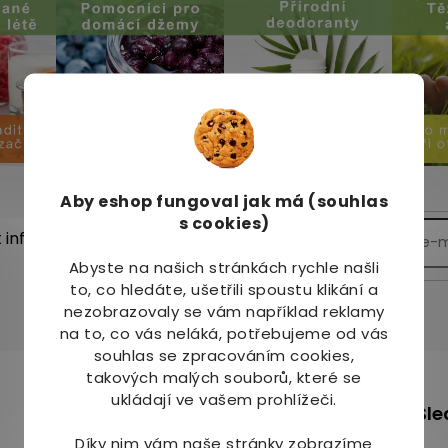
Aby eshop
fungoval jak má (souhlas
s cookies)
t informace o nových
Abyste na našich stránkách rychle našli
to, co hledáte, ušetřili spoustu klikání a
nezobrazovaly se vám například reklamy
na to, co vás neláká, potřebujeme od vás
souhlas se zpracováním cookies,
takových malých souborů, které se
m
ukládají ve vašem prohlížeči.
+420 736 708 220
Sle
info
@
mj-krasazdravi.cz
Díky nim vám naše stránky zobrazíme