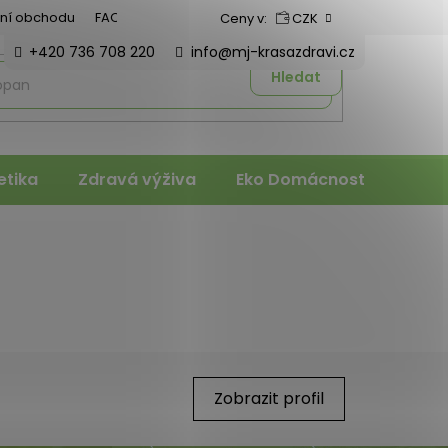
ní obchodu
FAQ
Ceny v:
CZK
+420 736 708 220
info@mj-krasazdravi.cz
Hledat
tika
Zdravá výživa
Eko Domácnost
Veter
Zobrazit profil