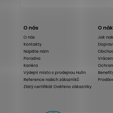
Z
á
O nás
O ná
p
a
O nás
Jak na
t
Kontakty
Doprav
í
Napište nám
Obchod
Poradna
Vrácen
Kariéra
Ochran
Výdejní místo s prodejnou Hulín
Benefit
Reference našich zákazníků
Prodáv
Zlatý certifikát Ověřeno zákazníky