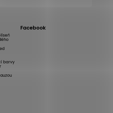
Facebook
líseň
dého
řed
cí barvy
r
pauzou