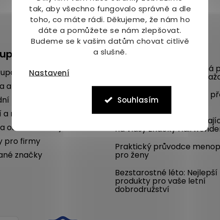
tak, aby všechno fungovalo správně a dle
toho, co máte rádi.
Děkujeme, že nám ho
dáte a pomůžete se nám zlepšovat.
Budeme se k vašim datům chovat citlivě
a slušně.
kupu
Blog
Mykóza aneb nepříjemná p
kupovat
Nastavení
na nohou umí potrápit kaž
a a platba
Poradíme, jak se chránit p
ní podmínky
Souhlasím
komáry i vám
í a reklamace
SLEVA 22 % na dlouhotrvají
a osobních údajů
na vlasy značky Hairwonde
y pro firmy
Praktický průvodce meno
ané značky
pro ženy
Bezstarostné léto: Nejlepší
produkty pro vaše letní
dobrodružství