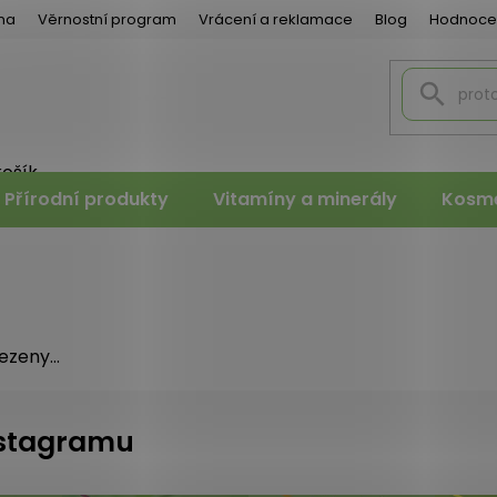
na
Věrnostní program
Vrácení a reklamace
Blog
Hodnoce
košík
PNÍ
Přírodní produkty
Vitamíny a minerály
Kosme
K
zeny...
instagramu