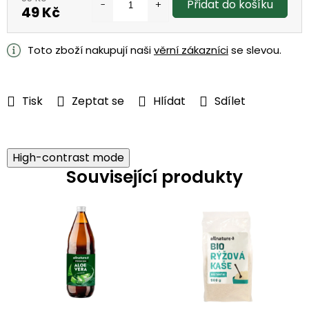
Přidat do košíku
49 Kč
Měrná
cena:
Toto zboží nakupují naši
věrní zákazníci
se slevou.
Tisk
Zeptat se
Hlídat
Sdílet
High-contrast mode
Související produkty