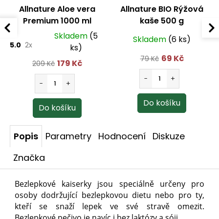
Allnature Aloe vera
Allnature BIO Rýžová
Premium 1000 ml
kaše 500 g
Skladem
(5
Skladem
(6 ks)
5.0
2x
ks)
69 Kč
79 Kč
179 Kč
209 Kč
Popis
Parametry
Hodnocení
Diskuze
Značka
Bezlepkové kaiserky jsou speciálně určeny pro 
osoby dodržující bezlepkovou dietu nebo pro ty, 
kteří se snaží lepek ve své stravě omezit. 
Bezlepkové pečivo je navíc i bez laktózy a sóji.