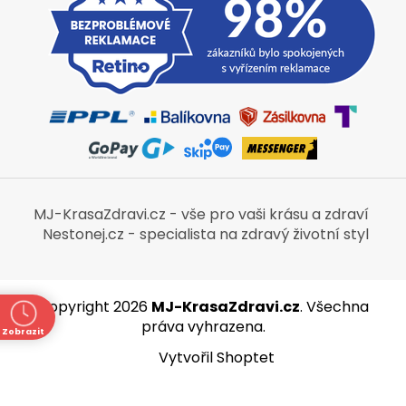
MJ-KrasaZdravi.cz - vše pro vaši krásu a zdraví
Nestonej.cz - specialista na zdravý životní styl
Copyright 2026
MJ-KrasaZdravi.cz
. Všechna
práva vyhrazena.
Zobrazit
ně
Vytvořil Shoptet