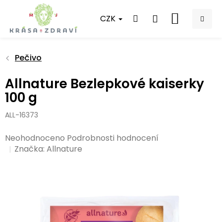
Přejít
na
CZK
NÁKUPNÍ
obsah
KOŠÍK
Pečivo
Allnature Bezlepkové kaiserky
100 g
ALL-16373
Průměrné
Neohodnoceno
Podrobnosti hodnocení
hodnocení
Značka:
Allnature
produktu
je
0,0
z
5
hvězdiček.