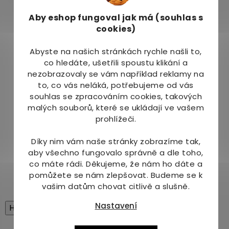
Výživové údaje na 100 g:
Aby eshop
fungoval jak má (souhlas s
cookies)
Energetická hodnota
1066 kJ/254 kcal
Tuky
6,2 g
Abyste na našich stránkách rychle našli to,
- z toho nasycené mastné
0,5 g
co hledáte, ušetřili spoustu klikání a
nezobrazovaly se vám například reklamy na
Sacharidy
42,6 g
to, co vás neláká, potřebujeme od vás
- z toho cukry
2,9 g
souhlas se zpracováním cookies, takových
malých souborů, které se ukládají ve vašem
Bílkoviny
3,5 g
prohlížeči.
Sůl
1,0 g
Díky nim vám naše stránky zobrazíme tak,
aby všechno fungovalo správně a dle toho,
Vláknina
7,0 g
co máte rádi.
Děkujeme, že nám ho dáte a
pomůžete se nám zlepšovat. Budeme se k
vašim datům chovat citlivě a slušně.
Nastavení
High-contrast mode