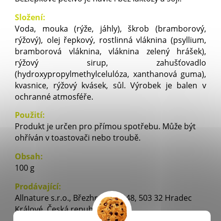
Složení:
Voda, mouka (rýže, jáhly), škrob (bramborový, 
rýžový), olej řepkový, rostlinná vláknina (psyllium, 
bramborová vláknina, vláknina zelený hrášek), 
rýžový sirup, zahušťovadlo 
(hydroxypropylmethylcelulóza, xanthanová guma), 
kvasnice, rýžový kvásek, sůl. Výrobek je balen v 
ochranné atmosféře.
Použití:
Produkt je určen pro přímou spotřebu. Může být 
ohříván v toastovači nebo troubě.
Obsah:
100 g
Prodávající:
Allnature s.r.o., Březhradská 148, 503 32 Hradec 
Králové, Česká republika.