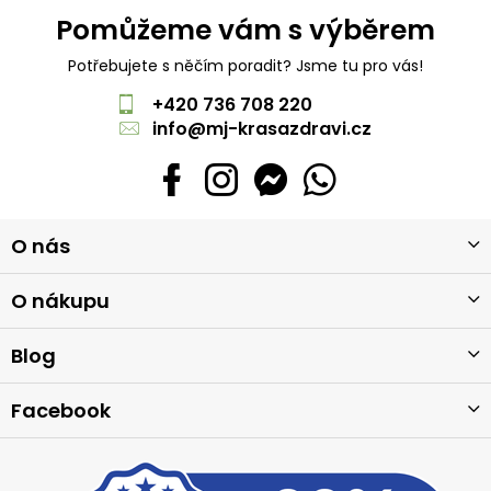
Pomůžeme vám s výběrem
Potřebujete s něčím poradit? Jsme tu pro vás!
+420 736 708 220
info
@
mj-krasazdravi.cz
Z
O nás
á
p
a
O nákupu
t
í
Blog
Facebook