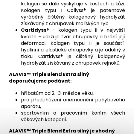
kolagen se dále vyskytuje v kostech a kůži.
Kolagen typu I Collyss® je patentově
vyráběný čištěný kolagenový hydrolyzát
získávaný z chrupavek mořských ryb.
Cartidyss®
- kolagen typu II v nejvyšší
kvalitě – udržuje tvar chrupavky a brání její
deformaci. Kolagen typu II je součástí
hyalinní a elastické chrupavky a je odolný v
tlaku. Cartidyss® je čištěný kolagenový
hydrolyzát získávaný z chrupavek rejnoků.
ALAVIS™ Triple Blend Extra silný
doporučujeme podávat:
hříbatům od 2.-3. měsíce věku,
pro předcházení onemocnění pohybového
aparátu,
sportovním a pracovním koním všech
věkových kategorií.
ALAVIS™ Triple Blend Extra silný je vhodný