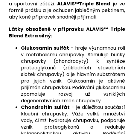
a sportovní zátěži.
ALAVIS™Triple Blend
je ve
formě prášku a je ochucen jablečným pektinem,
aby koně přípravek snadněji přijímali.
Látky obsažené v přípravku ALAVIS™ Triple
Blend Extra silný:
Glukosamin sulfát
- hraje významnou roli
v metabolismu chrupavky. Stimuluje buňky
chrupavky (chondrocyty) k syntéze
proteoglykanů (základních stavebních
složek chrupavky) a je hlavním substrátem
pro jejich vznik. Glukosamin je aktivně
přijímán chrupavkou. Podávání glukosaminu
zpomaluje rozvoj už vzniklých
degenerativních změn chrupavky.
Chondroitin sulfát
- je důležitou součástí
kloubní chrupavky. Váže velké množství
vody, čímž hydratuje chrupavku, podporuje
vznik proteoglykanů a redukuje
kolagenolytickou aktivitu. Podávání