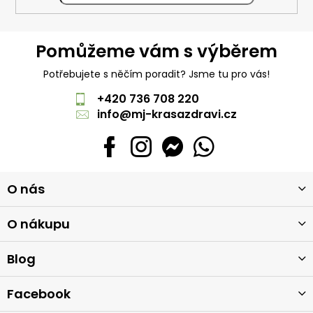
Pomůžeme vám s výběrem
Potřebujete s něčím poradit? Jsme tu pro vás!
+420 736 708 220
info
@
mj-krasazdravi.cz
Z
O nás
á
p
a
O nákupu
t
í
Blog
Facebook