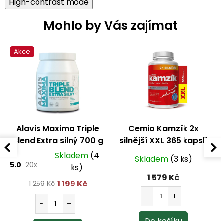
High-contrast mode
Mohlo by Vás zajímat
Akce
Alavis Maxima Triple
Cemio Kamzík 2x
Blend Extra silný 700 g
silnější XXL 365 kapslí
Skladem
(4
Skladem
(3 ks)
5.0
20x
ks)
1 579 Kč
1 199 Kč
1 259 Kč