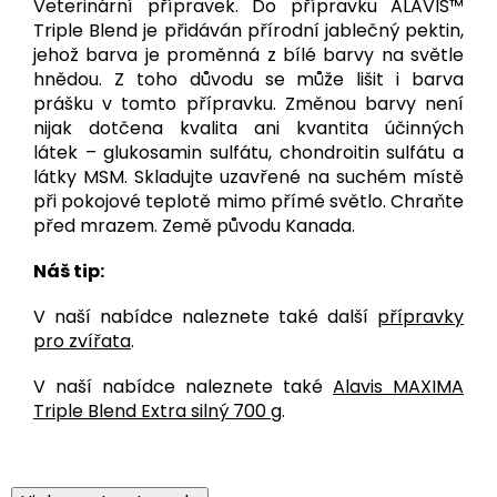
Veterinární přípravek. Do přípravku ALAVIS™
Triple Blend je přidáván přírodní jablečný pektin,
jehož barva je proměnná z bílé barvy na světle
hnědou. Z toho důvodu se může lišit i barva
prášku v tomto přípravku. Změnou barvy není
nijak dotčena kvalita ani kvantita účinných
látek – glukosamin sulfátu, chondroitin sulfátu a
látky MSM. Skladujte uzavřené na suchém místě
při pokojové teplotě mimo přímé světlo. Chraňte
před mrazem. Země původu Kanada.
Náš tip:
V naší nabídce naleznete také další
přípravky
pro zvířata
.
V naší nabídce naleznete také
Alavis MAXIMA
Triple Blend Extra silný 700 g
.