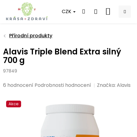
Přejít
na
CZK
NÁKUPNÍ
obsah
KOŠÍK
Přírodní produkty
Alavis Triple Blend Extra silný
700 g
97849
Průměrné
6 hodnocení
Podrobnosti hodnocení
Značka:
Alavis
hodnocení
produktu
Akce
je
5,0
z
5
hvězdiček.