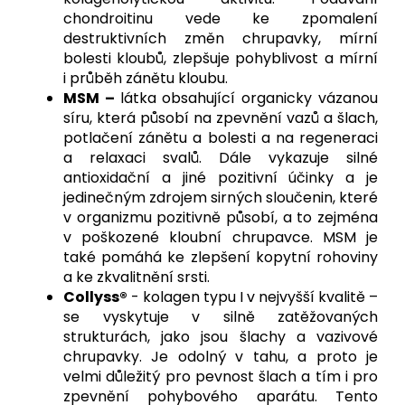
chondroitinu vede ke zpomalení
destruktivních změn chrupavky, mírní
bolesti kloubů, zlepšuje pohyblivost a mírní
i průběh zánětu kloubu.
MSM –
látka obsahující organicky vázanou
síru, která působí na zpevnění vazů a šlach,
potlačení zánětu a bolesti a na regeneraci
a relaxaci svalů. Dále vykazuje silné
antioxidační a jiné pozitivní účinky a je
jedinečným zdrojem sirných sloučenin, které
v organizmu pozitivně působí, a to zejména
v poškozené kloubní chrupavce. MSM je
také pomáhá ke zlepšení kopytní rohoviny
a ke zkvalitnění srsti.
Collyss®
- kolagen typu I v nejvyšší kvalitě –
se vyskytuje v silně zatěžovaných
strukturách, jako jsou šlachy a vazivové
chrupavky. Je odolný v tahu, a proto je
velmi důležitý pro pevnost šlach a tím i pro
zpevnění pohybového aparátu. Tento