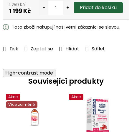
1 259 Kč
Přidat do košíku
1 199 Kč
Měrná
cena:
Toto zboží nakupují naši
věrní zákazníci
se slevou.
Tisk
Zeptat se
Hlídat
Sdílet
High-contrast mode
Související produkty
Akce
Akce
Více za méně