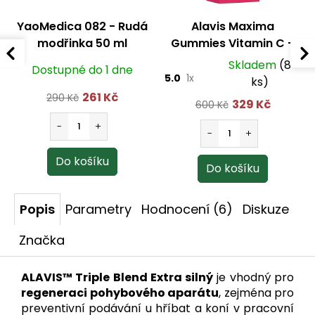
YaoMedica 082 - Rudá
Alavis Maxima
modřinka 50 ml
Gummies Vitamin C +
D3 60 žvýkacích tablet
Skladem
(8
Dostupné do 1 dne
+ 30 kapslí
5.0
1x
ks)
261 Kč
290 Kč
329 Kč
600 Kč
Popis
Parametry
Hodnocení (6)
Diskuze
Značka
ALAVIS™ Triple Blend Extra silný
je vhodný pro
regeneraci pohybového aparátu
, zejména pro
preventivní podávání u hříbat a koní v pracovní