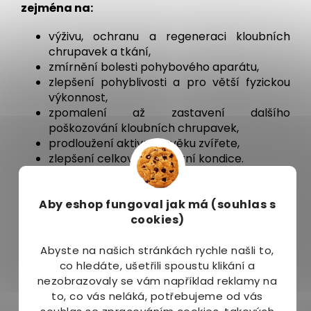
zejména na:
výživu, ochranu a regeneraci kloubních
chrupavek a tkání,
zmírnění bolesti pohybového aparátu,
zlepšení pohyblivosti a pro větší fyzickou
výkonnost,
zpomalení až zastavení dalšího
poškozování kloubních chrupavek,
prodloužení aktivního věku zvířete,
zlepšení celkové zdravotní kondice.
Složení v 1 g:
Aby eshop
fungoval jak má (souhlas s
435 mg MSM (metylsulfonylmethan)
cookies)
348 mg Glukosamin sulfát
130 mg Chondroitin sulfát
Abyste na našich stránkách rychle našli to,
5 mg Cartidyss® – hydrolyzovaný kolagen typu II
co hledáte, ušetřili spoustu klikání a
3.4 mg Collyss® – hydrolyzovaný kolagen typu I
nezobrazovaly se vám například reklamy na
to, co vás neláká, potřebujeme od vás
Přídatné látky: