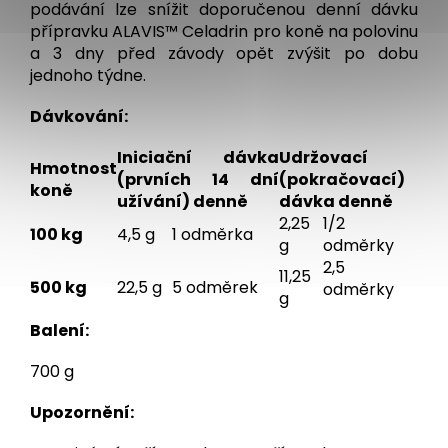
podávání lze snížit doporučenou denní dávku
přípravku ALAVIS™ Celadrin pro koně na polovinu
a 3 dny před závody opět zvýšit po dobu
jednoho týdne.
Dávkování:
Iniciační dávka
Udržovací
Hmotnost
(prvních 14 dní
(pokračovací)
koně
užívání) denně
dávka denně
2,25
1/2
100 kg
4,5 g
1 odměrka
g
odměrky
2,5
11,25
500 kg
22,5 g
5 odměrek
odměrky
g
Balení:
700 g
Upozornění: