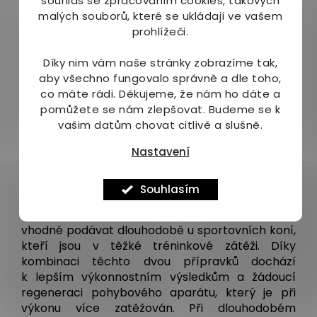
souhlas se zpracováním cookies, takových
malých souborů, které se ukládají ve vašem
76 mg jablečný pektin
prohlížeči.
Dávkování:
Díky nim vám naše stránky zobrazíme tak,
Prášek je možné podávat s kouskem potravy,
aby všechno fungovalo správně a dle toho,
zamíchat do jádra či melasy nebo podat přímo
co máte rádi.
Děkujeme, že nám ho dáte a
do tlamy. Přípravek podávejte optimálně tři
pomůžete se nám zlepšovat. Budeme se k
měsíce, potom udělejte 1–3 měsíce pauzu a
vašim datům chovat citlivě a slušně.
přípravek opět nasaďte.
Nastavení
Náš tip pro dlouhodobé podávání:
Souhlasím
ALAVIS™ Celadrin pro koně 60 g
+ ALAVIS™
Triple Blend Extra silný
– tuto kombinaci je
vhodné podávat dlouhodobě u sportovních koní,
kteří jsou v těžké tréninkové zátěži. Díky
kombinaci těchto dvou přípravků dochází
k lepším výkonnostním výsledkům a žádoucí
regeneraci pohybového aparátu, který je při
výkonu více zatěžován. Při dlouhodobém