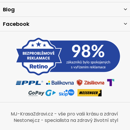
t
í
Blog
Facebook
MJ-KrasaZdravi.cz - vše pro vaši krásu a zdraví
Nestonej.cz - specialista na zdravý životní styl