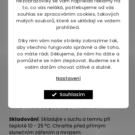
nezobrazovaly se vám například reklamy na
specificky blokují činnost nežádoucího enzymu.
to, co vás neláká, potřebujeme od vás
souhlas se zpracováním cookies, takových
Menthol je látka obsažená v mátě peprné a má
malých souborů, které se ukládají ve vašem
mírný lokálně znecitlivující účinek. Chladivý pocit
prohlížeči.
je způsoben jeho schopností chemicky spouštět
teplotní receptory, čímž způsobuje úlevu.
Díky nim vám naše stránky zobrazíme tak,
aby všechno fungovalo správně a dle toho,
Další informace
co máte rádi.
Děkujeme, že nám ho dáte a
pomůžete se nám zlepšovat. Budeme se k
Složení
: AQUA, CETYL TALOWATE, MENTHOL,
vašim datům chovat citlivě a slušně.
GLYCERYL MONOSTEARATE, PHENYLPROPANOL,
CAPRYLYL GLYCOL, DECYLENE GLYCOL,
Nastavení
CARBOMER, POLYSORBATE 60, SODIUM
HYDROXIDE
Souhlasím
Doporučené dávkování
: Emulgel aplikujte v
tenké vrstvě dle potřeby 3-4x denně.
Skladování
:
Skladujte v suchu a temnu při
teplotě 10 - 25 °C. Chraňte před přímým
slunečním zářením a mrazem.