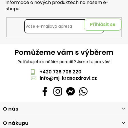
informace o nových produktech na našem e-
shopu.
Přihlásit se
Pomůžeme vám s výběrem
Potřebujete s něčím poradit? Jsme tu pro vás!
+420 736 708 220
info
@
mj-krasazdravi.cz
Z
O nás
á
p
a
O nákupu