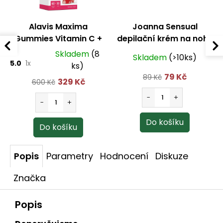
Alavis Maxima
Joanna Sensual
Gummies Vitamin C +
depilační krém na nohy
D3 60 žvýkacích tablet
100g
Skladem
(8
Skladem
(>10ks)
+ 30 kapslí
5.0
1x
ks)
79 Kč
89 Kč
329 Kč
600 Kč
Popis
Parametry
Hodnocení
Diskuze
Značka
Popis