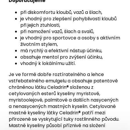
Doporučujeme
při diskomfortu kloubů, vazů a šlach,
je vhodný pro zlepšení pohyblivosti kloubů
při jejich ztuhlosti,
při namožení vazů, šlach a svalů,
je vhodný pro sportovce a osoby s aktivním
životním stylem,
má rychlý a efektivní nástup účinku,
obsahuje mentol pro zvýšení účinku,
vhodný k lokálnímu užití.
Je ve formě dobře roztíratelného a lehce
vstřebatelného emulgelu a obsahuje patentově
chráněnou látku Celadrin® složenou z
cetylovaných esterů kyseliny myristové,
myristoolejové, palmitové a dalších nasycených
a nenasycených mastných kyselin. Cetylované
mastné kyseliny látky Celadrin® patří mezi
přirozeně se vyskytující tuky rostlinného původu.
Mastné kyseliny působí příznivě na složení