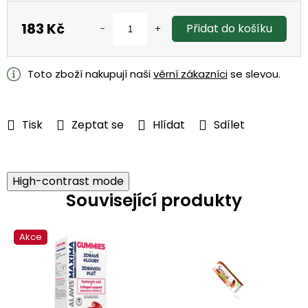
183 Kč
Přidat do košíku
Měrná
cena:
Toto zboží nakupují naši
věrní zákazníci
se slevou.
Tisk
Zeptat se
Hlídat
Sdílet
High-contrast mode
Související produkty
Akce