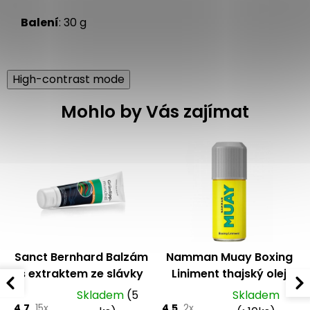
Balení
: 30 g
High-contrast mode
Mohlo by Vás zajímat
Sanct Bernhard Balzám
Namman Muay Boxing
s extraktem ze slávky
Liniment thajský olej
jedlé 150 ml
120 ml
Skladem
(5
Skladem
4.7
15x
4.5
2x