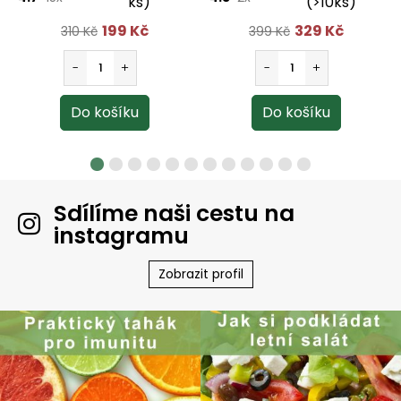
ks)
(>10ks)
199 Kč
329 Kč
310 Kč
399 Kč
Sdílíme naši cestu na
instagramu
Zobrazit profil