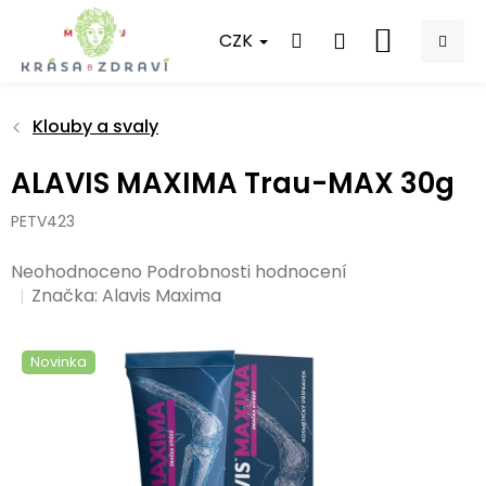
Přejít
na
CZK
NÁKUPNÍ
obsah
KOŠÍK
Klouby a svaly
ALAVIS MAXIMA Trau-MAX 30g
PETV423
Průměrné
Neohodnoceno
Podrobnosti hodnocení
hodnocení
Značka:
Alavis Maxima
produktu
je
Novinka
0,0
z
5
hvězdiček.