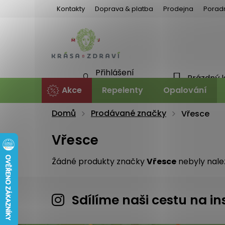
Přejít
Kontakty
Doprava & platba
Prodejna
Porad
na
obsah
Přihlášení
Prázdný 
NÁKU
Nová registrace
Akce
Repelenty
Opalování
KOŠÍ
Domů
Prodávané značky
Vřesce
Vřesce
Žádné produkty značky
Vřesce
nebyly nalez
Sdílíme naši cestu na 