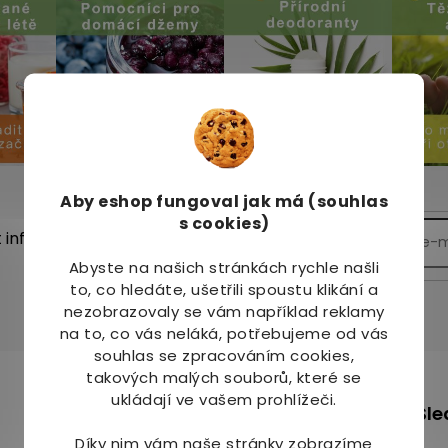
Aby eshop
fungoval jak má (souhlas
s cookies)
t informace o nových
Abyste na našich stránkách rychle našli
to, co hledáte, ušetřili spoustu klikání a
nezobrazovaly se vám například reklamy
na to, co vás neláká, potřebujeme od vás
souhlas se zpracováním cookies,
takových malých souborů, které se
m
ukládají ve vašem prohlížeči.
+420 736 708 220
Sle
info
@
mj-krasazdravi.cz
Díky nim vám naše stránky zobrazíme