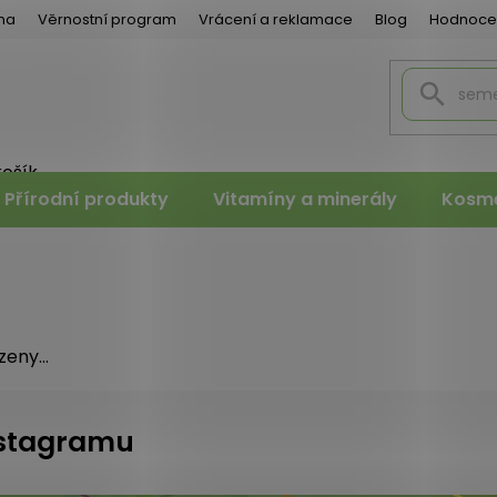
na
Věrnostní program
Vrácení a reklamace
Blog
Hodnoce
košík
PNÍ
Přírodní produkty
Vitamíny a minerály
Kosme
K
eny...
instagramu