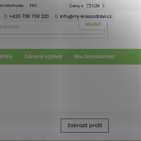
ní obchodu
FAQ
Ceny v:
CZK
+420 736 708 220
info@mj-krasazdravi.cz
Hledat
tika
Zdravá výživa
Eko Domácnost
Veter
Zobrazit profil