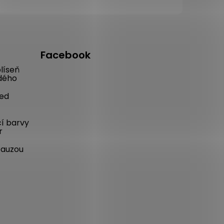
Facebook
líseň
dého
řed
cí barvy
r
pauzou