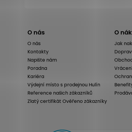
Z
á
O nás
O ná
p
a
O nás
Jak na
t
Kontakty
Doprav
í
Napište nám
Obchod
Poradna
Vrácen
Kariéra
Ochran
Výdejní místo s prodejnou Hulín
Benefit
Reference našich zákazníků
Prodáv
Zlatý certifikát Ověřeno zákazníky