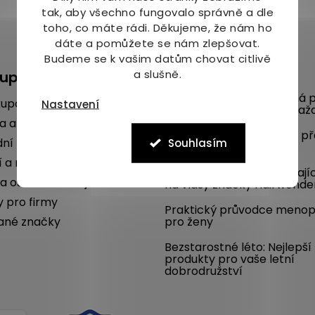
tak, aby všechno fungovalo správně a dle
toho, co máte rádi.
Děkujeme, že nám ho
dáte a pomůžete se nám zlepšovat.
Budeme se k vašim datům chovat citlivě
a slušně.
kupu
Blog
Mykóza aneb nepříjemná p
kupovat
Nastavení
na nohou umí potrápit kaž
a a platba
Poradíme, jak se chránit p
ní podmínky
Souhlasím
komáry i vám
í a reklamace
SLEVA 22 % na dlouhotrvají
a osobních údajů
na vlasy značky Hairwonde
y pro firmy
Praktický průvodce meno
ané značky
pro ženy
Bezstarostné léto: Nejlepší
produkty pro vaše letní
dobrodružství