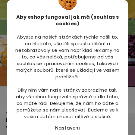
Aby eshop
fungoval jak má (souhlas s
cookies)
Abyste na našich stránkách rychle našli to,
co hledáte, ušetřili spoustu klikání a
nezobrazovaly se vám například reklamy na
to, co vás neláká, potřebujeme od vás
souhlas se zpracováním cookies, takových
malých souborů, které se ukládají ve vašem
prohlížeči.
Díky nim vám naše stránky zobrazíme tak,
aby všechno fungovalo správně a dle toho,
Odebírat newsletter
co máte rádi.
Děkujeme, že nám ho dáte a
pomůžete se nám zlepšovat. Budeme se k
Vložte svůj e-mail a my vám budeme zasílat
vašim datům chovat citlivě a slušně.
informace o nových produktech na našem e-
shopu.
Nastavení