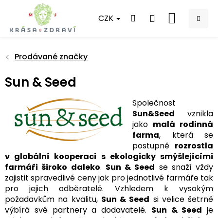
Přejít
na
CZK
NÁKUPNÍ
obsah
KOŠÍK
Prodávané značky
Sun & Seed
Společnost
Sun&Seed
vznikla
jako
malá rodinná
farma
, která se
postupně
rozrostla
v globální kooperaci s ekologicky smýšlejícími
farmáři široko daleko
.
Sun & Seed
se snaží vždy
zajistit spravedlivé ceny jak pro jednotlivé farmáře tak
pro jejich odběratelé. Vzhledem k vysokým
požadavkům na kvalitu,
Sun & Seed
si velice šetrně
výbírá své partnery a dodavatelé.
Sun & Seed
je