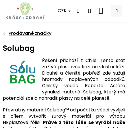
Přejít
na
CZK
NÁKUPNÍ
obsah
KOŠÍK
Prodávané značky
Solubag
Řešení přichází z Chile. Tento stát
zažívá plastovou krizi na vlastní kůži.
Dlouhé a členité pobřeží zde sužují
hromady naplavených odpadků.
Chilský vědec Roberto Astete
vynalezl materiál Solubag, který má
potenciál zcela nahradit plasty na celé planetě.
Převratný materiál Solubag™ od počátku vědci vyvíjeli
s cílem vytvořit surový materiál pro výrobu
NEplastové fólie.
Právě z této fólie se vyrábí naše