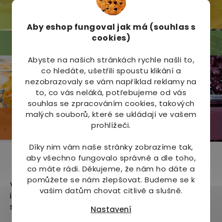
Aby eshop
fungoval jak má (souhlas s
cookies)
Abyste na našich stránkách rychle našli to,
co hledáte, ušetřili spoustu klikání a
nezobrazovaly se vám například reklamy na
to, co vás neláká, potřebujeme od vás
souhlas se zpracováním cookies, takových
malých souborů, které se ukládají ve vašem
prohlížeči.
Díky nim vám naše stránky zobrazíme tak,
aby všechno fungovalo správně a dle toho,
Odebírat newsletter
co máte rádi.
Děkujeme, že nám ho dáte a
pomůžete se nám zlepšovat. Budeme se k
Vložte svůj e-mail a my vám budeme zasílat
vašim datům chovat citlivě a slušně.
informace o nových produktech na našem e-
shopu.
Nastavení