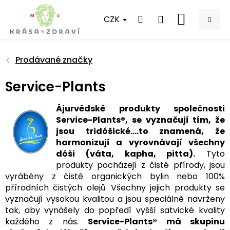
Přejít
na
CZK
NÁKUPNÍ
obsah
KOŠÍK
Prodávané značky
Service-Plants
Ájurvédské produkty společnosti
Service-Plants®, se vyznačují tím, že
jsou tridóšické....to znamená, že
harmonizují a vyrovnávají všechny
dóši (váta, kapha, pitta).
Tyto
produkty pocházejí z čisté přírody, jsou
vyráběny z čistě organických bylin nebo 100%
přírodních čistých olejů. Všechny jejich produkty se
vyznačují vysokou kvalitou a jsou speciálně navrženy
tak, aby vynášely do popředí vyšší satvické kvality
každého z nás.
Service-Plants® má skupinu