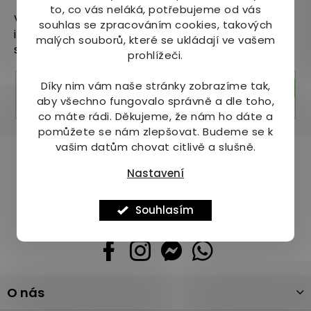
to, co vás neláká, potřebujeme od vás
Vložte svůj e-mail a my vám budeme zasílat
souhlas se zpracováním cookies, takových
informace o nových produktech na našem e-
malých souborů, které se ukládají ve vašem
shopu.
prohlížeči.
Díky nim vám naše stránky zobrazíme tak,
Přihlásit se
aby všechno fungovalo správně a dle toho,
co máte rádi.
Děkujeme, že nám ho dáte a
pomůžete se nám zlepšovat. Budeme se k
vašim datům chovat citlivě a slušně.
Pomůžeme vám s výběrem
Nastavení
Potřebujete s něčím poradit? Jsme tu pro vás!
+420 736 708 220
Souhlasím
info
@
mj-krasazdravi.cz
Z
O nás
á