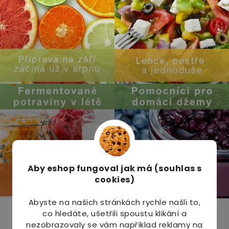
Aby eshop
fungoval jak má (souhlas s
cookies)
Abyste na našich stránkách rychle našli to,
co hledáte, ušetřili spoustu klikání a
Odebírat newsletter
nezobrazovaly se vám například reklamy na