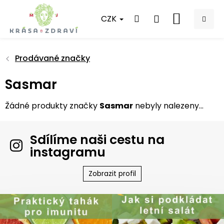
Přejít
na
CZK
NÁKUPNÍ
obsah
KOŠÍK
Prodávané značky
Sasmar
Žádné produkty značky
Sasmar
nebyly nalezeny...
Sdílíme naši cestu na
instagramu
Zobrazit profil