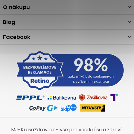
p
a
O nákupu
t
í
Blog
Facebook
MJ-KrasaZdravi.cz - vše pro vaši krásu a zdraví