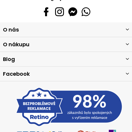
Z
O nás
á
p
a
O nákupu
t
í
Blog
Facebook