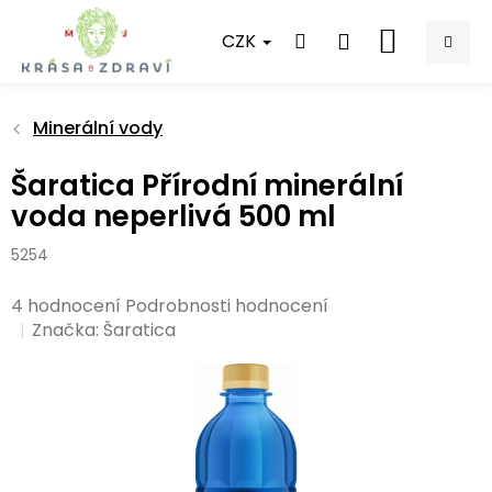
Přejít
na
CZK
NÁKUPNÍ
obsah
KOŠÍK
Minerální vody
Šaratica Přírodní minerální
voda neperlivá 500 ml
5254
Průměrné
4 hodnocení
Podrobnosti hodnocení
hodnocení
Značka:
Šaratica
produktu
je
4,8
z
5
hvězdiček.