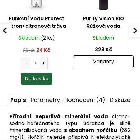
Funkční voda Protect
Purity Vision BIO
citron+citronová tráva
Růžová voda
500 ml
Skladem
(2 ks)
Skladem
329 Kč
24 Kč
26 Kč
Varianty
Popis
Parametry
Hodnocení (4)
Diskuze
Přírodní neperlivá minerální voda
sírano-
sodno-hořečnatého typu. Šaratica je silně
mineralizovaná voda
s obsahem hořčíku
(692
mg/l). Hořčík nejenže přispívá k elektrolytické