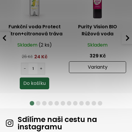
Funkční voda Protect
Purity Vision BIO
citron+citronová tráva
Růžová voda
500 ml
Skladem
(2 ks)
Skladem
329 Kč
24 Kč
26 Kč
Varianty
Sdílíme naši cestu na
instagramu