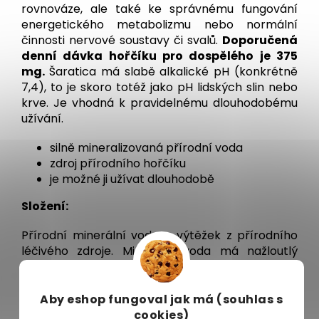
rovnováze, ale také ke správnému fungování
energetického metabolizmu nebo normální
činnosti nervové soustavy či svalů.
Doporučená
denní dávka hořčíku pro dospělého je 375
mg.
Šaratica má slabě alkalické pH (konkrétně
7,4), to je skoro totéž jako pH lidských slin nebo
krve. Je vhodná k pravidelnému dlouhodobému
užívání.
silně mineralizovaná přírodní voda
zdroj přírodního hořčíku
je možné ji užívat dlouhodobě
Složení:
Přírodní minerální voda – výtěžek z přírodního
léčivého zdroje. Minerální voda má nažloutlý
odstín a je bez pachu. Během dlouhodobého
skladování může vykazovat vločkový sediment.
Aby eshop
fungoval jak má (souhlas s
Dávkování:
cookies)