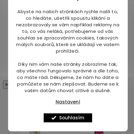
Dospělým doporučujeme (vzhledem k
Abyste na našich stránkách rychle našli to,
projímavým účinkům) pít mezi 150-250 ml denně
co hledáte, ušetřili spoustu klikání a
na lačný žaludek. Pro toho, kdo již Šaratici pije
nezobrazovaly se vám například reklamy na
pravidelně, doporučujeme 50 ml vždy po jídle,
to, co vás neláká, potřebujeme od vás
ideálně 2-3x denně.
souhlas se zpracováním cookies, takových
malých souborů, které se ukládají ve vašem
Balení:
prohlížeči.
500 ml
Díky nim vám naše stránky zobrazíme tak,
aby všechno fungovalo správně a dle toho,
co máte rádi.
Děkujeme, že nám ho dáte a
pomůžete se nám zlepšovat. Budeme se k
High-contrast mode
vašim datům chovat citlivě a slušně.
Mohlo by Vás zajímat
Nastavení
Tip
Souhlasím