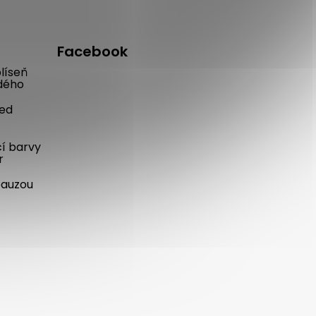
Facebook
líseň
dého
řed
cí barvy
r
pauzou