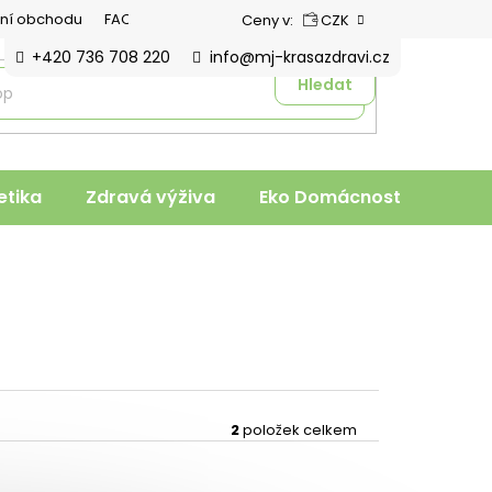
ní obchodu
FAQ
Ceny v:
CZK
+420 736 708 220
info@mj-krasazdravi.cz
Hledat
tika
Zdravá výživa
Eko Domácnost
Veter
2
položek celkem