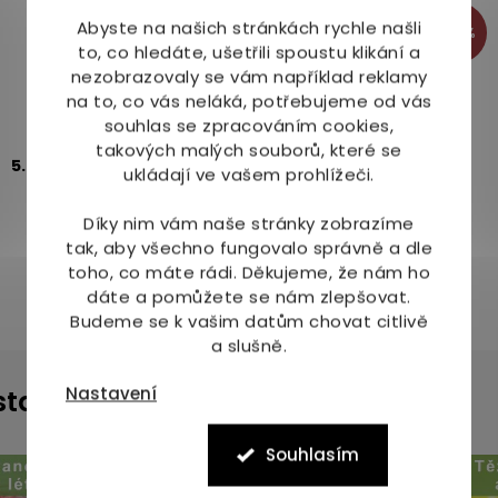
Abyste na našich stránkách rychle našli
-29%
to, co hledáte, ušetřili spoustu klikání a
nezobrazovaly se vám například reklamy
Sanotact Elektrolyty Junior 16 šumivých tablet
na to, co vás neláká, potřebujeme od vás
souhlas se zpracováním cookies,
takových malých souborů, které se
Skladem
(>10ks)
5.0
1x
ukládají ve vašem prohlížeči.
74 Kč
104 Kč
Díky nim vám naše stránky zobrazíme
tak, aby všechno fungovalo správně a dle
toho, co máte rádi.
Děkujeme, že nám ho
dáte a pomůžete se nám zlepšovat.
Budeme se k vašim datům chovat citlivě
a slušně.
Nastavení
instagramu
Souhlasím