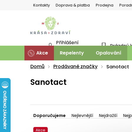
Přejít
Kontakty
Doprava & platba
Prodejna
Porad
na
obsah
Přihlášení
Prázdný 
NÁKU
Nová registrace
Akce
Repelenty
Opalování
KOŠÍ
Domů
Prodávané značky
Sanotact
Sanotact
Ř
a
Doporučujeme
Nejlevnější
Nejdražší
Nejp
z
V
e
Akce