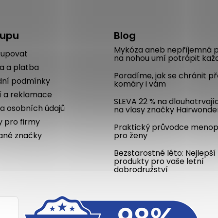
kupu
Blog
Mykóza aneb nepříjemná p
kupovat
na nohou umí potrápit kaž
a a platba
Poradíme, jak se chránit p
ní podmínky
komáry i vám
í a reklamace
SLEVA 22 % na dlouhotrvají
a osobních údajů
na vlasy značky Hairwonde
y pro firmy
Praktický průvodce meno
ané značky
pro ženy
Bezstarostné léto: Nejlepší
produkty pro vaše letní
dobrodružství