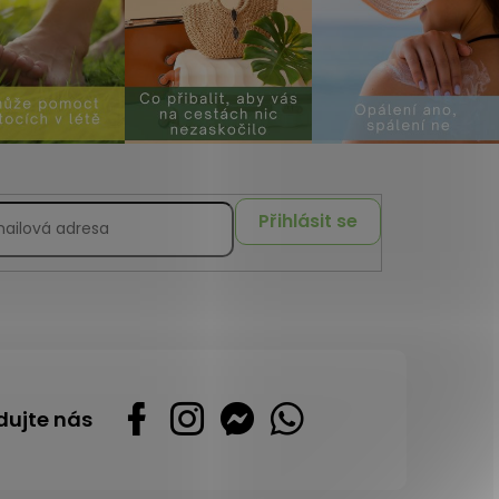
Přihlásit se
dujte nás