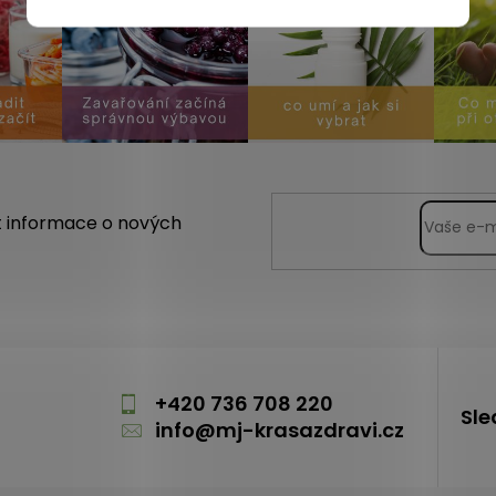
t informace o nových
m
+420 736 708 220
Sle
info
@
mj-krasazdravi.cz