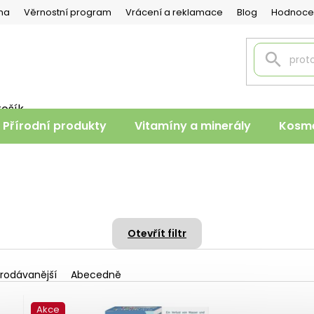
na
Věrnostní program
Vrácení a reklamace
Blog
Hodnoce
košík
PNÍ
Přírodní produkty
Vitamíny a minerály
Kosme
K
Otevřít filtr
rodávanější
Abecedně
Akce