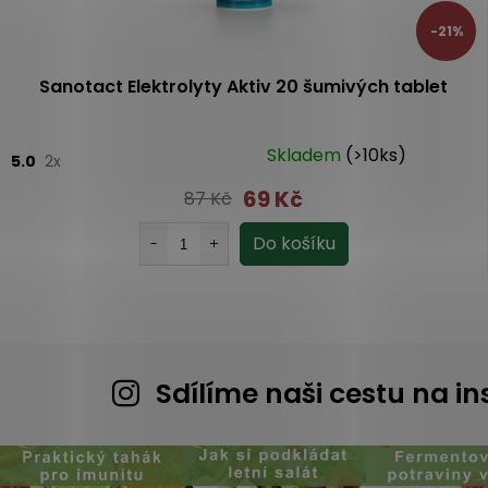
-21%
Sanotact Elektrolyty Aktiv 20 šumivých tablet
Skladem
(>10ks)
5.0
2x
69 Kč
87 Kč
Sdílíme naši cestu na 