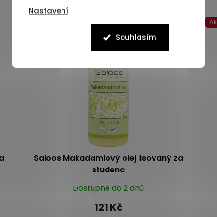
Nastavení
A
Souhlasím
za
Saloos Makadamiový olej lisovaný za
studena
Dostupné do 2 dnů
121 Kč