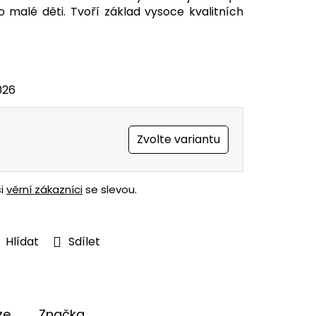
ro malé děti. Tvoří základ vysoce kvalitních
026
Zvolte variantu
ši
věrní zákazníci
se slevou.
Hlídat
Sdílet
ze
Značka