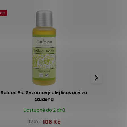
kce
Saloos Bio Sezamový olej lisovaný za
Saloos Bio
studena
Dostupné do 2 dnů
5.0
1x
106 Kč
112 Kč