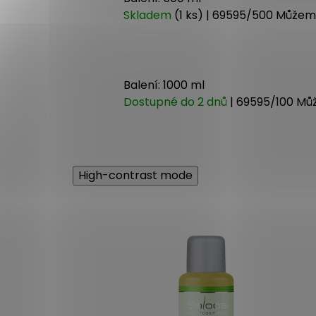
Skladem
(1 ks)
| 69595/500
Můžeme
Balení: 1000 ml
Dostupné do 2 dnů
| 69595/100
Můž
High-contrast mode