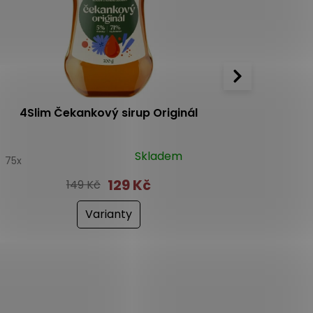
4Slim Čekankový sirup Originál
Saloos 
Skladem
9
75x
129 Kč
149 Kč
Varianty