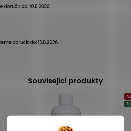
 doručit do:
10.8.2026
eme doručit do:
12.8.2026
Související produkty
A
Ti