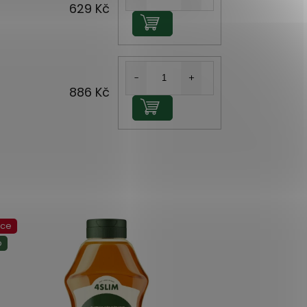
629 Kč
Do košíku
886 Kč
Do košíku
kce
Akce
p