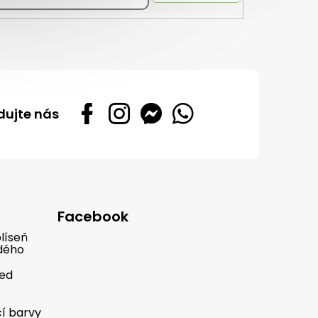
dujte nás
Facebook
líseň
dého
řed
cí barvy