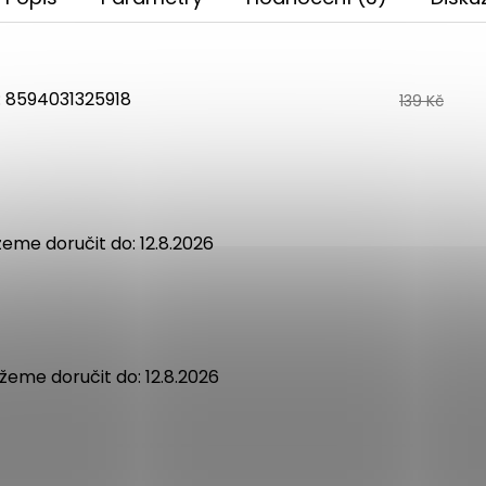
:
8594031325918
139 Kč
eme doručit do:
12.8.2026
žeme doručit do:
12.8.2026