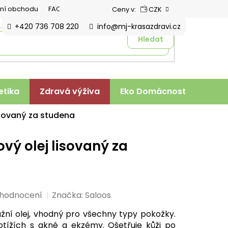
ní obchodu
FAQ
Ceny v:
CZK
+420 736 708 220
info@mj-krasazdravi.cz
Hledat
tika
Zdravá výživa
Eko Domácnost
Veter
isovaný za studena
vý olej lisovaný za
 hodnocení
Značka:
Saloos
ážní olej, vhodný pro všechny typy pokožky.
otížích s akné a ekzémy. Ošetřuje kůži po