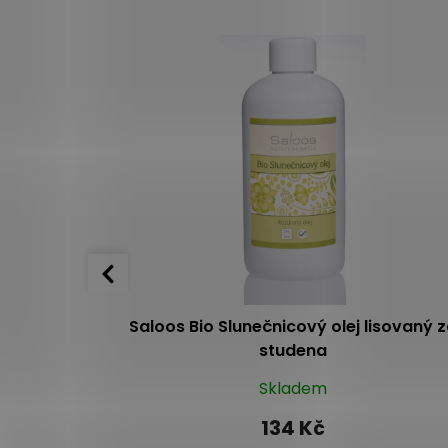
isovaný za
Saloos Bio Slunečnicový olej lisovaný 
studena
o 2 dnů
Skladem
134 Kč