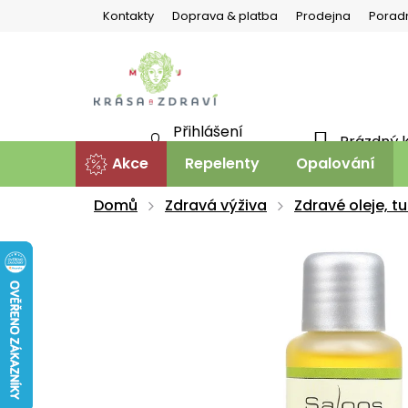
Přejít
Kontakty
Doprava & platba
Prodejna
Porad
na
obsah
Přihlášení
Prázdný 
NÁKU
Nová registrace
Akce
Repelenty
Opalování
KOŠÍ
Domů
Zdravá výživa
Zdravé oleje, t