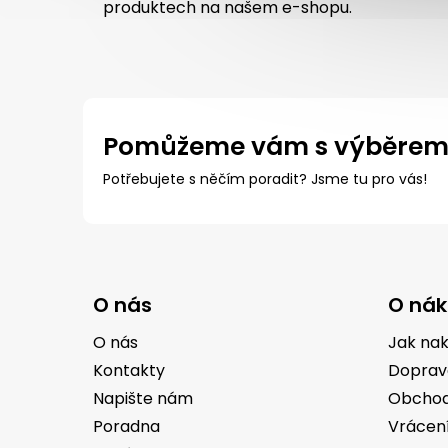
produktech na našem e-shopu.
Pomůžeme vám s výběre
Potřebujete s něčím poradit? Jsme tu pro vás!
Z
á
O nás
O ná
p
a
O nás
Jak na
t
Kontakty
Doprav
í
Napište nám
Obchod
Poradna
Vrácen