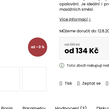
je
opalování. Je ideální i p
5,0
masážních směsí.
z
5
Více informací
hvězdiček.
Můžeme doručit do:
12.8.2
od 139 Kč
až –3 %
od
134 Kč
Měrná
cena:
Toto zboží nakupují na
Tisk
Zeptat se
Popis
Parametry
Hodnocení (3)
Disku