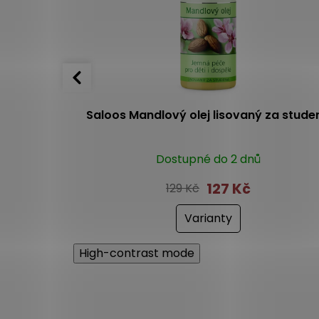
cí olej
Saloos Mandlový olej lisovaný za stude
em
Dostupné do 2 dnů
127 Kč
129 Kč
Varianty
High-contrast mode