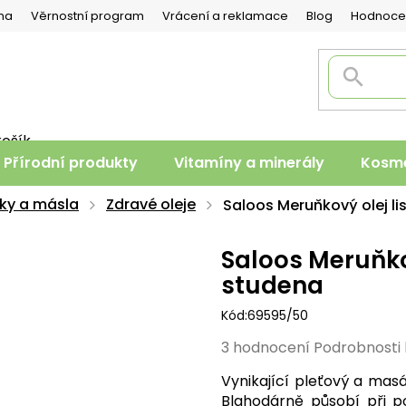
na
Věrnostní program
Vrácení a reklamace
Blog
Hodnoce
košík
PNÍ
Přírodní produkty
Vitamíny a minerály
Kosme
K
uky a másla
Zdravé oleje
Saloos Meruňkový olej l
Saloos Meruňko
studena
Kód:
69595/50
Průměrné
3 hodnocení
Podrobnosti
hodnocení
Vynikající pleťový a mas
produktu
Blahodárně působí při p