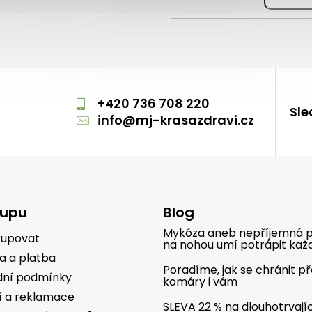
m
+420 736 708 220
Sle
info
@
mj-krasazdravi.cz
kupu
Blog
Mykóza aneb nepříjemná p
kupovat
na nohou umí potrápit kaž
a a platba
Poradíme, jak se chránit p
ní podmínky
komáry i vám
í a reklamace
SLEVA 22 % na dlouhotrvají