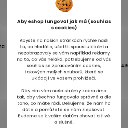
Aby eshop
fungoval jak má (souhlas
s cookies)
Abyste na našich stránkách rychle našli
na
Saloos Bio Slunečnicový olej lisovaný za
to, co hledáte, ušetřili spoustu klikání a
nezobrazovaly se vám například reklamy
studena
na to, co vás neláká, potřebujeme od vás
Skladem
souhlas se zpracováním cookies,
4.
takových malých souborů, které se
134 Kč
ukládají ve vašem prohlížeči.
Varianty
Díky nim vám naše stránky zobrazíme
tak, aby všechno fungovalo správně a dle
toho, co máte rádi.
Děkujeme, že nám ho
dáte a pomůžete se nám zlepšovat.
Budeme se k vašim datům chovat citlivě
a slušně.
Mohlo by Vás zajímat