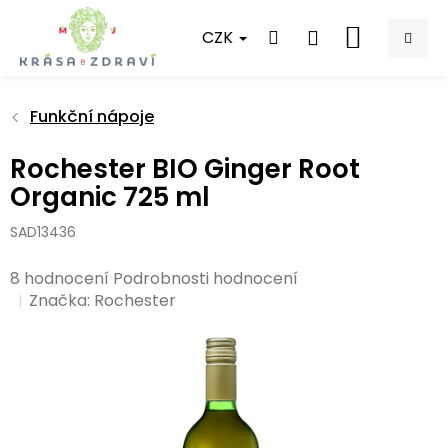
Přejít
na
CZK
NÁKUPNÍ
obsah
KOŠÍK
Funkční nápoje
Rochester BIO Ginger Root
Organic 725 ml
SAD13436
Průměrné
8 hodnocení
Podrobnosti hodnocení
hodnocení
Značka:
Rochester
produktu
je
5,0
z
5
hvězdiček.