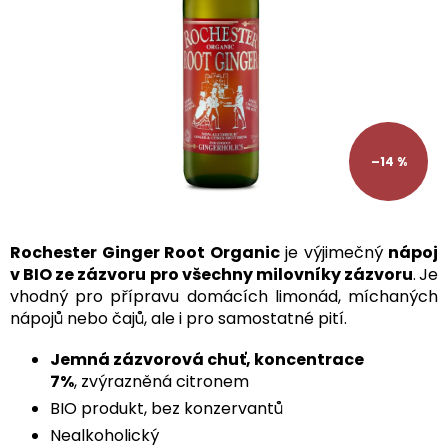
–14 %
Rochester Ginger Root Organic
je výjimečný
nápoj
v BIO ze zázvoru pro všechny milovníky zázvoru
.
Je
vhodný pro přípravu domácích limonád, míchaných
nápojů nebo čajů, ale i pro samostatné pití.
Jemná zázvorová chuť, koncentrace
7%
, zvýrazněná citronem
BIO produkt, bez konzervantů
Nealkoholický