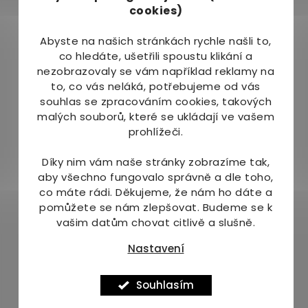
cookies)
Upozornění:
Bezlepkový a vhodný pro vegany. Po otevření
Abyste na našich stránkách rychle našli to,
uchovávejte v chladničce a spotřebujte do 14
co hledáte, ušetřili spoustu klikání a
dnů.
nezobrazovaly se vám například reklamy na
to, co vás neláká, potřebujeme od vás
Země původu:
souhlas se zpracováním cookies, takových
malých souborů, které se ukládají ve vašem
Spojené království
prohlížeči.
Výrobce:
Díky nim vám naše stránky zobrazíme tak,
aby všechno fungovalo správně a dle toho,
The Original Drinks Food Co LTD
co máte rádi.
Děkujeme, že nám ho dáte a
pomůžete se nám zlepšovat. Budeme se k
Náš tip:
vašim datům chovat citlivě a slušně.
V naší nabídce naleznete také další produkty
Nastavení
Rochester Ginger
.
Další informace o
Rochester Ginger
naleznete v
Souhlasím
článku na blogu
Objevte svatý grál