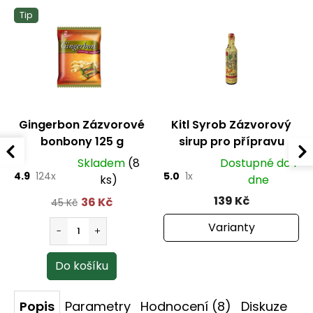
Tip
Gingerbon Zázvorové
Kitl Syrob Zázvorový
bonbony 125 g
sirup pro přípravu
domácích limonád
Skladem
(8
Dostupné do 1
4.9
124x
5.0
1x
ks)
dne
139 Kč
36 Kč
45 Kč
Varianty
Popis
Parametry
Hodnocení (8)
Diskuze