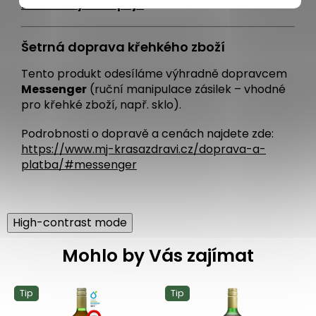
zázvorových nápojů
.
Šetrná doprava křehkého zboží
Tento produkt odesíláme výhradně dopravcem
Messenger
(ruční manipulace zásilek – vhodné
pro křehké zboží, např. sklo).
Podrobnosti o dopravě a cenách najdete zde:
https://www.mj-krasazdravi.cz/doprava-a-
platba/#messenger
High-contrast mode
Mohlo by Vás zajímat
Tip
Tip