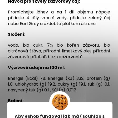
Návod pro skvělý zázvorový čaj:
Promíchejte láhev a na 1 díl objemu nápoje
přidejte 4 díly vroucí vody, přidejte zelený čaj
nebo Earl Grey a ozdobte plátkem citronu.
Složení:
voda, bio cukr, 7% bio kořen zázvoru, bio
citrónová šťáva, přírodní limetkový olej, přírodní
zázvorová příchuť, bez konzervantů
Výživové údaje na 100 ml:
Energie (kcal) 78, Energie (KJ) 332, protein (g)
1,0, uhlohydrát (g) 19,2, cukry (g) 19,1, tuk (g) 0,1,
nasycený tuk (g) 0,1 , Sůl (g) 0,012
Balení:
725 ml
Aby eshop
fungoval jak má (souhlas s