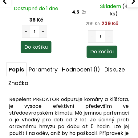
repelent 100 ml
Skladem
(4
Dostupné do 1 dne
4.5
2x
ks)
36 Kč
239 Kč
299 Kč
Popis
Parametry
Hodnocení (1)
Diskuze
Značka
Repelent PREDATOR odpuzuje komáry a klíšťata,
je vysoce efektivní především ve
středoevropském klimatu. Má jemnou parfemaci
a je vhodný pro děti od 2 let. Je účinný proti
otravnému hmyzu po dobu až 5 hodin. Lze jej
použít i na oděv, aniž by ho poškodil. Přípravek je