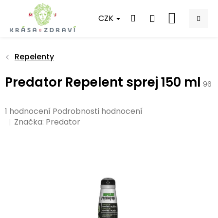
Přejít
na
CZK
NÁKUPNÍ
obsah
KOŠÍK
Repelenty
Predator Repelent sprej 150 ml
96
Průměrné
1 hodnocení
Podrobnosti hodnocení
hodnocení
Značka:
Predator
produktu
je
5,0
z
5
hvězdiček.