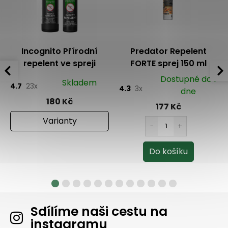
Incognito Přírodní
Predator Repelent
repelent ve spreji
FORTE sprej 150 ml
Dostupné do 1
Skladem
4.7
23x
4.3
3x
dne
180 Kč
177 Kč
Varianty
Sdílíme naši cestu na
instagramu