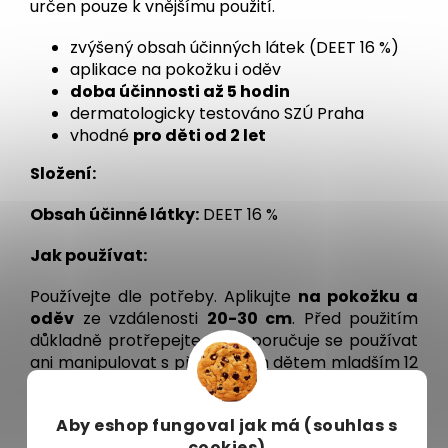
určen pouze k vnějšímu použití.
zvýšený obsah účinných látek (DEET
16 %
)
aplikace na pokožku i oděv
doba účinnosti až 5 hodin
dermatologicky testováno SZÚ Praha
vhodné
pro děti od 2 let
Složení:
Obsah účinné látky:
DEET 16 %
Jak používat:
Používejte dle potřeby. Aplikujte
na pokožku a
oděv
ze vzdálenosti
20-30 cm
. Před použitím
důkladně protřepejte. Nedoporučuje se používat
ani manipulovat s přípravkem dětem mladším 12
let. Aplikuje dospělá osoba.
Aby eshop
fungoval jak má (souhlas s
Balení:
cookies)