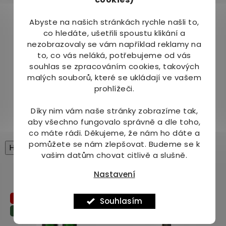
150 ml
Abyste na našich stránkách rychle našli to,
Upozornění:
co hledáte, ušetřili spoustu klikání a
nezobrazovaly se vám například reklamy na
Používejte biocidy bezpečně. Před použitím vždy
to, co vás neláká, potřebujeme od vás
přečtěte označení a informace o přípravku.
souhlas se zpracováním cookies, takových
Neaplikujte na nadměrně opálenou nebo
malých souborů, které se ukládají ve vašem
porušenou pokožku. Zamezte přímému kontaktu
prohlížeči.
se syntetickými materiály, lakovanými povrchy a
plasty. Uchovávejte mimo dosah dětí!
Díky nim vám naše stránky zobrazíme tak,
aby všechno fungovalo správně a dle toho,
co máte rádi.
Děkujeme, že nám ho dáte a
pomůžete se nám zlepšovat. Budeme se k
High-contrast mode
vašim datům chovat citlivě a slušně.
Mohlo by Vás zajímat
Nastavení
1+1
Souhlasím
Tip