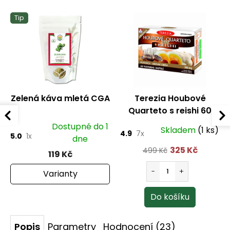
Tip
Zelená káva mletá CGA
Terezia Houbové
Quarteto s reishi 60
kapslí
Dostupné do 1
Skladem
(1 ks)
4.9
7x
5.0
1x
dne
325 Kč
499 Kč
119 Kč
Varianty
Popis
Parametry
Hodnocení (23)