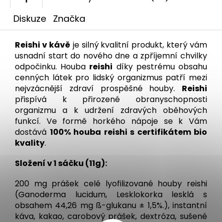
Diskuze
Značka
Reishi v kávě
je silný kvalitní produkt, který vám
usnadní start do nového dne a zpříjemní chvilky
odpočinku. Houba
reishi
díky pestrému obsahu
cenných látek pro lidský organizmus patří mezi
nejvzácnější zdraví prospěšné houby.
Reishi
přispívá k přirozené obranyschopnosti
organizmu a k udržení zdravých oběhových
funkcí. Ve formě horkého nápoje se k Vám
dostává
100% houba reishi s certifikátem bio
kvality
.
Složení v 1 sáčku (11g):
200 mg prášek celé lyofilizované houby reishi
(Ganoderma lucidum, Lesklokorka lesklá s
obsahem 44,26 mg ß-glukanu ± 1,5%.), instantní
káva, kakao, carobový prášek, dextróza, sušené