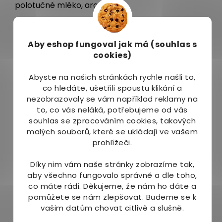
polotučné mléko, aroma
Dávkování:
Aby eshop
fungoval jak má (souhlas s
Balení:
cookies)
20 sáčků - sáček á 11g
Abyste na našich stránkách rychle našli to,
Upozornění:
co hledáte, ušetřili spoustu klikání a
nezobrazovaly se vám například reklamy na
Není vhodné pro děti do 3 let, těhotné a kojící
to, co vás neláká, potřebujeme od vás
ženy. Ukládejte mimo dosah dětí. Nepřekračujte
souhlas se zpracováním cookies, takových
denní doporučenou dávku. Není náhradou
malých souborů, které se ukládají ve vašem
vyvážené a pestré stravy a zdravého životního
prohlížeči.
stylu. Uchovávejte v suchu do 25 C. Vhodné pro
celiaky. Nepoužívejte při známé přecitlivělosti na
Díky nim vám naše stránky zobrazíme tak,
uvedenou složku. Usazenina není na závadu -
aby všechno fungovalo správně a dle toho,
tvoří ji vláknina houby reishi.
co máte rádi.
Děkujeme, že nám ho dáte a
pomůžete se nám zlepšovat. Budeme se k
V naší nabídce najdete také produkt
Reishi v
vašim datům chovat citlivě a slušně.
kávě strong
.