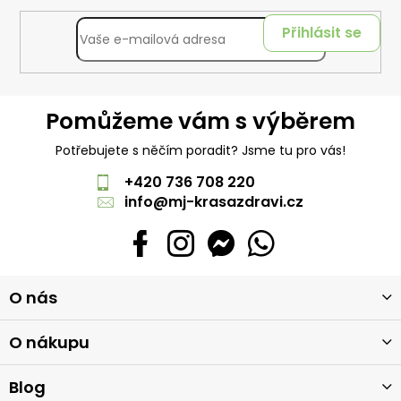
Přihlásit se
Pomůžeme vám s výběrem
Potřebujete s něčím poradit? Jsme tu pro vás!
+420 736 708 220
info
@
mj-krasazdravi.cz
Z
O nás
á
p
a
O nákupu
t
í
Blog