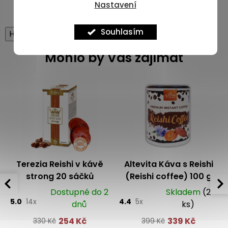
Nastavení
Souhlasím
High-contrast mode
Mohlo by Vás zajímat
Terezia Reishi v kávě
Altevita Káva s Reishi
strong 20 sáčků
(Reishi coffee) 100 g
Dostupné do 2
Skladem
(2
5.0
14x
4.4
5x
dnů
ks)
254 Kč
339 Kč
330 Kč
399 Kč