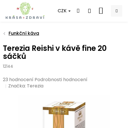
Přejít
na
CZK
NÁKUPNÍ
obsah
KOŠÍK
Funkční káva
Terezia Reishi v kávě fine 20
sáčků
12144
Průměrné
23 hodnocení
Podrobnosti hodnocení
hodnocení
Značka:
Terezia
produktu
je
5,0
z
5
hvězdiček.