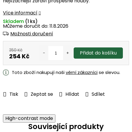
nejvzácnější zdraví prospěšné houby.
Více informací
Skladem
(1 ks)
Můžeme doručit do:
11.8.2026
Možnosti doručení
350 Kč
Přidat do košíku
254 Kč
Měrná
cena:
Toto zboží nakupují naši
věrní zákazníci
se slevou.
Tisk
Zeptat se
Hlídat
Sdílet
High-contrast mode
Související produkty