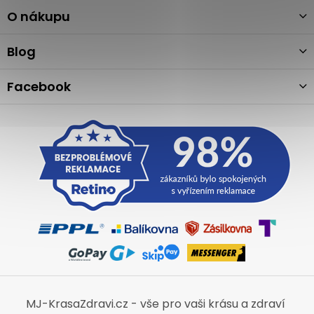
p
a
O nákupu
t
í
Blog
Facebook
MJ-KrasaZdravi.cz - vše pro vaši krásu a zdraví