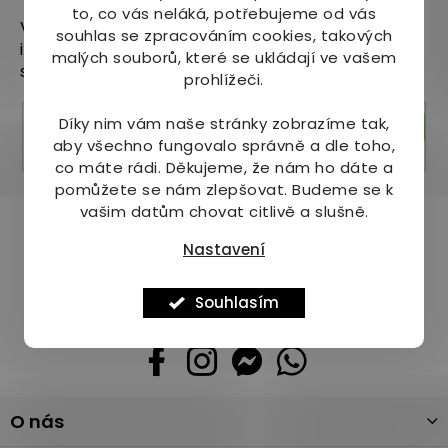
to, co vás neláká, potřebujeme od vás
Vložte svůj e-mail a my vám budeme zasílat
souhlas se zpracováním cookies, takových
informace o nových produktech na našem e-
malých souborů, které se ukládají ve vašem
shopu.
prohlížeči.
Díky nim vám naše stránky zobrazíme tak,
Přihlásit se
aby všechno fungovalo správně a dle toho,
co máte rádi.
Děkujeme, že nám ho dáte a
pomůžete se nám zlepšovat. Budeme se k
vašim datům chovat citlivě a slušně.
Pomůžeme vám s výběrem
Nastavení
Potřebujete s něčím poradit? Jsme tu pro vás!
+420 736 708 220
Souhlasím
info
@
mj-krasazdravi.cz
Z
O nás
á