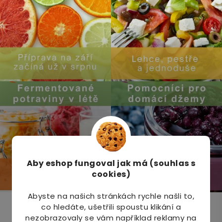
Aby eshop
fungoval jak má (souhlas s
cookies)
Abyste na našich stránkách rychle našli to,
co hledáte, ušetřili spoustu klikání a
Odebírat newsletter
nezobrazovaly se vám například reklamy na