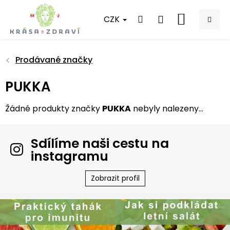
Přejít
na
CZK
NÁKUPNÍ
obsah
KOŠÍK
Prodávané značky
PUKKA
Žádné produkty značky
PUKKA
nebyly nalezeny...
Sdílíme naši cestu na
instagramu
Zobrazit profil