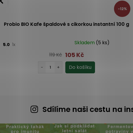
-12%
Probio BIO Kafe špaldové s cikorkou instantní 100 g
Skladem
(5 ks)
5.0
1x
105 Kč
119 Kč
Sdílíme naši cestu na 