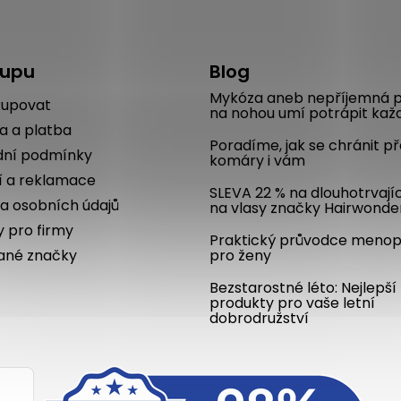
kupu
Blog
Mykóza aneb nepříjemná p
kupovat
na nohou umí potrápit kaž
a a platba
Poradíme, jak se chránit p
ní podmínky
komáry i vám
í a reklamace
SLEVA 22 % na dlouhotrvají
a osobních údajů
na vlasy značky Hairwonde
y pro firmy
Praktický průvodce meno
ané značky
pro ženy
Bezstarostné léto: Nejlepší
produkty pro vaše letní
dobrodružství