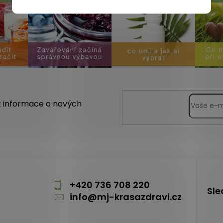
t informace o nových
m
+420 736 708 220
Sle
info
@
mj-krasazdravi.cz