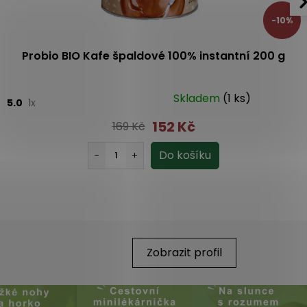
-10%
Probio BIO Kafe špaldové 100% instantní 200 g
Skladem
(1 ks)
5.0
1x
152 Kč
169 Kč
Zobrazit profil