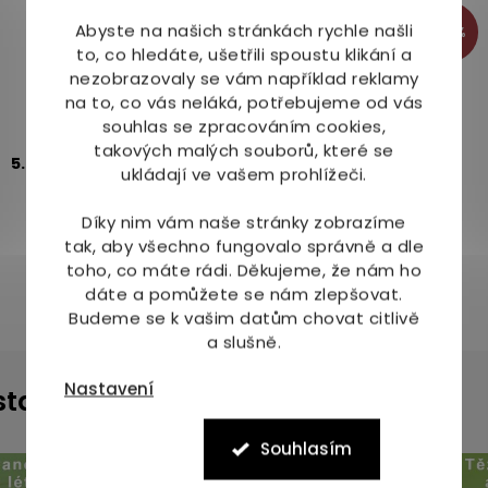
Abyste na našich stránkách rychle našli
-12%
to, co hledáte, ušetřili spoustu klikání a
nezobrazovaly se vám například reklamy
Probio BIO Kafe obilné s fíky instantní 100 g
na to, co vás neláká, potřebujeme od vás
souhlas se zpracováním cookies,
takových malých souborů, které se
Skladem
(2 ks)
5.0
5x
ukládají ve vašem prohlížeči.
105 Kč
119 Kč
Díky nim vám naše stránky zobrazíme
tak, aby všechno fungovalo správně a dle
toho, co máte rádi.
Děkujeme, že nám ho
dáte a pomůžete se nám zlepšovat.
Budeme se k vašim datům chovat citlivě
a slušně.
Nastavení
instagramu
Souhlasím