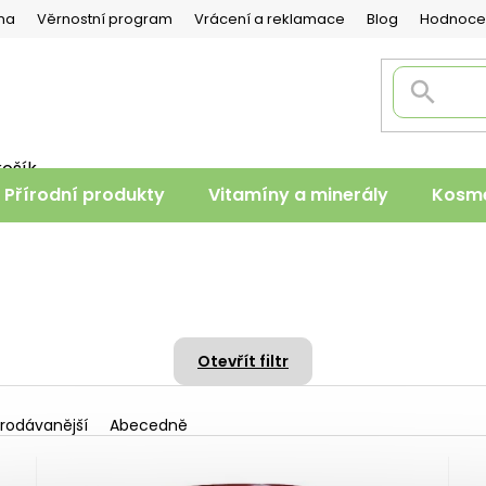
na
Věrnostní program
Vrácení a reklamace
Blog
Hodnoce
košík
PNÍ
Přírodní produkty
Vitamíny a minerály
Kosme
K
Otevřít filtr
rodávanější
Abecedně