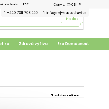
ní obchodu
FAQ
Ceny v:
CZK
+420 736 708 220
info@mj-krasazdravi.cz
Hledat
tika
Zdravá výživa
Eko Domácnost
Veter
3
položek celkem