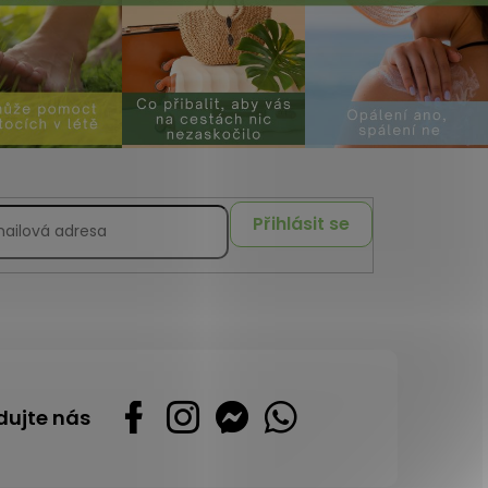
Přihlásit se
dujte nás