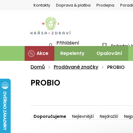
Přejít
Kontakty
Doprava & platba
Prodejna
Porad
na
obsah
Přihlášení
Prázdný 
NÁKU
Nová registrace
Akce
Repelenty
Opalování
KOŠÍ
Domů
Prodávané značky
PROBIO
PROBIO
Ř
a
Doporučujeme
Nejlevnější
Nejdražší
Nejp
z
V
e