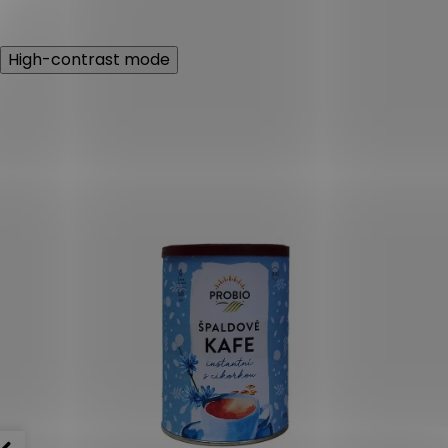
z
5
hvězdiček.
High-contrast mode