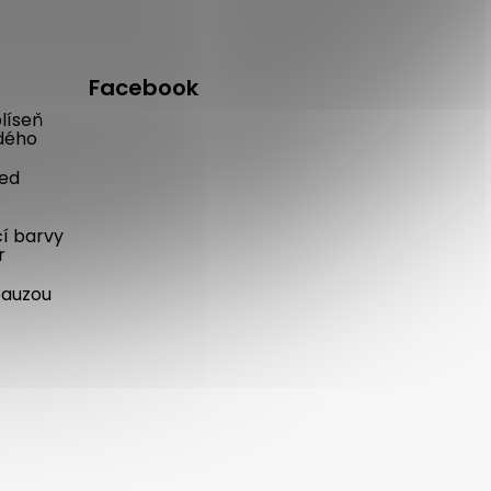
Facebook
líseň
dého
řed
cí barvy
r
pauzou