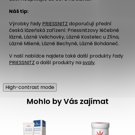
Náš tip:
Výrobky řady
PRIESSNITZ
doporučují přední
česká lázeňská zařízení: Priessnitzovy léčebné
lázně, Lázně Velichovky, Lázně Kostelec u Zlína,
Lázně Mšené, Lázně Bechyně, Lázně Bohdaneč.
V naší nabídce najdete také další produkty řady
PRIESSNITZ
a další produkty na
svaly
.
High-contrast mode
Mohlo by Vás zajímat