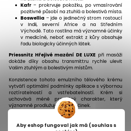
Kafr
– prokrvuje pokožku, po vmasírování
pozitivně působí na ztuhlá a bolestivá místa.
Boswellia
– jde o jedinečný strom rostoucí
v Indii, severní Africe a na Středním
Východě. Tato rostlina má významné účinky
v medicíně, neboť extrakt z kůry obsahuje
řadu biologicky účinných látek.
Priessnitz Hřejivé mazání DE LUXE
při masáži
dokáže díky obsahu transmittru rychle ulevit
Vašim ztuhlým a bolestivým místům.
Konzistence tohoto emulzního tělového krému
vytváří optimální podmínky aplikace s výbornou
roztíratelností a vstřebatelností. Krém si
uchovává méně prodyšný charakter, který
významně prodlužuje hřejivý účinek.
Slo­žení:
Aby eshop
fungoval jak má (souhlas s
Aqua, Paraffinum Liquidum, Capsicum Frutescens