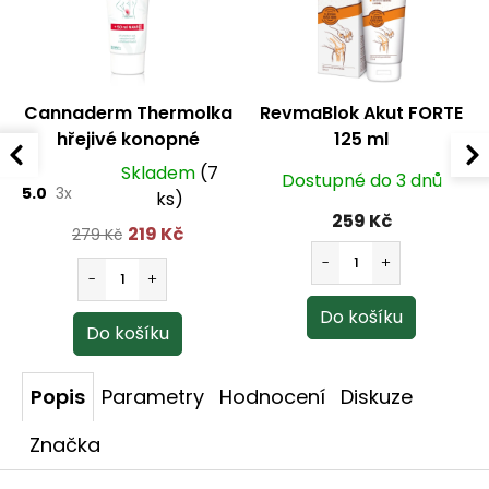
Cannaderm Thermolka
RevmaBlok Akut FORTE
hřejivé konopné
125 ml
mazání 250 ml
Skladem
(7
Dostupné do 3 dnů
5.0
3x
ks)
259 Kč
219 Kč
279 Kč
Popis
Parametry
Hodnocení
Diskuze
Značka