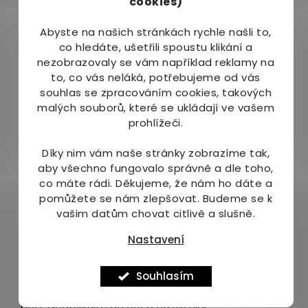
cookies)
Oleoresin , Isopropyl Myristate, Camphor, Cetyl
Alcohol, Dimethicone, Glycerin, Myreth-
Abyste na našich stránkách rychle našli to,
3 Myristate, Polyglyceryl-6 Distearate,
co hledáte, ušetřili spoustu klikání a
Polyacrylate-13, Polyisobutene, Polysorbate 20,
nezobrazovaly se vám například reklamy na
Ethoxydiglycol, Boswellia Serrata Extract,
to, co vás neláká, potřebujeme od vás
Ceteareth-25, Pinus Pumilio Oil, Phenoxyethanol,
souhlas se zpracováním cookies, takových
Methyl-, Ethyl-, Propyl-, Butylparaben, Methyl
malých souborů, které se ukládají ve vašem
Nicotinate.
prohlížeči.
Jak používat:
Díky nim vám naše stránky zobrazíme tak,
aby všechno fungovalo správně a dle toho,
Přiměřené množství tělového krému Priessnitz
co máte rádi.
Děkujeme, že nám ho dáte a
Hřejivé mazání DE LUXE vmasírujte na ztuhlé a
pomůžete se nám zlepšovat. Budeme se k
bolestivé místo. Účinky přípravku budou
vašim datům chovat citlivě a slušně.
intenzivnější, když na místo aplikace přiložíte
zábal.
Nastavení
Upozornění:
Souhlasím
Pouze pro zevní použití. Skladujte mimo dosah
dětí. Neaplikujte do očí a na sliznici.