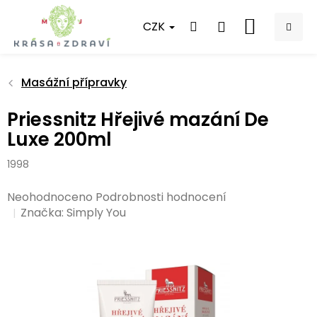
Přejít
na
CZK
NÁKUPNÍ
obsah
KOŠÍK
Masážní přípravky
Priessnitz Hřejivé mazání De
Luxe 200ml
1998
Průměrné
Neohodnoceno
Podrobnosti hodnocení
hodnocení
Značka:
Simply You
produktu
je
0,0
z
5
hvězdiček.