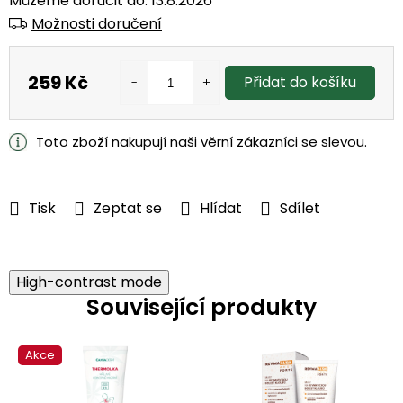
Můžeme doručit do:
13.8.2026
Možnosti doručení
259 Kč
Přidat do košíku
Měrná
cena:
Toto zboží nakupují naši
věrní zákazníci
se slevou.
Tisk
Zeptat se
Hlídat
Sdílet
High-contrast mode
Související produkty
Akce