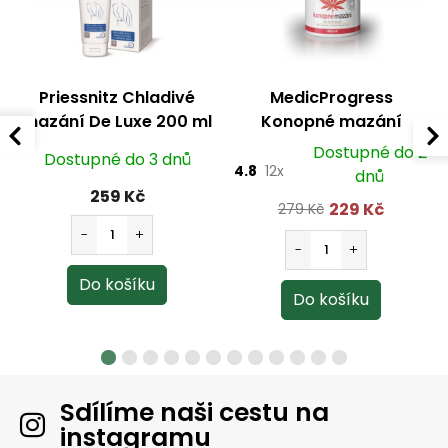
Priessnitz Chladivé
MedicProgress
mazání De Luxe 200 ml
Konopné mazání
hřejivé 250 ml
Dostupné do 2
Dostupné do 3 dnů
4.8
12x
dnů
259 Kč
229 Kč
279 Kč
Sdílíme naši cestu na
instagramu