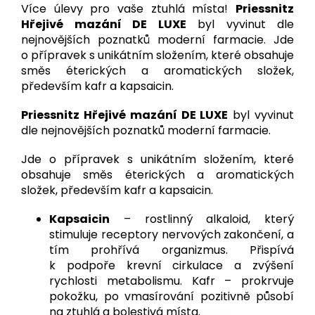
Více úlevy pro vaše ztuhlá místa!
Priessnitz
Hřejivé mazání DE LUXE
byl vyvinut dle
nejnovějších poznatků moderní farmacie. Jde
o přípravek s unikátním složením, které obsahuje
směs éterických a aromatických složek,
především kafr a kapsaicin.
Priessnitz Hřejivé mazání DE LUXE
byl vyvinut
dle nejnovějších poznatků moderní farmacie.
Jde o přípravek s unikátním složením, které
obsahuje směs éterických a aromatických
složek, především kafr a kapsaicin.
Kapsaicin
– rostlinný alkaloid, který
stimuluje receptory nervových zakončení, a
tím prohřívá organizmus. Přispívá
k podpoře krevní cirkulace a zvýšení
rychlosti metabolismu. Kafr – prokrvuje
pokožku, po vmasírování pozitivně působí
na ztuhlá a bolestivá místa.